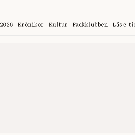
 2026
Krönikor
Kultur
Fackklubben
Läs e-t