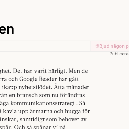
gen
Bjud någon p
Publicer
ghet. Det har varit härligt. Men de
rra och Google Reader har gått
 ikapp nyhetsflödet. Åtta månader
 från en bransch som nu förändras
äga kommunikationsstrategi . Så
 få kavla upp ärmarna och hugga för
inskar, samtidigt som behovet av
spår. Och så spånar vi på