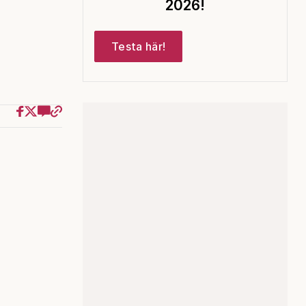
2026!
Testa här!