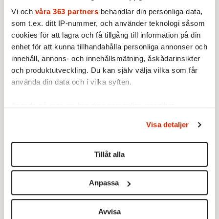
hur osannolikt det känns att konflikten
Vi och
våra 363 partners
behandlar din personliga data,
som t.ex. ditt IP-nummer, och använder teknologi såsom
mellan Ukraina och Ryssland ska ”komma att
cookies för att lagra och få tillgång till information på din
påverka” hennes ”egen släkt”.
enhet för att kunna tillhandahålla personliga annonser och
Röda sirener
innehåll, annons- och innehållsmätning, åskådarinsikter
är en rik berättelse skriven av en
och produktutveckling. Du kan själv välja vilka som får
författare vars desperata tonläge tränger
använda din data och i vilka syften.
igenom alla barriärer. Victoria Belim är en
ukrainsk journalist, delvis uppväxt i USA och
Ta reda på mer om hur dina personliga uppgifter
numera bosatt i Bryssel, som 2014 återvänder
behandlas och ställ in dina preferenser i
detaljsektionen
.
Visa detaljer
till krigets Ukraina för att nysta i en
Du kan ändra eller dra tillbaka ditt samtycke när som
helst från cookie-förklaringen.
välbevarad familjehemlighet.
Tillåt alla
Vi använder enhetsidentifierare för att anpassa innehållet
och annonserna till användarna, tillhandahålla funktioner
Anpassa
Röda sirener. En ukrainsk familjehistoria
– Victoria
för sociala medier och analysera vår trafik. Vi
Belim. Brombergs förlag.
vidarebefordrar även sådana identifierare och annan
information från din enhet till de sociala medier och
Avvisa
Översättning: Inger Johansson