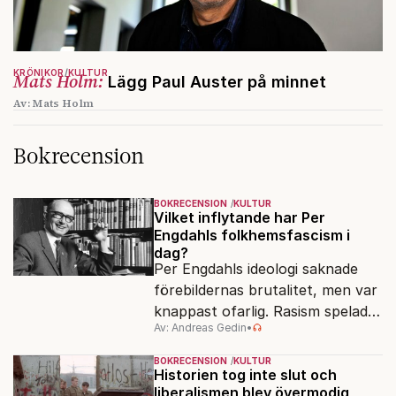
KRÖNIKOR
KULTUR
Mats Holm:
Lägg Paul Auster på minnet
Av: Mats Holm
Bokrecension
BOKRECENSION
KULTUR
Vilket inflytande har Per
Engdahls folkhemsfascism i
dag?
Per Engdahls ideologi saknade
förebildernas brutalitet, men var
knappast ofarlig. Rasism spelades
Av: Andreas Gedin
•
ned i förmån för "kultur". Känns
det igen?
BOKRECENSION
KULTUR
Historien tog inte slut och
liberalismen blev övermodig