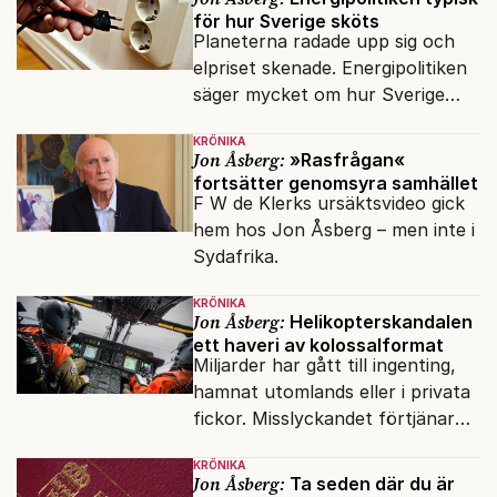
svenskar.
för hur Sverige sköts
Planeterna radade upp sig och
elpriset skenade. Energipolitiken
säger mycket om hur Sverige
sköts numera.
KRÖNIKA
Jon Åsberg:
»Rasfrågan«
fortsätter genomsyra samhället
F W de Klerks ursäktsvideo gick
hem hos Jon Åsberg – men inte i
Sydafrika.
KRÖNIKA
Jon Åsberg:
Helikopterskandalen
ett haveri av kolossalformat
Miljarder har gått till ingenting,
hamnat utomlands eller i privata
fickor. Misslyckandet förtjänar
en haveriutredning.
KRÖNIKA
Jon Åsberg:
Ta seden där du är