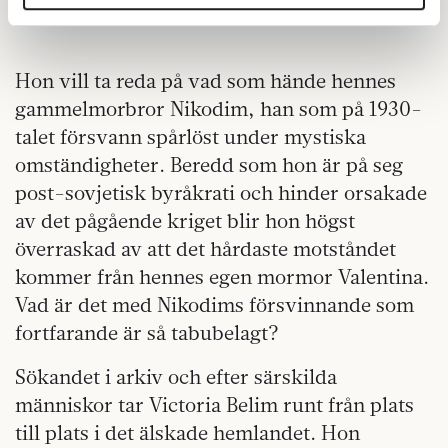
annons- och analysföretag som vi samarbetar med.
Dessa kan i sin tur kombinera informationen med annan
information som du har tillhandahållit eller som de har
Hon vill ta reda på vad som hände hennes
samlat in när du har använt deras tjänster.
Om du vill läsa mer om hur vi hanterar personuppgifter
gammelmorbror Nikodim, han som på 1930-
kan du göra det
här
.
talet försvann spårlöst under mystiska
omständigheter. Beredd som hon är på seg
post-sovjetisk byråkrati och hinder orsakade
av det pågående kriget blir hon högst
överraskad av att det hårdaste motståndet
kommer från hennes egen mormor Valentina.
Vad är det med Nikodims försvinnande som
fortfarande är så tabubelagt?
Sökandet i arkiv och efter särskilda
människor tar Victoria Belim runt från plats
till plats i det älskade hemlandet. Hon