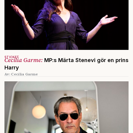
STICKET
Cecilia Garme:
MP:s Märta Stenevi gör en prins
Harry
Av: Cecilia Garme