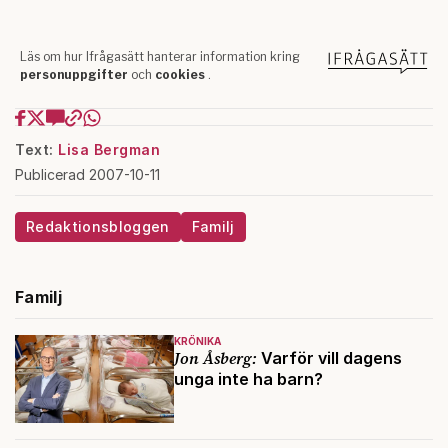
Text:
Lisa Bergman
Publicerad 2007-10-11
Redaktionsbloggen
Familj
Familj
KRÖNIKA
Jon Åsberg:
Varför vill dagens
unga inte ha barn?