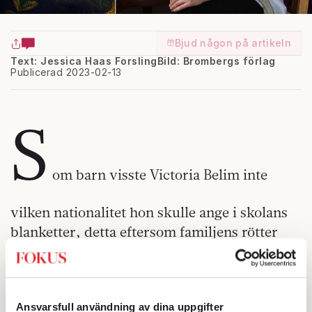
Bjud någon på artikeln
Text: Jessica Haas Forsling
Bild: Brombergs förlag
Publicerad 2023-02-13
S
om barn visste Victoria Belim inte
vilken nationalitet hon skulle ange i skolans
blanketter, detta eftersom familjens rötter
spretade åt olika håll, liksom språken och
kulturerna. ”Jag hade inte fått lära mig att
tänka på människor utifrån ursprung, språk
Ansvarsfull användning av dina uppgifter
eller ras…”, skriver hon för att understryka