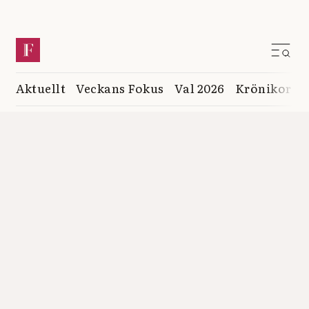
Aktuellt
Veckans Fokus
Val 2026
Krönikor
K