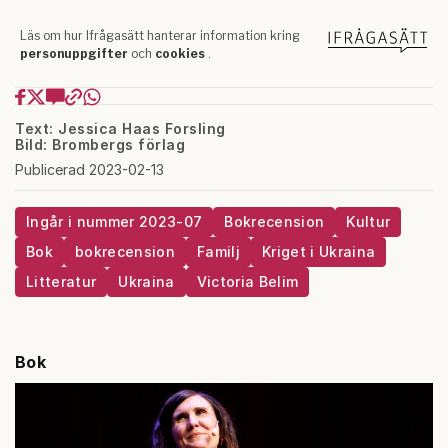
Text: Jessica Haas Forsling
Bild: Brombergs förlag
Publicerad 2023-02-13
Ingår i nummer 2023-07
Bokrecension
Kultur
Bok
bokrecension
Familj
Kriget i Ukraina
Litteratur
Ukraina
Victoria Belim
Bok