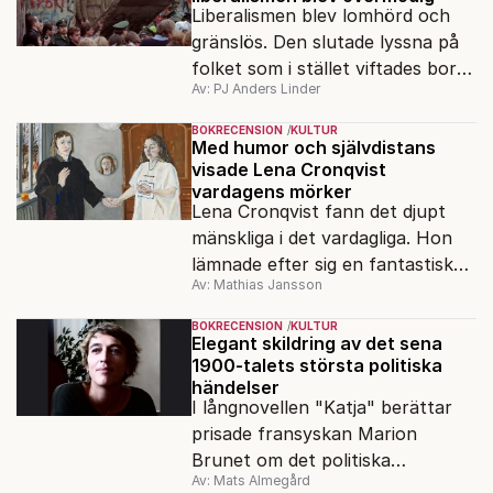
Liberalismen blev lomhörd och
gränslös. Den slutade lyssna på
folket som i stället viftades bort
Av: PJ Anders Linder
och misstänkliggjordes. Men kan
liberalismen komma tillbaka?
BOKRECENSION
KULTUR
Med humor och självdistans
visade Lena Cronqvist
vardagens mörker
Lena Cronqvist fann det djupt
mänskliga i det vardagliga. Hon
lämnade efter sig en fantastisk
Av: Mathias Jansson
bildskatt. En ny visuell biografi
visar oss hennes inre värld.
BOKRECENSION
KULTUR
Elegant skildring av det sena
1900-talets största politiska
händelser
I långnovellen "Katja" berättar
prisade fransyskan Marion
Brunet om det politiska
Av: Mats Almegård
förtrycket och frigörelsen i DDR.