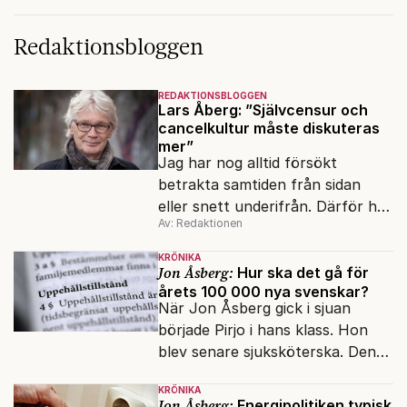
Redaktionsbloggen
REDAKTIONSBLOGGEN
Lars Åberg: ”Självcensur och
cancelkultur måste diskuteras
mer”
Jag har nog alltid försökt
betrakta samtiden från sidan
eller snett underifrån. Därför har
Av: Redaktionen
mina reportage ofta handlat om
minoriteter och
KRÖNIKA
värderingskonflikter, säger Lars
Jon Åsberg:
Hur ska det gå för
årets 100 000 nya svenskar?
Åberg, ny krönikör på Fokus.
När Jon Åsberg gick i sjuan
började Pirjo i hans klass. Hon
blev senare sjuksköterska. Den
integrationsresan förblir en dröm
KRÖNIKA
för många av dagens nya
Jon Åsberg:
Energipolitiken typisk