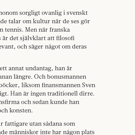
honom sorgligt ovanlig i svenskt
de talar om kultur när de ses gör
en tennis. Men när franska
r det självklart att filosofi
evant, och säger något om deras
ett annat undantag, han är
 banan längre. Och bonusmannen
a böcker, liksom finansmannen Sven
t. Han är ingen traditionell dirre.
nansfirma och sedan kunde han
 och konsten.
ir fattigare utan sådana som
rade människor inte har någon plats