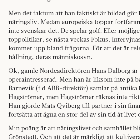
Men det faktum att han faktiskt är bildad gör 
näringsliv. Medan europeiska toppar fortfaran
inte svenskar det. De spelar golf. Eller möjlig
toppolitiker, se nästa veckas Fokus, intervjuas ä
kommer upp bland frågorna. För att det är rel
hållning, deras människosyn.
Ok, gamle Nordeadirektören Hans Dalborg är 
operaintresserad. Men han är liksom inte på
Barnevik (f d ABB-direktör) samlar på antik
Hagströmer, men Hagströmer räknas inte riktig
Han gjorde Mats Qviberg till partner i sin fi
fortsätta att ägna en stor del av sin tid åt livet
Min poäng är att näringslivet och samhället bl
Grönstedt. Och att det är märkligt att kultive