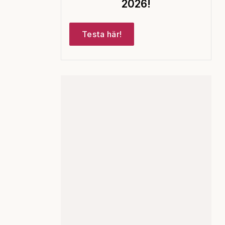
2026!
Testa här!