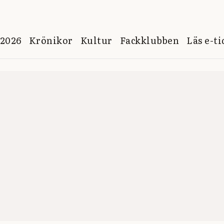
 2026
Krönikor
Kultur
Fackklubben
Läs e-t