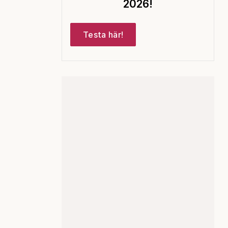
2026!
Testa här!