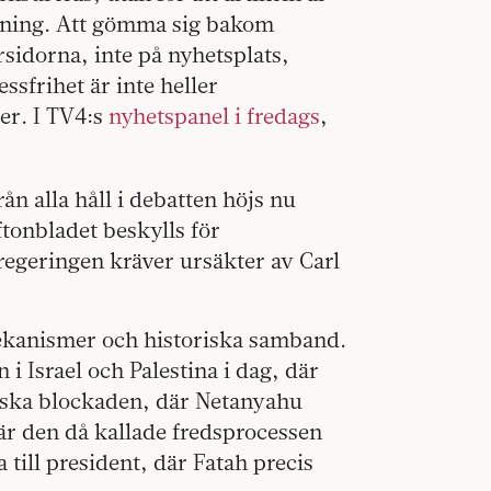
tidning. Att gömma sig bakom
sidorna, inte på nyhetsplats,
ssfrihet är inte heller
ler. I TV4:s
nyhetspanel i fredags
,
ån alla håll i debatten höjs nu
tonbladet beskylls för
 regeringen kräver ursäkter av Carl
ekanismer och historiska samband.
 Israel och Palestina i dag, där
aeliska blockaden, där Netanyahu
där den då kallade fredsprocessen
a till president, där Fatah precis