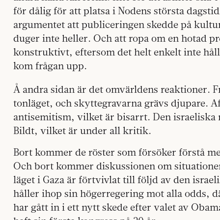
för dålig för att platsa i Nodens största dags
argumentet att publiceringen skedde på kultur
duger inte heller. Och att ropa om en hotad pre
konstruktivt, eftersom det helt enkelt inte hål
kom frågan upp.
Å andra sidan är det omvärldens reaktioner. Fr
tonläget, och skyttegravarna grävs djupare. Af
antisemitism, vilket är bisarrt. Den israeliska
Bildt, vilket är under all kritik.
Bort kommer de röster som försöker förstå m
Och bort kommer diskussionen om situationen i
läget i Gaza är förtvivlat till följd av den isr
håller ihop sin högerregering mot alla odds, 
har gått in i ett nytt skede efter valet av Obam