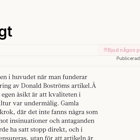
gt
Bjud någon p
Publicera
den i huvudet när man funderar
ring av Donald Boströms artikel.Å
gen åsikt är att kvaliteten i
ultur var undermålig. Gamla
krok, där det inte fanns några som
mot insinuationer och antaganden
e ha satt stopp direkt, och i
ensureras, utan för att artikeln är