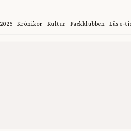
 2026
Krönikor
Kultur
Fackklubben
Läs e-t