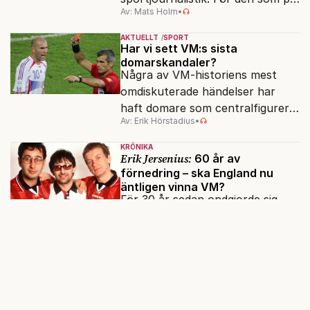
Av: Mats Holm
•
allvar vill förstå grästennisen i
Wimbledon är den oumbärlig.
AKTUELLT
SPORT
Har vi sett VM:s sista
domarskandaler?
Några av VM-historiens mest
omdiskuterade händelser har
haft domare som centralfigurer.
Av: Erik Hörstadius
•
Med VAR är den epoken ett
minne blott. På gott och ont.
KRÖNIKA
Erik Jersenius:
60 år av
förnedring – ska England nu
äntligen vinna VM?
För 30 år sedan ondgjorde sig
engelsmännen över årtionden
utan mästerskapsvinster. Nu har
det dröjt 30 år till, men de ger
SPORT
aldrig upp hoppet om
Det måste fotbollen lära sig av
guldpokalen.
handbollen
Handbollen är ingen vacker sport