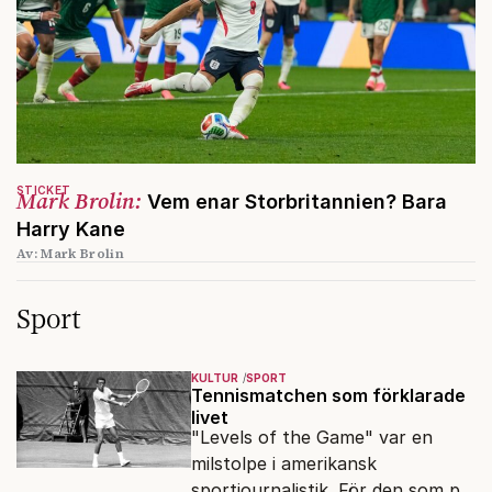
STICKET
Mark Brolin:
Vem enar Storbritannien? Bara
Harry Kane
Av: Mark Brolin
Sport
KULTUR
SPORT
Tennismatchen som förklarade
livet
"Levels of the Game" var en
milstolpe i amerikansk
sportjournalistik. För den som på