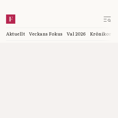
Aktuellt
Veckans Fokus
Val 2026
Krönikor
K