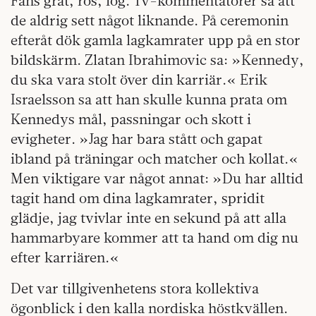
Fans grät, rös, log. Tv-kommentatorer sa att
de aldrig sett något liknande. På ceremonin
efteråt dök gamla lagkamrater upp på en stor
bildskärm. Zlatan Ibrahimovic sa: »Kennedy,
du ska vara stolt över din karriär.« Erik
Israelsson sa att han skulle kunna prata om
Kennedys mål, passningar och skott i
evigheter. »Jag har bara stått och gapat
ibland på träningar och matcher och kollat.«
Men viktigare var något annat: »Du har alltid
tagit hand om dina lagkamrater, spridit
glädje, jag tvivlar inte en sekund på att alla
hammarbyare kommer att ta hand om dig nu
efter karriären.«
Det var tillgivenhetens stora kollektiva
ögonblick i den kalla nordiska höstkvällen.