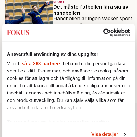
SPORT
aldrig upp hoppet om
Det måste fotbollen lära sig av
guldpokalen.
handbollen
Handbollen är ingen vacker sport
– men renhårig. Fotbollen har
trots sin estetik misslyckats med
Av: Lennart Ekdal
•
att skydda spelet från gnäll och
tidsfördriv.
SPORT
Ansvarsfull användning av dina uppgifter
Vi svenska bollälskare är inne i
depressionens tidevarv
Vi och
våra 363 partners
behandlar din personliga data,
Vi har en mystisk omständighet
som t.ex. ditt IP-nummer, och använder teknologi såsom
som svensk fotboll och svensk
cookies för att lagra och få tillgång till information på din
handboll delar: Varför blir
enhet för att kunna tillhandahålla personliga annonser och
Av: Lennart Ekdal
•
spelarna sämre i landslaget?
innehåll, annons- och innehållsmätning, åskådarinsikter
och produktutveckling. Du kan själv välja vilka som får
använda din data och i vilka syften.
Ta reda på mer om hur dina personliga uppgifter
behandlas och ställ in dina preferenser i
detaljsektionen
.
Visa detaljer
Du kan ändra eller dra tillbaka ditt samtycke när som