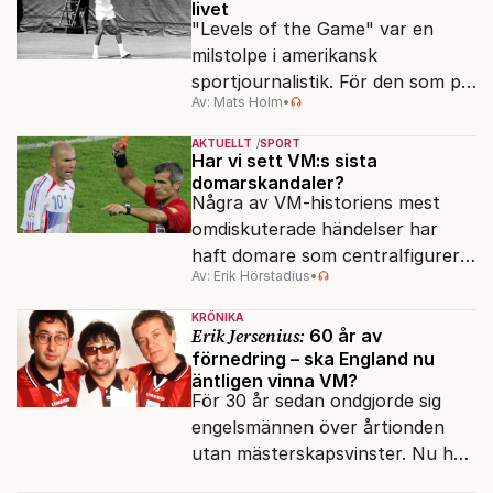
livet
"Levels of the Game" var en
milstolpe i amerikansk
sportjournalistik. För den som på
Av: Mats Holm
•
allvar vill förstå grästennisen i
Wimbledon är den oumbärlig.
AKTUELLT
SPORT
Har vi sett VM:s sista
domarskandaler?
Några av VM-historiens mest
omdiskuterade händelser har
haft domare som centralfigurer.
Av: Erik Hörstadius
•
Med VAR är den epoken ett
minne blott. På gott och ont.
KRÖNIKA
Erik Jersenius:
60 år av
förnedring – ska England nu
äntligen vinna VM?
För 30 år sedan ondgjorde sig
engelsmännen över årtionden
utan mästerskapsvinster. Nu har
det dröjt 30 år till, men de ger