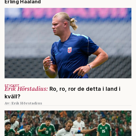
Erling Haaland
STICKET
Erik Hörstadius:
Ro, ro, ror de detta i land i
kväll?
Av: Erik Hörstadius