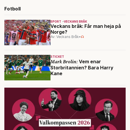
Fotboll
SPORT
VECKANS BRÅK
Veckans bråk: Får man heja på
Norge?
Av: Veckans Bråk
•
STICKET
Mark Brolin:
Vem enar
Storbritannien? Bara Harry
Kane