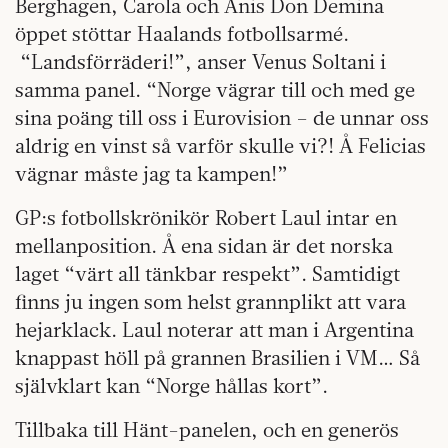
Berghagen, Carola och Anis Don Demina
öppet stöttar Haalands fotbollsarmé.
“Landsförräderi!”, anser Venus Soltani i
samma panel. “Norge vägrar till och med ge
sina poäng till oss i Eurovision – de unnar oss
aldrig en vinst så varför skulle vi?! Å Felicias
vägnar måste jag ta kampen!”
GP:s fotbollskrönikör Robert Laul intar en
mellanposition. Å ena sidan är det norska
laget “värt all tänkbar respekt”. Samtidigt
finns ju ingen som helst grannplikt att vara
hejarklack. Laul noterar att man i Argentina
knappast höll på grannen Brasilien i VM… Så
självklart kan “Norge hållas kort”.
Tillbaka till Hänt-panelen, och en generös