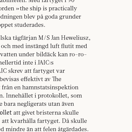
orden »the ship is practically
edningen blev på goda grunder
loppet studerades.
lska tågfärjan M/S Jan Heweliusz,
t och med instängd luft flutit med
 vatten under bildäck kan ro-ro-
llertid inte i JAIC:s
IC skrev att fartyget var
bevisas effektivt av The
 från en hamnstatsinspektion
. Innehållet i protokollet, som
te bara negligerats utan även
ollet
att givet bristerna skulle
att kvarhålla fartyget. Då skulle
d mindre än att felen åtgärdades.