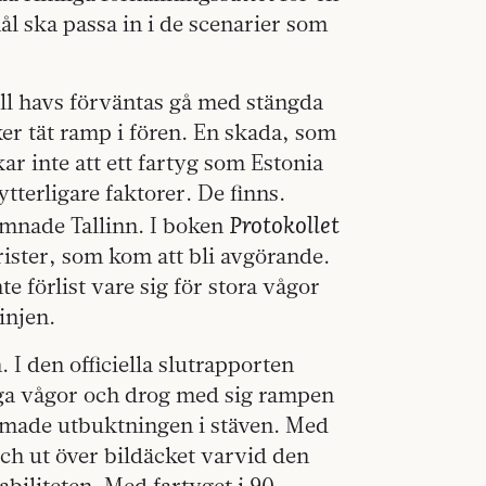
ål ska passa in i de scenarier som
ill havs förväntas gå med stängda
er tät ramp i fören. En skada, som
ar inte att ett fartyg som Estonia
tterligare faktorer. De finns.
Protokollet
ämnade Tallinn. I boken
ster, som kom att bli avgörande.
te förlist vare sig för stora vågor
injen.
 I den officiella slutrapporten
höga vågor och drog med sig rampen
rmade utbuktningen i stäven. Med
ch ut över bildäcket varvid den
abiliteten. Med fartyget i 90