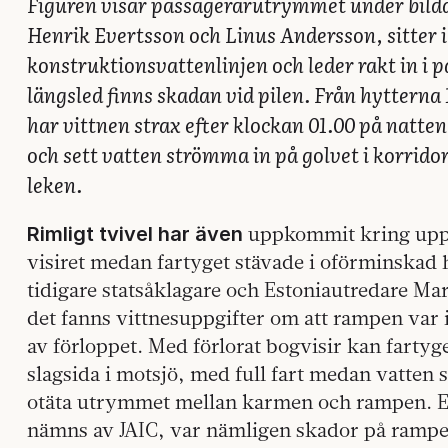
Figuren visar passagerarutrymmet under bild
Henrik Evertsson och Linus Andersson, sitter i
konstruktionsvattenlinjen och leder rakt in i 
längsled finns skadan vid pilen. Från hytterna
har vittnen strax efter klockan 01.00 på natten 
och sett vatten strömma in på golvet i korridor
leken.
uppkommit kring uppg
Rimligt tvivel har även
visiret medan fartyget stävade i oförminskad
tidigare statsåklagare och Estonia­utredare M
det fanns vittnesuppgifter om att rampen var i
av förloppet. Med förlorat bogvisir kan farty
slagsida i motsjö, med full fart medan vatten 
otäta utrymmet mellan karmen och rampen. E
nämns av JAIC, var nämligen skador på rampe