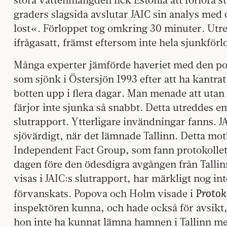
graders slagsida avslutar JAIC sin analys med 
lost«. Förloppet tog omkring 30 minuter. Utr
ifrågasatt, främst eftersom inte hela sjunkför
Många experter jämförde
haveriet med den po
som sjönk i Östersjön 1993 efter att ha kant­ra
botten upp i flera dagar. Man menade att utan
färjor inte sjunka så snabbt. Detta utreddes eme
slutrapport. Ytterligare invändningar fanns. JA
sjövärdigt, när det lämnade Tallinn. Detta mot
Independent Fact Group, som fann protokollet
dagen före den ödesdigra avgången från Tallinn
visas i JAIC:s slutrapport, har märkligt nog in
Protok
förvanskats. Popova och Holm visade i
inspektören kunna, och hade också för avsikt, 
hon inte ha kunnat lämna hamnen i Tallinn me