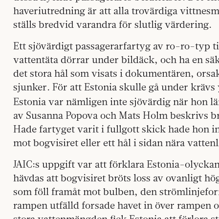
haveriutredning är att alla trovärdiga vittnesm
ställs bredvid varandra för slutlig värdering.
Ett sjövärdigt passagerarfartyg av ro-ro-typ t
vattentäta dörrar under bildäck, och ha en säk
det stora hål som visats i dokumentären, orsak
sjunker. För att Estonia skulle gå under krävs y
Estonia var nämligen inte sjövärdig när hon l
av Susanna Popova och Mats Holm beskrivs bri
Hade fartyget varit i fullgott skick hade hon in
mot bogvisiret eller ett hål i sidan nära vattenl
JAIC:s uppgift var att förklara Estonia-olyckan.
hävdas att bogvisiret bröts loss av ovanligt 
som föll framåt mot bulben, den strömlinjefo
rampen utfälld forsade havet in över rampen o
stora vattenmängden fick Estonia att förlora st