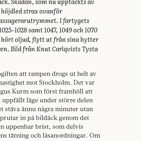
äck. Skadan, som nu upptäckts av
 höjdled strax ovanför
passagerar­utrymmet. I fartygets
 1025–1028 samt 1047, 1049 och 1070
hört oljud, flytt ut från sina hytter
en. Bild från Knut Carlqvists Tysta
iften att rampen drogs ut helt av
 hastighet mot Stockholm. Det var
argus Kurm som först framhöll att
 uppfällt läge under större delen
get stäva ännu några minuter utan
sprutar in på bildäck genom det
n uppenbar brist, som delvis
ns tätning och låsanordningar. Om