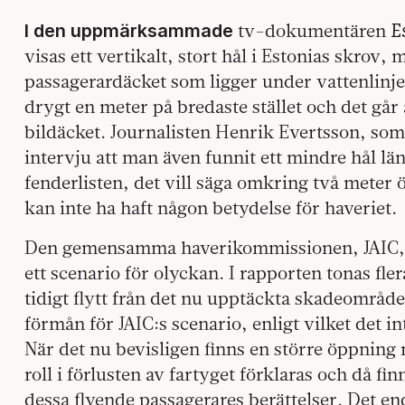
E
tv-dokumentären
I den uppmärksammade
visas ett vertikalt, stort hål i Estonias skrov, 
passagerardäcket som ligger under vattenlinje
drygt en meter på bredaste stället och det gå
bildäcket. Journalisten Henrik Evertsson, so
intervju att man även funnit ett mind­re hål län
fenderlisten, det vill säga omkring två meter 
kan inte ha haft någon betydelse för haveriet.
Den gemensamma haverikommissionen, JAIC, an
ett scenario för olyckan. I rapporten tonas fle
tidigt flytt från det nu upptäckta skadeområdet,
förmån för JAIC:s scenario, enligt vilket det in
När det nu bevisligen finns en större öppning
roll i förlusten av fartyget förklaras och då 
dessa flyende passagerares berättelser. Det end