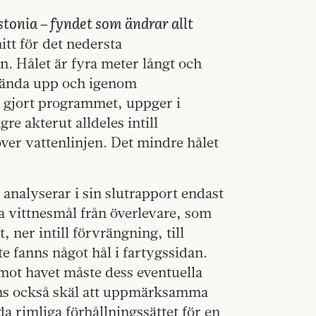
stonia – fyndet som ändrar allt
mitt för det nedersta
n. Hålet är fyra meter långt och
r ända upp och igenom
m gjort programmet, uppger i
gre akterut alldeles intill
över vattenlinjen. Det mindre hålet
alyserar i sin slutrapport endast
ra vittnesmål från överlevare, som
 ner intill förvrängning, till
te fanns något hål i fartygssidan.
 mot havet måste dess eventuella
finns också skäl att uppmärksamma
a rimliga förhållningssättet för en