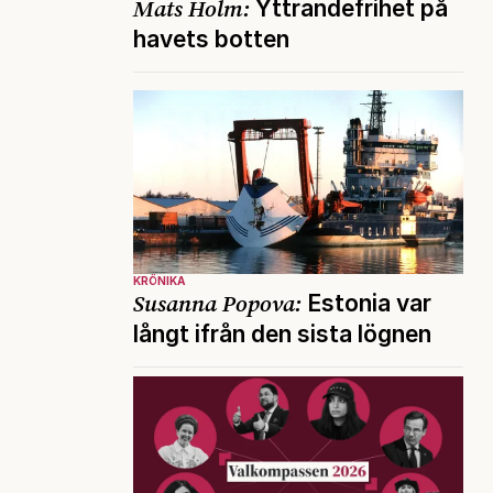
Mats Holm:
Yttrandefrihet på
havets botten
KRÖNIKA
Susanna Popova:
Estonia var
långt ifrån den sista lögnen