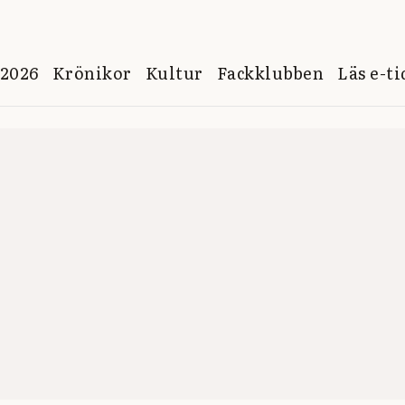
 2026
Krönikor
Kultur
Fackklubben
Läs e-t