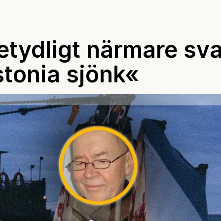
betydligt närmare sva
stonia sjönk«