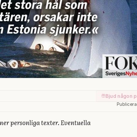
Bjud någon p
Publicer
mer personliga texter. Eventuella