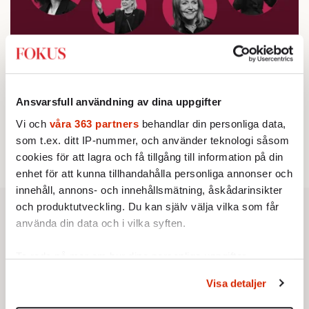
Testa vår valkompass 2026!
Ansvarsfull användning av dina uppgifter
Testa här!
Vi och
våra 363 partners
behandlar din personliga data,
som t.ex. ditt IP-nummer, och använder teknologi såsom
cookies för att lagra och få tillgång till information på din
enhet för att kunna tillhandahålla personliga annonser och
innehåll, annons- och innehållsmätning, åskådarinsikter
och produktutveckling. Du kan själv välja vilka som får
använda din data och i vilka syften.
Ta reda på mer om hur dina personliga uppgifter
behandlas och ställ in dina preferenser i
detaljsektionen
.
Visa detaljer
Du kan ändra eller dra tillbaka ditt samtycke när som
helst från cookie-förklaringen.