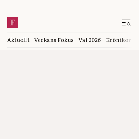
Aktuellt
Veckans Fokus
Val 2026
Krönikor
K