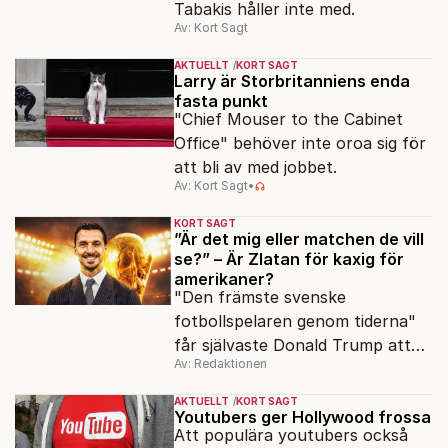
Tabakis håller inte med.
Av: Kort Sagt
AKTUELLT
KORT SAGT
Larry är Storbritanniens enda
fasta punkt
"Chief Mouser to the Cabinet
Office" behöver inte oroa sig för
att bli av med jobbet.
Av: Kort Sagt
•
KORT SAGT
”Är det mig eller matchen de vill
se?” – Är Zlatan för kaxig för
amerikaner?
"Den främste svenske
fotbollspelaren genom tiderna"
får självaste Donald Trump att
Av: Redaktionen
rodna.
AKTUELLT
KORT SAGT
Youtubers ger Hollywood frossa
Att populära youtubers också