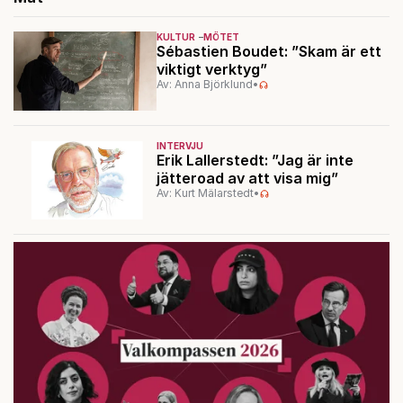
KULTUR
MÖTET
Sébastien Boudet: ”Skam är ett
viktigt verktyg”
Av: Anna Björklund
•
INTERVJU
Erik Lallerstedt: ”Jag är inte
jätteroad av att visa mig”
Av: Kurt Mälarstedt
•