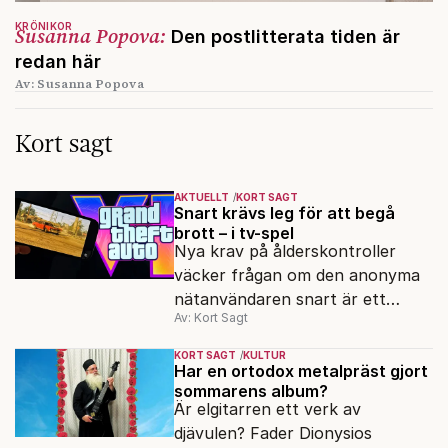
KRÖNIKOR
Susanna Popova:
Den postlitterata tiden är
redan här
Av: Susanna Popova
Kort sagt
AKTUELLT
KORT SAGT
Snart krävs leg för att begå
brott – i tv-spel
Nya krav på ålderskontroller
väcker frågan om den anonyma
nätanvändaren snart är ett
Av: Kort Sagt
minne blott.
KORT SAGT
KULTUR
Har en ortodox metalpräst gjort
sommarens album?
Är elgitarren ett verk av
djävulen? Fader Dionysios