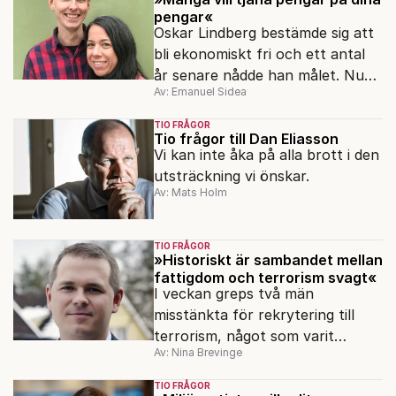
pengar«
Oskar Lindberg bestämde sig att
bli ekonomiskt fri och ett antal
år senare nådde han målet. Nu
Av: Emanuel Sidea
har han skrivit en bok om
familjens resa.
TIO FRÅGOR
Tio frågor till Dan Eliasson
Vi kan inte åka på alla brott i den
utsträckning vi önskar.
Av: Mats Holm
TIO FRÅGOR
»Historiskt är sambandet mellan
fattigdom och terrorism svagt«
I veckan greps två män
misstänkta för rekrytering till
terrorism, något som varit
Av: Nina Brevinge
förbjudet sedan 2010. Varför
skedde det första gripandet först
TIO FRÅGOR