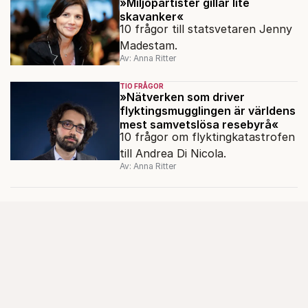
nu?
»Miljöpartister gillar lite
skavanker«
10 frågor till statsvetaren Jenny
Madestam.
Av: Anna Ritter
TIO FRÅGOR
»Nätverken som driver
flyktingsmugglingen är världens
mest samvetslösa resebyrå«
10 frågor om flyktingkatastrofen
till Andrea Di Nicola.
Av: Anna Ritter