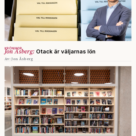
KRÖNIKOR
Jon Åsberg:
Otack är väljarnas lön
Av: Jon Åsberg