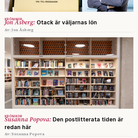
KRÖNIKOR
Jon Åsberg:
Otack är väljarnas lön
Av: Jon Åsberg
KRÖNIKOR
Susanna Popova:
Den postlitterata tiden är
redan här
Av: Susanna Popova