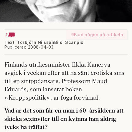
Bjud någon på artikeln
Text: Torbjörn Nilsson
Bild: Scanpix
Publicerad 2008-04-03
Finlands utrikesminister Ilkka Kanerva
avgick i veckan efter att ha sänt erotiska sms
till en strippdansare. Professorn Maud
Eduards, som lanserat boken
»Kroppspolitik«, är föga förvånad.
Vad är det som får en man i 60-årsåldern att
skicka sexinviter till en kvinna han aldrig
tycks ha träffat?