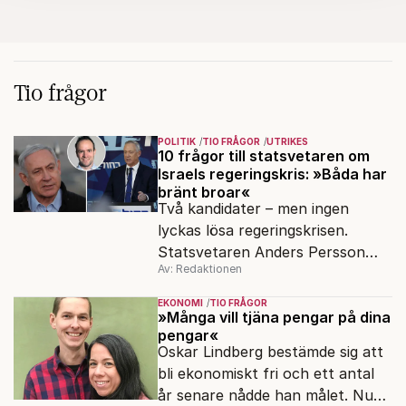
kan du göra det
här
.
Tio frågor
POLITIK
TIO FRÅGOR
UTRIKES
10 frågor till statsvetaren om
Israels regeringskris: »Båda har
bränt broar«
Två kandidater – men ingen
lyckas lösa regeringskrisen.
Statsvetaren Anders Persson
Av: Redaktionen
förklarar varför det är ett
dödläge i israelisk politik.
EKONOMI
TIO FRÅGOR
»Många vill tjäna pengar på dina
pengar«
Oskar Lindberg bestämde sig att
bli ekonomiskt fri och ett antal
år senare nådde han målet. Nu