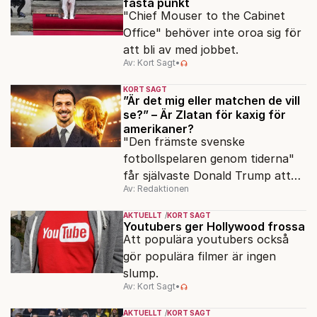
fasta punkt
"Chief Mouser to the Cabinet
Office" behöver inte oroa sig för
att bli av med jobbet.
Av: Kort Sagt
•
KORT SAGT
”Är det mig eller matchen de vill
se?” – Är Zlatan för kaxig för
amerikaner?
"Den främste svenske
fotbollspelaren genom tiderna"
får självaste Donald Trump att
Av: Redaktionen
rodna.
AKTUELLT
KORT SAGT
Youtubers ger Hollywood frossa
Att populära youtubers också
gör populära filmer är ingen
slump.
Av: Kort Sagt
•
AKTUELLT
KORT SAGT