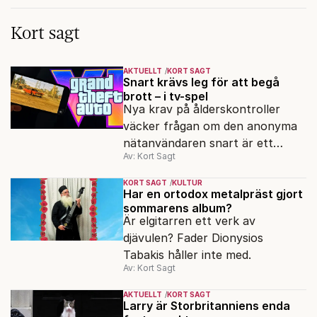
Kort sagt
AKTUELLT
KORT SAGT
Snart krävs leg för att begå
brott – i tv-spel
Nya krav på ålderskontroller
väcker frågan om den anonyma
nätanvändaren snart är ett
Av: Kort Sagt
minne blott.
KORT SAGT
KULTUR
Har en ortodox metalpräst gjort
sommarens album?
Är elgitarren ett verk av
djävulen? Fader Dionysios
Tabakis håller inte med.
Av: Kort Sagt
AKTUELLT
KORT SAGT
Larry är Storbritanniens enda