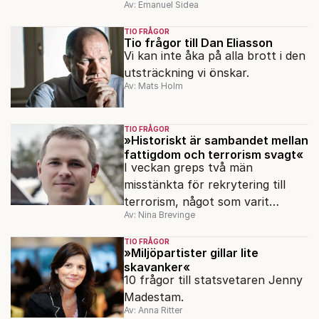
Av: Emanuel Sidea
har han skrivit en bok om
familjens resa.
TIO FRÅGOR
Tio frågor till Dan Eliasson
Vi kan inte åka på alla brott i den
utsträckning vi önskar.
Av: Mats Holm
TIO FRÅGOR
»Historiskt är sambandet mellan
fattigdom och terrorism svagt«
I veckan greps två män
misstänkta för rekrytering till
terrorism, något som varit
Av: Nina Brevinge
förbjudet sedan 2010. Varför
skedde det första gripandet först
TIO FRÅGOR
nu?
»Miljöpartister gillar lite
skavanker«
10 frågor till statsvetaren Jenny
Madestam.
Av: Anna Ritter