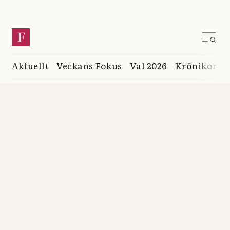
Aktuellt
Veckans Fokus
Val 2026
Krönikor
K