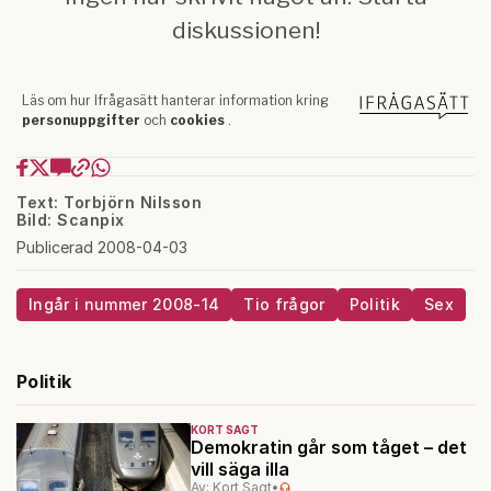
Text: Torbjörn Nilsson
Bild: Scanpix
Publicerad 2008-04-03
Ingår i nummer 2008-14
Tio frågor
Politik
Sex
Politik
KORT SAGT
Demokratin går som tåget – det
vill säga illa
Av: Kort Sagt
•