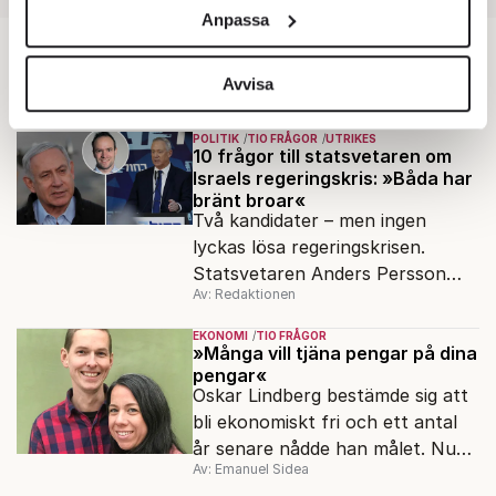
och annonserna till användarna, tillhandahålla funktioner
Anpassa
för sociala medier och analysera vår trafik. Vi
vidarebefordrar även sådana identifierare och annan
Tio frågor
information från din enhet till de sociala medier och
Avvisa
annons- och analysföretag som vi samarbetar med.
Dessa kan i sin tur kombinera informationen med annan
POLITIK
TIO FRÅGOR
UTRIKES
10 frågor till statsvetaren om
information som du har tillhandahållit eller som de har
Israels regeringskris: »Båda har
samlat in när du har använt deras tjänster.
bränt broar«
Om du vill läsa mer om hur vi hanterar personuppgifter
Två kandidater – men ingen
kan du göra det
här
.
lyckas lösa regeringskrisen.
Statsvetaren Anders Persson
Av: Redaktionen
förklarar varför det är ett
dödläge i israelisk politik.
EKONOMI
TIO FRÅGOR
»Många vill tjäna pengar på dina
pengar«
Oskar Lindberg bestämde sig att
bli ekonomiskt fri och ett antal
år senare nådde han målet. Nu
Av: Emanuel Sidea
har han skrivit en bok om