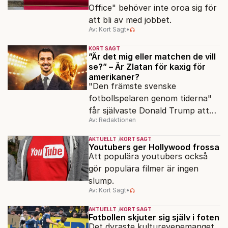
Office" behöver inte oroa sig för
att bli av med jobbet.
Av: Kort Sagt
•
KORT SAGT
”Är det mig eller matchen de vill
se?” – Är Zlatan för kaxig för
amerikaner?
"Den främste svenske
fotbollspelaren genom tiderna"
får självaste Donald Trump att
Av: Redaktionen
rodna.
AKTUELLT
KORT SAGT
Youtubers ger Hollywood frossa
Att populära youtubers också
gör populära filmer är ingen
slump.
Av: Kort Sagt
•
AKTUELLT
KORT SAGT
Fotbollen skjuter sig själv i foten
Det dyraste kulturevenemanget