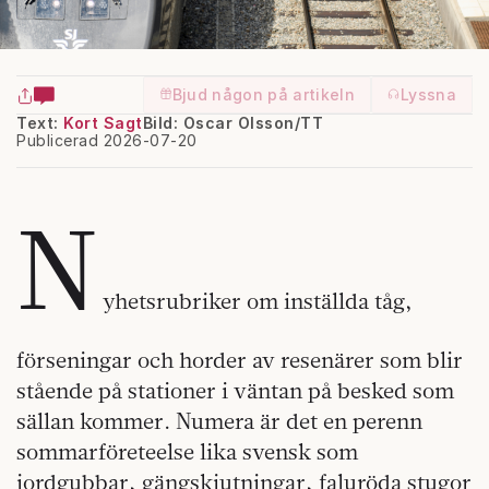
Bjud någon på artikeln
Lyssna
Text:
Kort Sagt
Bild: Oscar Olsson/TT
Publicerad 2026-07-20
N
yhetsrubriker om inställda tåg,
förseningar och horder av resenärer som blir
stående på stationer i väntan på besked som
sällan kommer. Numera är det en perenn
sommarföreteelse lika svensk som
jordgubbar, gängskjutningar, faluröda stugor