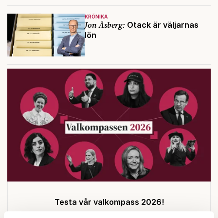
KRÖNIKA
Jon Åsberg:
Otack är väljarnas
lön
Testa vår valkompass 2026!