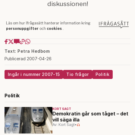
Text: Petra Hedbom
Publicerad 2007-04-26
Ingår i nummer 2007-15
Tio frågor
Politik
Politik
KORT SAGT
Demokratin går som tåget – det
vill säga illa
Av: Kort Sagt
•