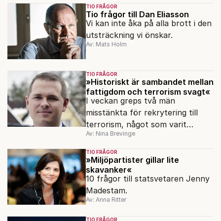
familjens resa.
TIO FRÅGOR
Tio frågor till Dan Eliasson
Vi kan inte åka på alla brott i den
utsträckning vi önskar.
Av: Mats Holm
TIO FRÅGOR
»Historiskt är sambandet mellan
fattigdom och terrorism svagt«
I veckan greps två män
misstänkta för rekrytering till
terrorism, något som varit
Av: Nina Brevinge
förbjudet sedan 2010. Varför
skedde det första gripandet först
TIO FRÅGOR
nu?
»Miljöpartister gillar lite
skavanker«
10 frågor till statsvetaren Jenny
Madestam.
Av: Anna Ritter
TIO FRÅGOR