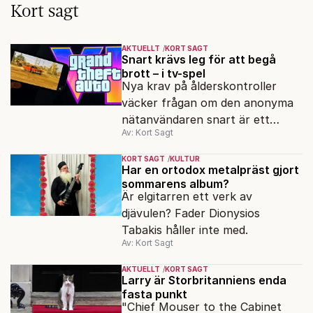
Kort sagt
AKTUELLT
KORT SAGT
Snart krävs leg för att begå
brott – i tv-spel
Nya krav på ålderskontroller
väcker frågan om den anonyma
nätanvändaren snart är ett
Av: Kort Sagt
minne blott.
KORT SAGT
KULTUR
Har en ortodox metalpräst gjort
sommarens album?
Är elgitarren ett verk av
djävulen? Fader Dionysios
Tabakis håller inte med.
Av: Kort Sagt
AKTUELLT
KORT SAGT
Larry är Storbritanniens enda
fasta punkt
"Chief Mouser to the Cabinet