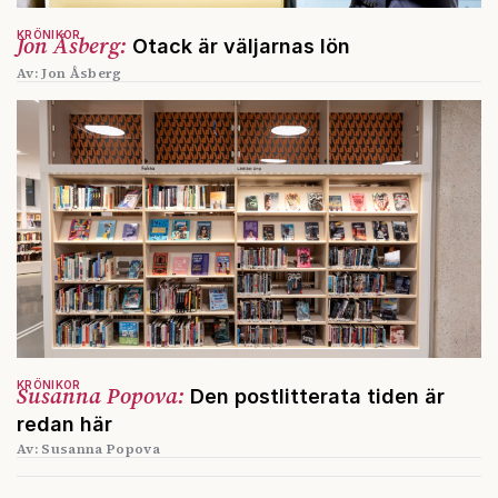
KRÖNIKOR
Jon Åsberg:
Otack är väljarnas lön
Av: Jon Åsberg
KRÖNIKOR
Susanna Popova:
Den postlitterata tiden är
redan här
Av: Susanna Popova