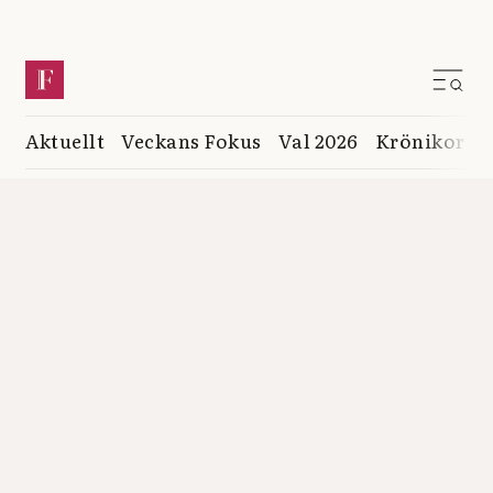
Aktuellt
Veckans Fokus
Val 2026
Krönikor
K