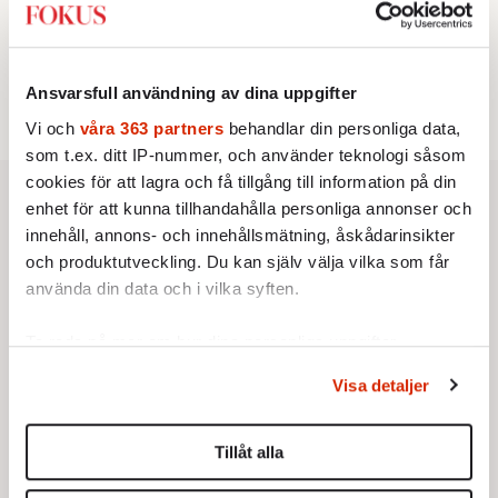
Testa här!
Ansvarsfull användning av dina uppgifter
Vi och
våra 363 partners
behandlar din personliga data,
som t.ex. ditt IP-nummer, och använder teknologi såsom
cookies för att lagra och få tillgång till information på din
enhet för att kunna tillhandahålla personliga annonser och
innehåll, annons- och innehållsmätning, åskådarinsikter
och produktutveckling. Du kan själv välja vilka som får
använda din data och i vilka syften.
Ta reda på mer om hur dina personliga uppgifter
behandlas och ställ in dina preferenser i
detaljsektionen
.
Visa detaljer
Du kan ändra eller dra tillbaka ditt samtycke när som
helst från cookie-förklaringen.
Tillåt alla
Vi använder enhetsidentifierare för att anpassa innehållet