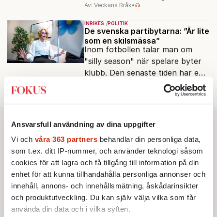
Av: Veckans Bråk
•
INRIKES
POLITIK
De svenska partibytarna: ”Är lite
som en skilsmässa”
Inom fotbollen talar man om
"silly season" när spelare byter
klubb. Den senaste tiden har en
Av: Johan Romin
rad svenska politiker bytt parti –
men varför, och vad skiljer
partiernas interna kulturer åt?
Ansvarsfull användning av dina uppgifter
Vi och
våra 363 partners
behandlar din personliga data,
som t.ex. ditt IP-nummer, och använder teknologi såsom
cookies för att lagra och få tillgång till information på din
enhet för att kunna tillhandahålla personliga annonser och
innehåll, annons- och innehållsmätning, åskådarinsikter
och produktutveckling. Du kan själv välja vilka som får
använda din data och i vilka syften.