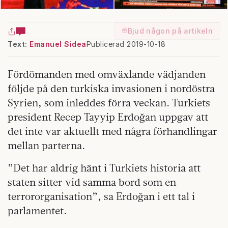
Bjud någon på artikeln
Text:
Emanuel Sidea
Publicerad 2019-10-18
Fördömanden med omväxlande vädjanden
följde på den turkiska invasionen i nordöstra
Syrien, som inleddes förra veckan. Turkiets
president Recep Tayyip Erdoğan uppgav att
det inte var aktuellt med några förhandlingar
mellan parterna.
”Det har aldrig hänt i Turkiets historia att
staten sitter vid samma bord som en
terrororganisation”, sa Erdoğan i ett tal i
parlamentet.