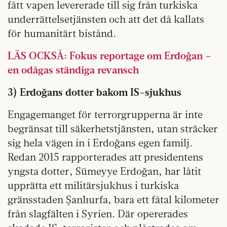
fått vapen levererade till sig från turkiska
underrättelsetjänsten och att det då kallats
för humanitärt bistånd.
LÄS OCKSÅ: Fokus reportage om Erdoğan –
en odågas ständiga revansch
3) Erdoğans dotter bakom IS-sjukhus
Engagemanget för terrorgrupperna är inte
begränsat till säkerhetstjänsten, utan sträcker
sig hela vägen in i Erdoğans egen familj.
Redan 2015 rapporterades att presidentens
yngsta dotter, Sümeyye Erdoğan, har låtit
upprätta ett militärsjukhus i turkiska
gränsstaden Şanlıurfa, bara ett fåtal kilometer
från slagfälten i Syrien. Där opererades