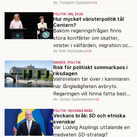
Av: Torbjörn Sjöström
•
klä skott för sådant som går
dåligt.
POLITIK
VAL 2026
Hur mycket vänsterpolitik tål
Centern?
Bakom regeringsfrågan finns
stora konflikter om skatter,
vinster i välfärden, migration och
Av: Erik Hörstadius
•
energi. Avståndet mellan C och
de rödgröna partierna är
INRIKES
POLITIK
fortfarande stort.
Risk för politiskt sommarkaos i
riksdagen
Valrörelsen tar över i kammaren
när långledigheten avbryts.
Regeringen vill hinna fatta beslut
Av: Jonas Gummesson
•
före valet – men oppositionen
ser sin chans att pressa
POLITIK
VECKANS BRÅK
Tidösidan.
Veckans bråk: SD och etniska
svenskar
Var Ludvig Asplings uttalande en
medveten SD-strategi?