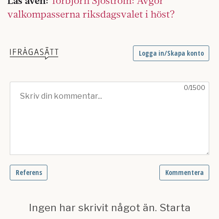
Läs även:
Torbjörn Sjöström: Avgör
valkompasserna riksdagsvalet i höst?