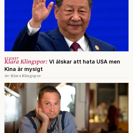
STICKET
Klara Klingspor:
Vi älskar att hata USA men
Kina är mysigt
Av: Klara Klingspor