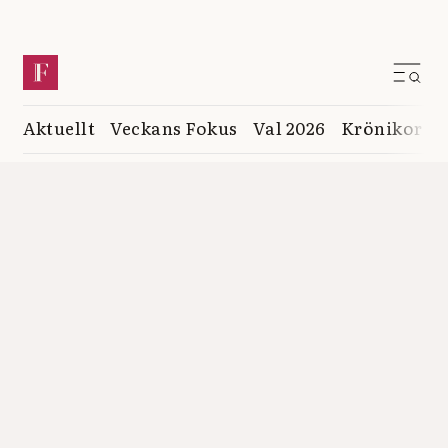
Aktuellt
Veckans Fokus
Val 2026
Krönikor
K