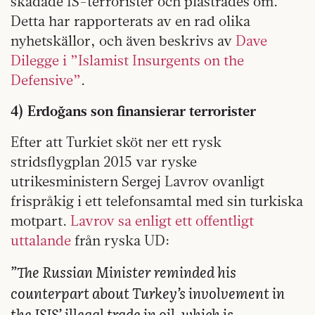
skadade IS-terrorister och plåstrades om.
Detta har rapporterats av en rad olika
nyhetskällor, och även beskrivs av
Dave
Dilegge i ”Islamist Insurgents on the
Defensive”
.
4) Erdoğans son finansierar terrorister
Efter att Turkiet sköt ner ett rysk
stridsflygplan 2015 var ryske
utrikesministern Sergej Lavrov ovanligt
frispråkig i ett telefonsamtal med sin turkiska
motpart.
Lavrov sa enligt ett offentligt
uttalande
från ryska UD:
”The Russian Minister reminded his
counterpart about Turkey’s involvement in
the ISIS’ illegal trade in oil, which is