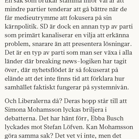
En sak som brukar stämma inför val är att
mindre partier tenderar att gå bättre när de
får medieutrymme att fokusera på sin
kärnpolitik. SD är dock en annan typ av parti
som primärt kanaliserar en vilja att erkänna
problem, snarare än att presentera lösningar.
Det är en typ av parti som man ser växa i alla
länder där breaking news-logiken har tagit
över, där nyhetsflödet är så fokuserat på
elände att det inte finns tid att förklara hur
samhället faktiskt fungerar på systemnivån.
Och Liberalerna då? Deras hopp står till att
Simona Mohamsson lyckas briljera i
debatterna. Det har hänt förr, Ebba Busch
lyckades mot Stefan Löfven. Kan Mohamsson
göra samma sak? Det vet vi inte, men det