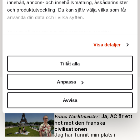
innehåll, annons- och innehållsmätning, åskådarinsikter
och produktutveckling. Du kan själv välja vilka som får
använda din data och i vilka syften.
Ta reda på mer om hur dina personliga uppgifter
behandlas och ställ in dina preferenser i
detaljsektionen
.
Visa detaljer
Du kan ändra eller dra tillbaka ditt samtycke när som
helst från cookie-förklaringen.
Tillåt alla
Vi använder enhetsidentifierare för att anpassa innehållet
och annonserna till användarna, tillhandahålla funktioner
Anpassa
för sociala medier och analysera vår trafik. Vi
Utrikes
vidarebefordrar även sådana identifierare och annan
information från din enhet till de sociala medier och
Avvisa
annons- och analysföretag som vi samarbetar med.
KRÖNIKA
Dessa kan i sin tur kombinera informationen med annan
Frans Wachtmeister:
Ja, AC är ett
hot mot den franska
information som du har tillhandahållit eller som de har
civilisationen
samlat in när du har använt deras tjänster.
Jag har funnit min plats i
Om du vill läsa mer om hur vi hanterar personuppgifter