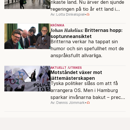
rikaste land. Nu ärver den sjunde
regeringen på tio år ett land i
Av: Lotta Dinkelspiel
•
politiskt och ekonomiskt kaos.
KRÖNIKA
Johan Hakelius:
Britternas hopp:
soptunneansiktet
Britterna verkar ha tappat sin
humor och sin spefullhet mot de
anspråksfullt allvarliga.
AKTUELLT
UTRIKES
Motståndet växer mot
jättemästerskapen
Tyska politiker slåss om att få
arrangera OS. Men i Hamburg
sparkar invånarna bakut – precis
Av: Dennis Jörnmark
•
som de gjort tidigare i Paris,
Vancouver och Los Angeles.