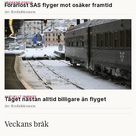
VECKANS FOKUS
Förarlöst SAS flyger mot osäker framtid
Av: Redaktionen
AKTUELLT
INRIKES
Tåget nästan alltid billigare än flyget
Av: Redaktionen
Veckans bråk