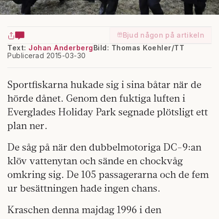
Bjud någon på artikeln
Text:
Johan Anderberg
Bild: Thomas Koehler/TT
Publicerad 2015-03-30
Sportfiskarna hukade sig i sina båtar när de
hörde dånet. Genom den fuktiga luften i
Everglades Holiday Park segnade plötsligt ett
plan ner.
De såg på när den dubbelmotoriga DC-9:an
klöv vattenytan och sände en chockvåg
omkring sig. De 105 passagerarna och de fem
ur besättningen hade ingen chans.
Kraschen denna majdag 1996 i den