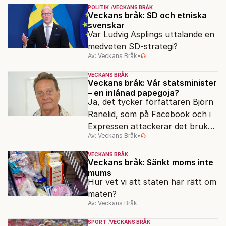
POLITIK
VECKANS BRÅK
Veckans bråk: SD och etniska
svenskar
Var Ludvig Asplings uttalande en
medveten SD-strategi?
Av: Veckans Bråk
•
VECKANS BRÅK
Veckans bråk: Vår statsminister
– en inlånad papegoja?
Ja, det tycker författaren Björn
Ranelid, som på Facebook och i
Expressen attackerar det bruket
Av: Veckans Bråk
•
av “svengelska” bland höga
samhällsföreträdare.
VECKANS BRÅK
Veckans bråk: Sänkt moms inte
mums
Hur vet vi att staten har rätt om
maten?
Av: Veckans Bråk
SPORT
VECKANS BRÅK