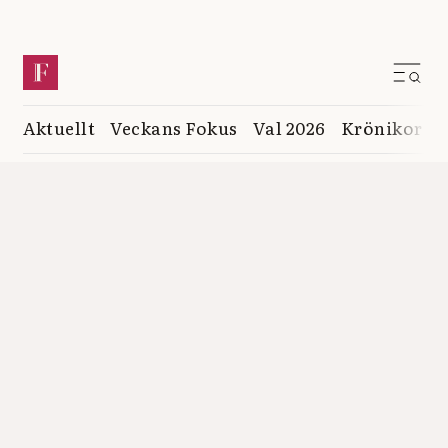
Aktuellt
Veckans Fokus
Val 2026
Krönikor
K