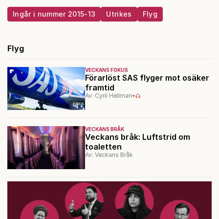
Ingår i nummer 2015-13
Utrikes
Flyg
Flyg
VECKANS FOKUS
Förarlöst SAS flyger mot osäker
framtid
Av: Cyril Hellman
•
VECKANS BRÅK
Veckans bråk: Luftstrid om
toaletten
Av: Veckans Bråk