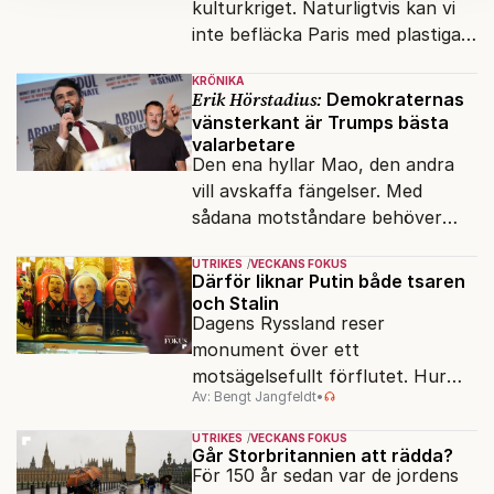
kulturkriget. Naturligtvis kan vi
kan du göra det
här
.
inte befläcka Paris med plastiga
klossar från Panasonic.
KRÖNIKA
Erik Hörstadius:
Demokraternas
vänsterkant är Trumps bästa
valarbetare
Den ena hyllar Mao, den andra
vill avskaffa fängelser. Med
sådana motståndare behöver
presidenten knappt några
UTRIKES
VECKANS FOKUS
vänner.
Därför liknar Putin både tsaren
och Stalin
Dagens Ryssland reser
monument över ett
motsägelsefullt förflutet. Hur
Av: Bengt Jangfeldt
•
kunde två revolutioner förändra
hela samhället – utan att rubba
UTRIKES
VECKANS FOKUS
den ryska statsidén?
Går Storbritannien att rädda?
För 150 år sedan var de jordens