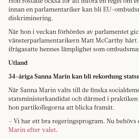
Hon röstade också för att införa en regel om e
innan en parlamentariker kan bli EU-ombudsm
diskriminering.
När hon i veckan förhördes av parlamentet gic
vänsterparlamentarikern Matt McCarthy hårt 
ifrågasatte hennes lämplighet som ombudsma
Utland
34-åriga Sanna Marin kan bli rekordung stats
När Sanna Marin valts till de finska socialde
statsministerkandidat och därmed i praktiken
hon partikollegorna att blicka framåt.
– Vi har ett bra regeringsprogram. Nu behövs
Marin efter valet
.