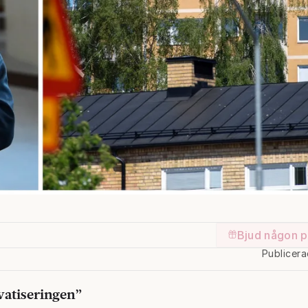
Bjud någon p
Publicer
vatiseringen”