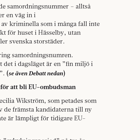
ade samordningsnummer – alltså
r en väg in i
av kriminella som i många fall inte
ikt för huset i Hässelby, utan
fler svenska storstäder.
kring samordningsnumren.
et i dagsläget är en ”fin miljö i
se även Debatt nedan
i”.
(
)
 för att bli EU-ombudsman
Cecilia Wikström, som petades som
av de främsta kandidaterna till ny
e är lämpligt för tidigare EU-