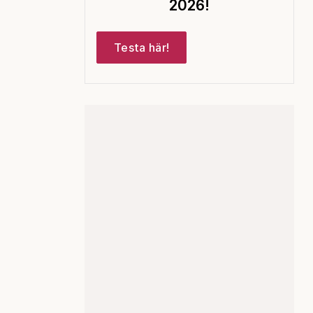
2026!
Testa här!