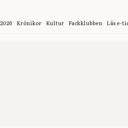
 2026
Krönikor
Kultur
Fackklubben
Läs e-t