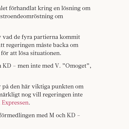
let förhandlat kring en lösning om
sstroendeomröstning om
av vad de fyra partierna kommit
 att regeringen måste backa om
ör att lösa situationen.
och KD – men inte med V. ”Omoget”,
r på den här viktiga punkten om
märkligt nog vill regeringen inte
ll Expressen
.
etsförmedlingen med M och KD –