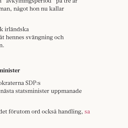
n ”avkylningsperiod” på tre år
an, något hon nu kallar
k irländska
åt hennes svängning och
n.
minister
mokraterna SDP:s
 nästa statsminister uppmanade
 det förutom ord också handling,
sa