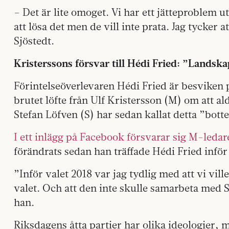
– Det är lite omoget. Vi har ett jätteproblem
att lösa det men de vill inte prata. Jag tycker a
Sjöstedt.
Kristerssons försvar till Hédi Fried: ”Landska
Förintelseöverlevaren Hédi Fried är besviken
brutet löfte från Ulf Kristersson (M) om att a
Stefan Löfven (S) har sedan kallat detta ”bott
I ett inlägg på Facebook försvarar sig M-ledar
förändrats sedan han träffade Hédi Fried inför
”Inför valet 2018 var jag tydlig med att vi vill
valet. Och att den inte skulle samarbeta med
han.
Riksdagens åtta partier har olika ideologier, 