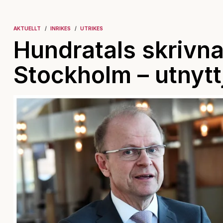
AKTUELLT
INRIKES
UTRIKES
Hundratals skrivn
Stockholm – utnytt