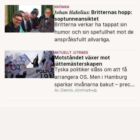
KRÖNIKA
Johan Hakelius:
Britternas hopp:
soptunneansiktet
Britterna verkar ha tappat sin
humor och sin spefullhet mot de
anspråksfullt allvarliga.
AKTUELLT
UTRIKES
Motståndet växer mot
jättemästerskapen
Tyska politiker slåss om att få
arrangera OS. Men i Hamburg
sparkar invånarna bakut – precis
Av: Dennis Jörnmark
•
som de gjort tidigare i Paris,
Vancouver och Los Angeles.