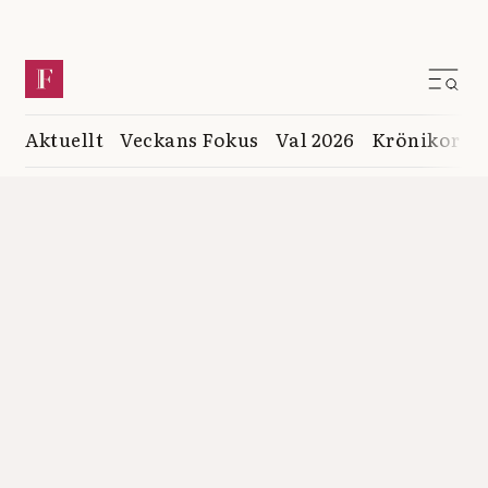
Aktuellt
Veckans Fokus
Val 2026
Krönikor
K