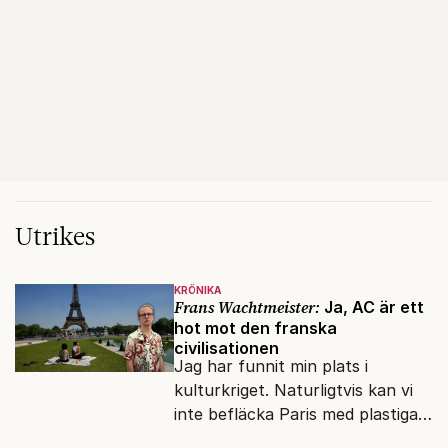
Utrikes
KRÖNIKA
Frans Wachtmeister:
Ja, AC är ett
hot mot den franska
civilisationen
Jag har funnit min plats i
kulturkriget. Naturligtvis kan vi
inte befläcka Paris med plastiga
klossar från Panasonic.