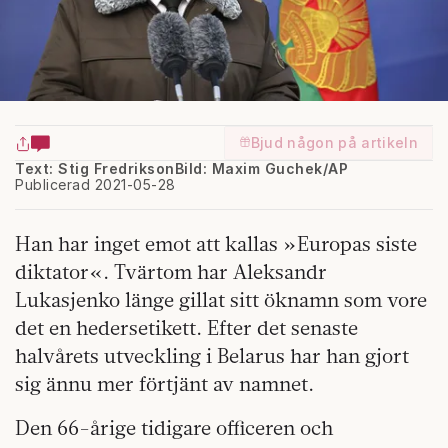
Bjud någon på artikeln
Text: Stig Fredrikson
Bild: Maxim Guchek/AP
Publicerad 2021-05-28
Han har inget emot att kallas »Europas siste
diktator«. Tvärtom har Aleksandr
Lukasjenko länge gillat sitt öknamn som vore
det en hedersetikett. Efter det senaste
halvårets utveckling i Belarus har han gjort
sig ännu mer förtjänt av namnet.
Den 66-årige tidigare officeren och