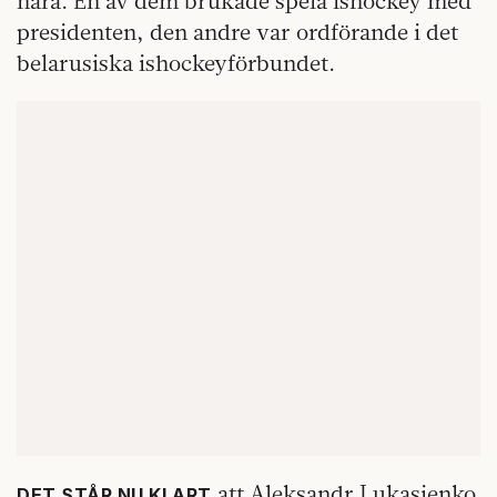
nära. En av dem brukade spela ishockey med
presidenten, den andre var ordförande i det
belarusiska ishockeyförbundet.
att Aleksandr Lukasjenko
DET STÅR NU KLART