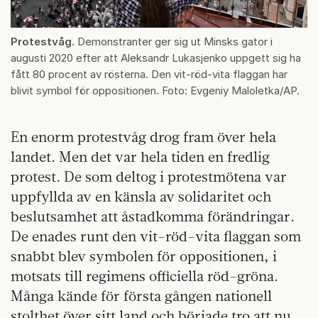
Protestvåg.
Demonstranter ger sig ut Minsks gator i
augusti 2020 efter att Aleksandr Lukasjenko uppgett sig ha
fått 80 procent av rösterna. Den vit-röd-vita flaggan har
blivit symbol för oppositionen. Foto: Evgeniy Maloletka/AP.
En enorm protestvåg drog fram över hela
landet. Men det var hela tiden en fredlig
protest. De som deltog i protestmötena var
uppfyllda av en känsla av solidaritet och
beslutsamhet att åstadkomma förändringar.
De enades runt den vit-röd-vita flaggan som
snabbt blev symbolen för oppositionen, i
motsats till regimens officiella röd-gröna.
Många kände för första gången nationell
stolthet över sitt land och började tro att nu