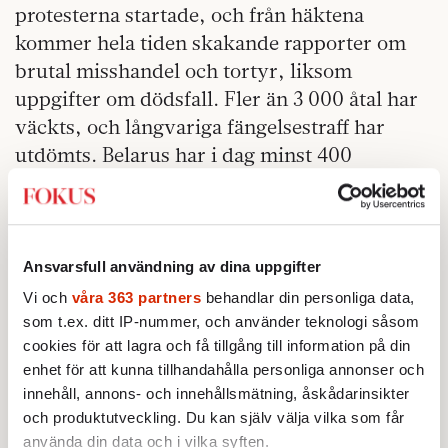
protesterna startade, och från häktena
kommer hela tiden skakande rapporter om
brutal misshandel och tortyr, liksom
uppgifter om dödsfall. Fler än 3 000 åtal har
väckts, och långvariga fängelsestraff har
utdömts. Belarus har i dag minst 400
politiska fångar. Från sjukhus,
kulturvärlden, skolorna, universiteten, till
och med från polisen och säkerhetstjänsten
rapporteras människor ha blivit av med
Ansvarsfull användning av dina uppgifter
jobbet därför att de bedömts vara illojala.
Vi och
våra 363 partners
behandlar din personliga data,
Många kända namn inom oppositionen har
som t.ex. ditt IP-nummer, och använder teknologi såsom
cookies för att lagra och få tillgång till information på din
valt att gå i exil i grannländer som Litauen
enhet för att kunna tillhandahålla personliga annonser och
och Polen. Oberoende digitala medier har
innehåll, annons- och innehållsmätning, åskådarinsikter
stängts ner. Nu senast slog regimen till mot
och produktutveckling. Du kan själv välja vilka som får
Tut.by, en nyhets- och medieportal som var
använda din data och i vilka syften.