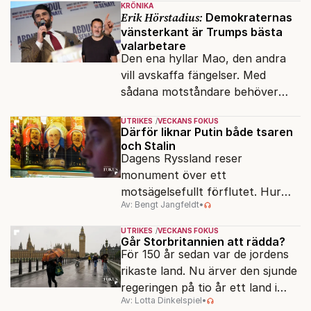
KRÖNIKA
Erik Hörstadius:
Demokraternas
vänsterkant är Trumps bästa
valarbetare
Den ena hyllar Mao, den andra
vill avskaffa fängelser. Med
sådana motståndare behöver
presidenten knappt några
UTRIKES
VECKANS FOKUS
vänner.
Därför liknar Putin både tsaren
och Stalin
Dagens Ryssland reser
monument över ett
motsägelsefullt förflutet. Hur
Av: Bengt Jangfeldt
•
kunde två revolutioner förändra
hela samhället – utan att rubba
UTRIKES
VECKANS FOKUS
den ryska statsidén?
Går Storbritannien att rädda?
För 150 år sedan var de jordens
rikaste land. Nu ärver den sjunde
regeringen på tio år ett land i
Av: Lotta Dinkelspiel
•
politiskt och ekonomiskt kaos.