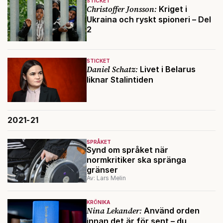
STICKET
Christoffer Jonsson:
Kriget i
Ukraina och ryskt spioneri – Del
2
STICKET
Daniel Schatz:
Livet i Belarus
liknar Stalintiden
2021-21
SPRÅKET
Synd om språket när
normkritiker ska spränga
gränser
Av: Lars Melin
KRÖNIKA
Nina Lekander:
Använd orden
innan det är för sent – du