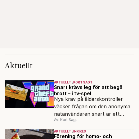
Aktuellt
AKTUELLT
KORT SAGT
Snart krävs leg för att begå
brott – i tv-spel
Nya krav på ålderskontroller
väcker frågan om den anonyma
nätanvändaren snart är ett
Av: Kort Sagt
minne blott.
AKTUELLT
INRIKES
Förening för homo- och