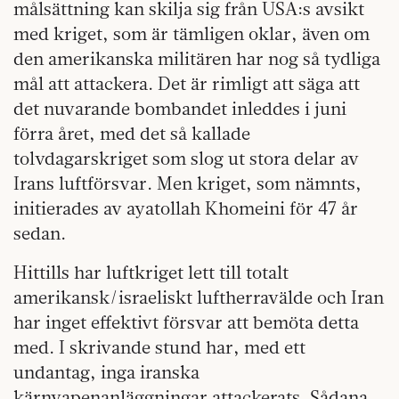
målsättning kan skilja sig från USA:s avsikt
med kriget, som är tämligen oklar, även om
den amerikanska militären har nog så tydliga
mål att attackera. Det är rimligt att säga att
det nuvarande bombandet inleddes i juni
förra året, med det så kallade
tolvdagarskriget som slog ut stora delar av
Irans luftförsvar. Men kriget, som nämnts,
initierades av ayatollah Khomeini för 47 år
sedan.
Hittills har luftkriget lett till totalt
amerikansk/israeliskt luftherravälde och Iran
har inget effektivt försvar att bemöta detta
med. I skrivande stund har, med ett
undantag, inga iranska
kärnvapenanläggningar attackerats. Sådana