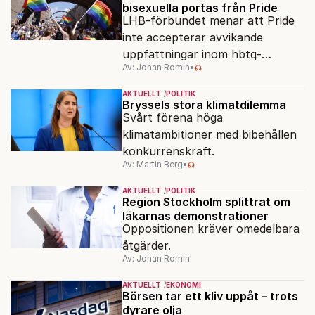
bisexuella portas från Pride
LHB-förbundet menar att Pride
inte accepterar avvikande
uppfattningar inom hbtq-
Av: Johan Romin
•
rörelsen. "Vi har inga problem
med transpersoner", säger
AKTUELLT
POLITIK
ordföranden Linn Saarinen.
Bryssels stora klimatdilemma
Svårt förena höga
klimatambitioner med bibehållen
konkurrenskraft.
Av: Martin Berg
•
AKTUELLT
POLITIK
Region Stockholm splittrat om
läkarnas demonstrationer
Oppositionen kräver omedelbara
åtgärder.
Av: Johan Romin
AKTUELLT
EKONOMI
Börsen tar ett kliv uppåt – trots
dyrare olja