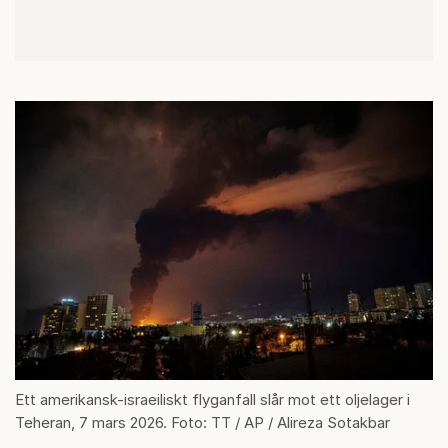
Ett amerikansk-israeiliskt flyganfall slår mot ett oljelager i
Teheran, 7 mars 2026. Foto: TT / AP / Alireza Sotakbar