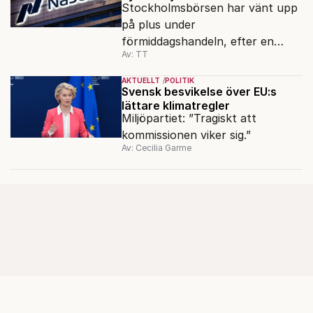
Stockholmsbörsen har vänt upp
på plus under
förmiddagshandeln, efter en
Av: TT
inledning nedåt – trots ett högre
oljepris och AI-oro.
AKTUELLT
POLITIK
Svensk besvikelse över EU:s
lättare klimatregler
Miljöpartiet: ”Tragiskt att
kommissionen viker sig.”
Av: Cecilia Garme