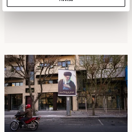
annons- och analysföretag som vi samarbetar med.
Dessa kan i sin tur kombinera informationen med annan
information som du har tillhandahållit eller som de har
samlat in när du har använt deras tjänster.
Om du vill läsa mer om hur vi hanterar personuppgifter
kan du göra det
här
.