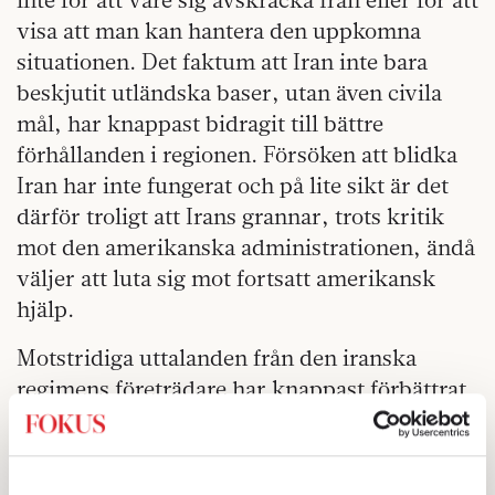
visa att man kan hantera den uppkomna
situationen. Det faktum att Iran inte bara
beskjutit utländska baser, utan även civila
mål, har knappast bidragit till bättre
förhållanden i regionen. Försöken att blidka
Iran har inte fungerat och på lite sikt är det
därför troligt att Irans grannar, trots kritik
mot den amerikanska administrationen, ändå
väljer att luta sig mot fortsatt amerikansk
hjälp.
Motstridiga uttalanden från den iranska
regimens företrädare har knappast förbättrat
situationen. Tydligast kanske illustrerat när
president Pezeshkians bad gulfländerna om
ursäkt för attackerna och sade att order hade