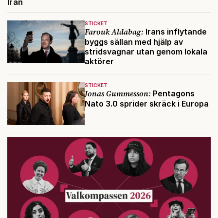
Iran
STICKET
Farouk Aldabag:
Irans inflytande
byggs sällan med hjälp av
stridsvagnar utan genom lokala
aktörer
STICKET
Jonas Gummesson:
Pentagons
Nato 3.0 sprider skräck i Europa