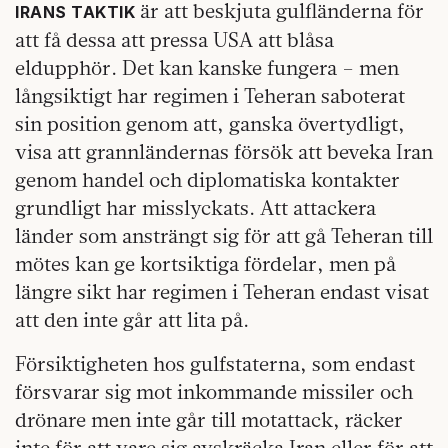
är att beskjuta gulfländerna för
IRANS TAKTIK
att få dessa att pressa USA att blåsa
eldupphör. Det kan kanske fungera – men
långsiktigt har regimen i Teheran saboterat
sin position genom att, ganska övertydligt,
visa att grannländernas försök att beveka Iran
genom handel och diplomatiska kontakter
grundligt har misslyckats. Att attackera
länder som ansträngt sig för att gå Teheran till
mötes kan ge kortsiktiga fördelar, men på
längre sikt har regimen i Teheran endast visat
att den inte går att lita på.
Försiktigheten hos gulfstaterna, som endast
försvarar sig mot inkommande missiler och
drönare men inte går till motattack, räcker
inte för att vare sig avskräcka Iran eller för att