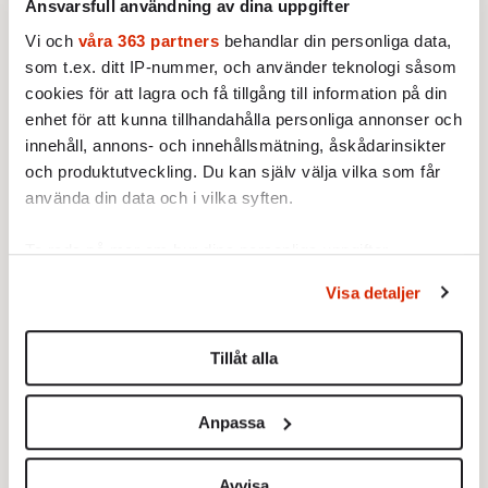
Ansvarsfull användning av dina uppgifter
utgått att de skulle upphöra, men därefter
Vi och
våra 363 partners
behandlar din personliga data,
fortsatte missil- och drönaranfallen medan
som t.ex. ditt IP-nummer, och använder teknologi såsom
andra regimföreträdare kritiserade
cookies för att lagra och få tillgång till information på din
presidenten och krävde hans avgång. Ett
enhet för att kunna tillhandahålla personliga annonser och
tydligt bevis för att makten i Iran inte ligger
innehåll, annons- och innehållsmätning, åskådarinsikter
hos presidenten, utan hos Revolutionsgardet
och produktutveckling. Du kan själv välja vilka som får
och den hårdföra kretsen kring den nya
använda din data och i vilka syften.
Högste Ledaren Mojtaba Khamenei. Även
Ta reda på mer om hur dina personliga uppgifter
runt honom finns för övrigt oklarheter.
behandlas och ställ in dina preferenser i
detaljsektionen
.
Visa detaljer
Du kan ändra eller dra tillbaka ditt samtycke när som
helst från cookie-förklaringen.
Tillåt alla
Vi använder enhetsidentifierare för att anpassa innehållet
och annonserna till användarna, tillhandahålla funktioner
Anpassa
för sociala medier och analysera vår trafik. Vi
vidarebefordrar även sådana identifierare och annan
information från din enhet till de sociala medier och
Avvisa