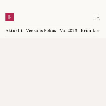
Aktuellt
Veckans Fokus
Val 2026
Krönikor
K