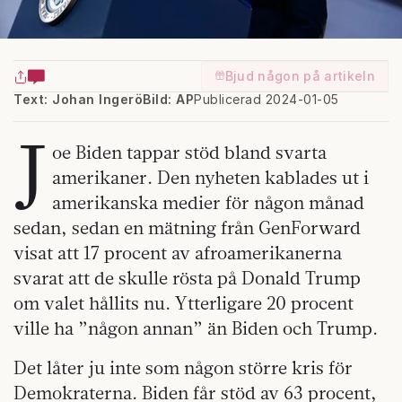
Bjud någon på artikeln
Text: Johan Ingerö
Bild: AP
Publicerad 2024-01-05
J
oe Biden tappar stöd bland svarta
amerikaner. Den nyheten kablades ut i
amerikanska medier för någon månad
sedan, sedan en mätning från GenForward
visat att 17 procent av afroamerikanerna
svarat att de skulle rösta på Donald Trump
om valet hållits nu. Ytterligare 20 procent
ville ha ”någon annan” än Biden och Trump.
Det låter ju inte som någon större kris för
Demokraterna. Biden får stöd av 63 procent,