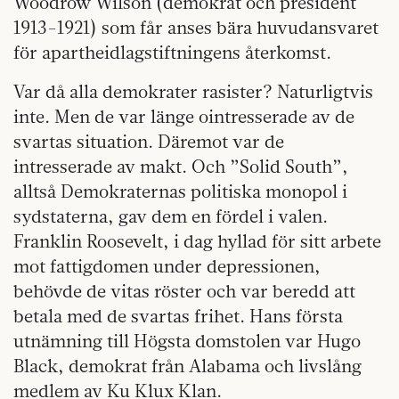
Woodrow Wilson (demokrat och president
1913-1921) som får anses bära huvudansvaret
för apartheidlagstiftningens återkomst.
Var då alla demokrater rasister? Naturligtvis
inte. Men de var länge ointresserade av de
svartas situation. Däremot var de
intresserade av makt. Och ”Solid South”,
alltså Demokraternas politiska monopol i
sydstaterna, gav dem en fördel i valen.
Franklin Roosevelt, i dag hyllad för sitt arbete
mot fattigdomen under depressionen,
behövde de vitas röster och var beredd att
betala med de svartas frihet. Hans första
utnämning till Högsta domstolen var Hugo
Black, demokrat från Alabama och livslång
medlem av Ku Klux Klan.