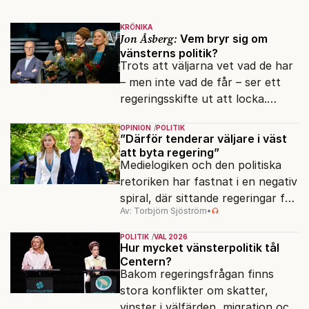
KRÖNIKA
Jon Åsberg:
Vem bryr sig om
vänsterns politik?
Trots att väljarna vet vad de har
– men inte vad de får – ser ett
regeringsskifte ut att locka.
Varför?
OPINION
POLITIK
”Därför tenderar väljare i väst
att byta regering”
Medielogiken och den politiska
retoriken har fastnat i en negativ
spiral, där sittande regeringar får
Av: Torbjörn Sjöström
•
klä skott för sådant som går
dåligt.
POLITIK
VAL 2026
Hur mycket vänsterpolitik tål
Centern?
Bakom regeringsfrågan finns
stora konflikter om skatter,
vinster i välfärden, migration och