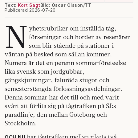
Text:
Kort Sagt
Bild: Oscar Olsson/TT
Publicerad 2026-07-20
N
yhetsrubriker om inställda tåg,
förseningar och horder av resenärer
som blir stående på stationer i
väntan på besked som sällan kommer.
Numera är det en perenn sommarföreteelse
lika svensk som jordgubbar,
gängskjutningar, faluröda stugor och
semesterstängda förlossningsavdelningar.
Denna sommar har det till och med varit
svårt att förlita sig på tågtrafiken på SJ:s
paradlinje, den mellan Göteborg och
Stockholm.
har tågtrafiken mellan rikets två
OCH NU