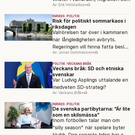
Av: Erik Hörstadius
•
energi. Avståndet mellan C och
de rödgröna partierna är
INRIKES
POLITIK
fortfarande stort.
Risk för politiskt sommarkaos i
riksdagen
Valrörelsen tar över i kammaren
när långledigheten avbryts.
Regeringen vill hinna fatta beslut
Av: Jonas Gummesson
•
före valet – men oppositionen
ser sin chans att pressa
POLITIK
VECKANS BRÅK
Tidösidan.
Veckans bråk: SD och etniska
svenskar
Var Ludvig Asplings uttalande en
medveten SD-strategi?
Av: Veckans Bråk
•
INRIKES
POLITIK
De svenska partibytarna: ”Är lite
som en skilsmässa”
Inom fotbollen talar man om
"silly season" när spelare byter
klubb. Den senaste tiden har en