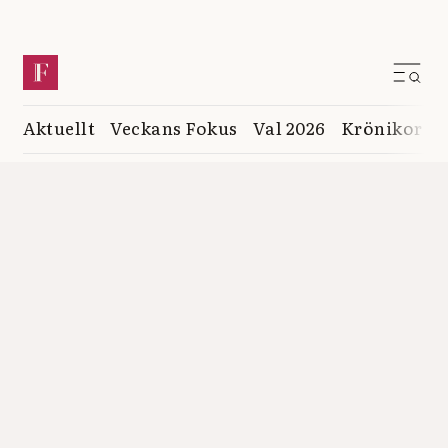
Aktuellt
Veckans Fokus
Val 2026
Krönikor
K