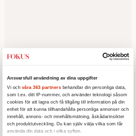
I takt med att det blev omöjligt att försvara de
Ansvarsfull användning av dina uppgifter
gamla raslagarna blev Republikanernas
Vi och
våra 363 partners
behandlar din personliga data,
motstånd mot centralmakten i Washington ett
som t.ex. ditt IP-nummer, och använder teknologi såsom
slags surrogat för många av söderns vita
cookies för att lagra och få tillgång till information på din
väljare. Det kom till uttryck i en mängd
enhet för att kunna tillhandahålla personliga annonser och
symbolstarka frågor som bussning av elever,
innehåll, annons- och innehållsmätning, åskådarinsikter
aborträtten som befästes av Högsta
och produktutveckling. Du kan själv välja vilka som får
använda din data och i vilka syften.
domstolen 1973, samt förbud mot skolbön.