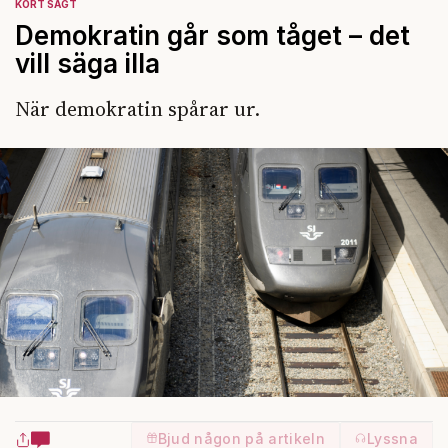
KORT SAGT
Demokratin går som tåget – det
vill säga illa
När demokratin spårar ur.
Bjud någon på artikeln
Lyssna