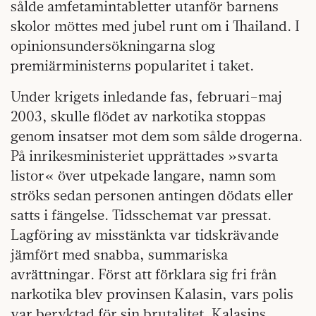
sålde amfetamintabletter utanför barnens
skolor möttes med jubel runt om i Thailand. I
opinionsundersökningarna slog
premiärministerns popularitet i taket.
Under krigets inledande fas,
februari–maj
2003, skulle flödet av narkotika stoppas
genom insatser mot dem som sålde drogerna.
På inrikesministeriet upprättades »svarta
listor« över utpekade langare, namn som
ströks sedan personen antingen dödats eller
satts i fängelse. Tidsschemat var pressat.
Lagföring av misstänkta var tidskrävande
jämfört med snabba, summariska
avrättningar. Först att förklara sig fri från
narkotika blev provinsen Kalasin, vars polis
var beryktad för sin brutalitet. Kalasins