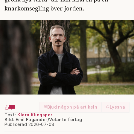
knarkomsegling över jorden.
Bjud någon på artikeln
Lyssna
Text:
Klara Klingspor
Bild: Emil Fagander/Volante förlag
Publicerad 2026-07-08