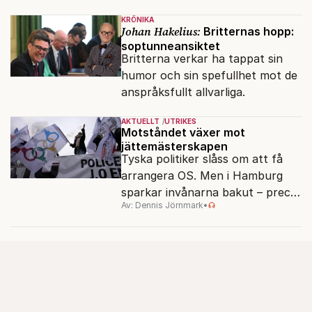
KRÖNIKA
Johan Hakelius:
Britternas hopp:
soptunneansiktet
Britterna verkar ha tappat sin
humor och sin spefullhet mot de
anspråksfullt allvarliga.
AKTUELLT
UTRIKES
Motståndet växer mot
jättemästerskapen
Tyska politiker slåss om att få
arrangera OS. Men i Hamburg
sparkar invånarna bakut – precis
Av: Dennis Jörnmark
•
som de gjort tidigare i Paris,
Vancouver och Los Angeles.