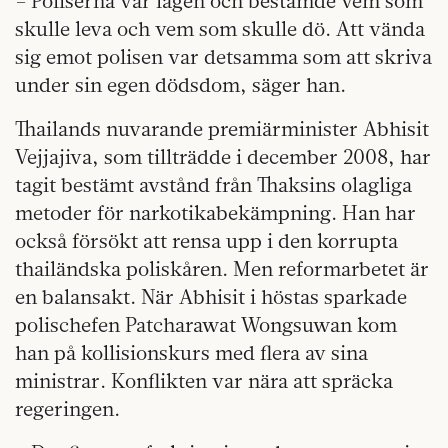
– Poliserna var lagen och bestämde vem som
skulle leva och vem som skulle dö. Att vända
sig emot polisen var detsamma som att skriva
under sin egen dödsdom, säger han.
Thailands nuvarande premiärminister Abhisit
Vejjajiva,
som tillträdde i december 2008, har
tagit bestämt avstånd från Thaksins olagliga
metoder för narkotika­bekämpning. Han har
också försökt att rensa upp i den korrupta
thailändska poliskåren. Men reformarbetet är
en balansakt. När Abhisit i höstas sparkade
polischefen Patcharawat Wongsuwan kom
han på kollisionskurs med flera av sina
ministrar. Konflikten var nära att spräcka
regeringen.