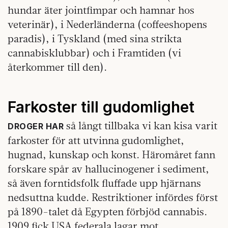
hundar äter jointfimpar och hamnar hos
veterinär), i Nederländerna (coffeeshopens
paradis), i Tyskland (med sina strikta
cannabisklubbar) och i Framtiden (vi
återkommer till den).
Farkoster till gudomlighet
så långt tillbaka vi kan kisa varit
DROGER HAR
farkoster för att utvinna gudomlighet,
hugnad, kunskap och konst. Häromåret fann
forskare spår av hallucinogener i sediment,
så även forntidsfolk fluffade upp hjärnans
nedsuttna kudde. Restriktioner infördes först
på 1890-talet då Egypten förbjöd cannabis.
1909 fick USA federala lagar mot