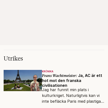
Utrikes
KRÖNIKA
Frans Wachtmeister:
Ja, AC är ett
hot mot den franska
civilisationen
Jag har funnit min plats i
kulturkriget. Naturligtvis kan vi
inte befläcka Paris med plastiga
klossar från Panasonic.