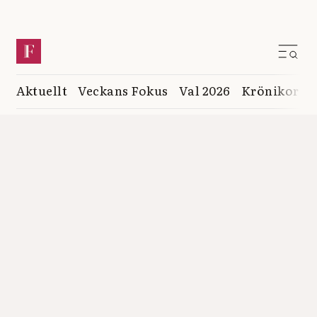
Aktuellt
Veckans Fokus
Val 2026
Krönikor
K