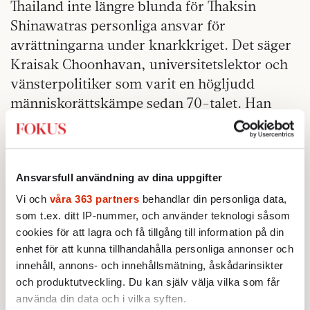
Thailand inte längre blunda för Thaksin
Shinawatras personliga ansvar för
avrättningarna under knarkkriget. Det säger
Kraisak Choonhavan, universitetslektor och
vänsterpolitiker som varit en högljudd
människorättskämpe sedan 70-talet. Han
ingick i en parlamentarisk kommitté som
utredde knarkkriget. 2008 utsågs Kraisak
Choonhavan till vice ordförande i
Ansvarsfull användning av dina uppgifter
regeringspartiet Demokraterna.
Vi och
våra 363 partners
behandlar din personliga data,
– Kampanjen innebar uppenbara och
som t.ex. ditt IP-nummer, och använder teknologi såsom
upprepade brott mot de mänskliga rättig­
cookies för att lagra och få tillgång till information på din
heterna. Det finns starka bevis för att
enhet för att kunna tillhandahålla personliga annonser och
innehåll, annons- och innehållsmätning, åskådarinsikter
dödsskjutningarna godkändes uppifrån, till
och produktutveckling. Du kan själv välja vilka som får
exempel i brev från inrikesministeriet till
använda din data och i vilka syften.
landets guvernörer om att misstänkta