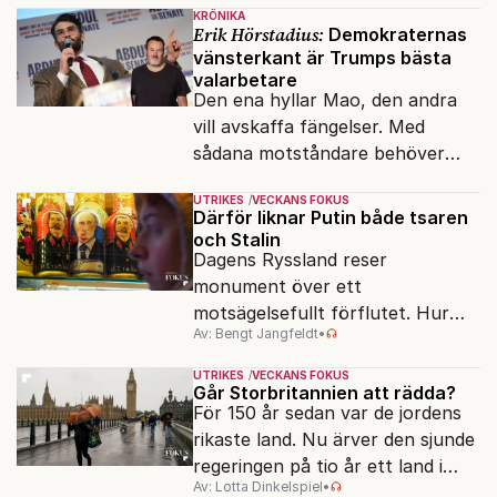
KRÖNIKA
Erik Hörstadius:
Demokraternas
vänsterkant är Trumps bästa
valarbetare
Den ena hyllar Mao, den andra
vill avskaffa fängelser. Med
sådana motståndare behöver
presidenten knappt några
UTRIKES
VECKANS FOKUS
vänner.
Därför liknar Putin både tsaren
och Stalin
Dagens Ryssland reser
monument över ett
motsägelsefullt förflutet. Hur
Av: Bengt Jangfeldt
•
kunde två revolutioner förändra
hela samhället – utan att rubba
UTRIKES
VECKANS FOKUS
den ryska statsidén?
Går Storbritannien att rädda?
För 150 år sedan var de jordens
rikaste land. Nu ärver den sjunde
regeringen på tio år ett land i
Av: Lotta Dinkelspiel
•
politiskt och ekonomiskt kaos.