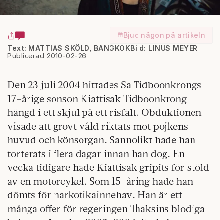
Bjud någon på artikeln
Text: MATTIAS SKÖLD, BANGKOK
Bild: LINUS MEYER
Publicerad 2010-02-26
Den 23 juli 2004 hittades Sa Tidboonkrongs
17-årige sonson Kiat­tisak Tidboonkrong
hängd i ett skjul på ett risfält. Obduktionen
visade att grovt våld riktats mot pojkens
huvud och könsorgan. Sannolikt hade han
torterats i flera dagar innan han dog. En
vecka tidigare hade Kiattisak gripits för stöld
av en motorcykel. Som 15-åring hade han
dömts för narkotikainnehav. Han är ett
många offer för regeringen Thaksins blodiga