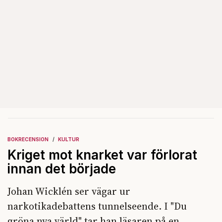
BOKRECENSION
KULTUR
Kriget mot knarket var förlorat
innan det började
Johan Wicklén ser vägar ur
narkotikadebattens tunnelseende. I "Du
gröna nya värld" tar han läsaren på en