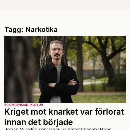
Tagg: Narkotika
BOKRECENSION
KULTUR
Kriget mot knarket var förlorat
innan det började
Johan Wicklén ser vägar ur narkotikadebattens