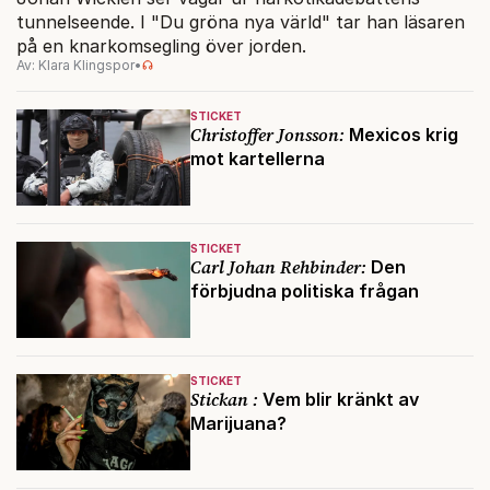
tunnelseende. I "Du gröna nya värld" tar han läsaren
på en knarkomsegling över jorden.
Av: Klara Klingspor
•
STICKET
Christoffer Jonsson:
Mexicos krig
mot kartellerna
STICKET
Carl Johan Rehbinder:
Den
förbjudna politiska frågan
STICKET
Stickan :
Vem blir kränkt av
Marijuana?