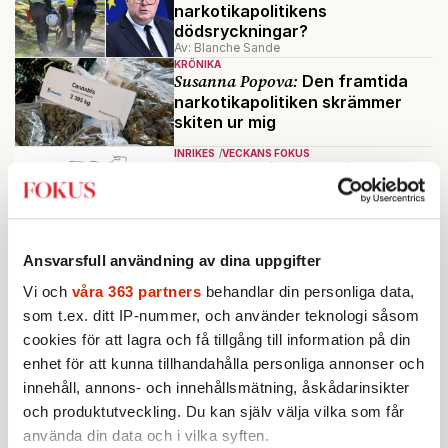
narkotikapolitikens
dödsryckningar?
Av: Blanche Sande
KRÖNIKA
Susanna Popova:
Den framtida
narkotikapolitiken skrämmer
skiten ur mig
INRIKES
VECKANS FOKUS
Samhällets farliga smitta
Av: Anders Sundelin
AKTUELLT
COVID-19
Professor i matematik: Halva
Ansvarsfull användning av dina uppgifter
befolkningen kan vara smittad
Vi och
våra 363 partners
behandlar din personliga data,
om en månad
Av: Ulrika Fjällborg
som t.ex. ditt IP-nummer, och använder teknologi såsom
cookies för att lagra och få tillgång till information på din
Ladda fler
enhet för att kunna tillhandahålla personliga annonser och
innehåll, annons- och innehållsmätning, åskådarinsikter
Mest lästa
och produktutveckling. Du kan själv välja vilka som får
använda din data och i vilka syften.