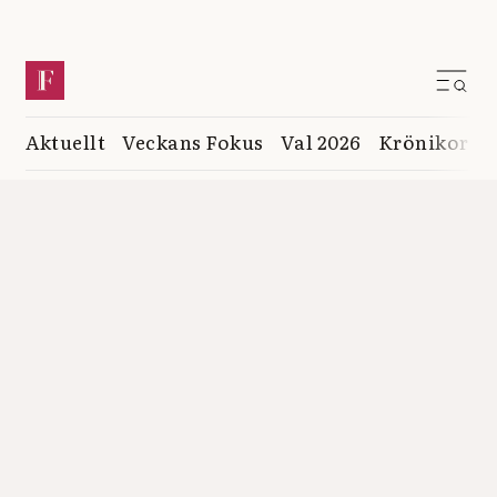
Aktuellt
Veckans Fokus
Val 2026
Krönikor
K