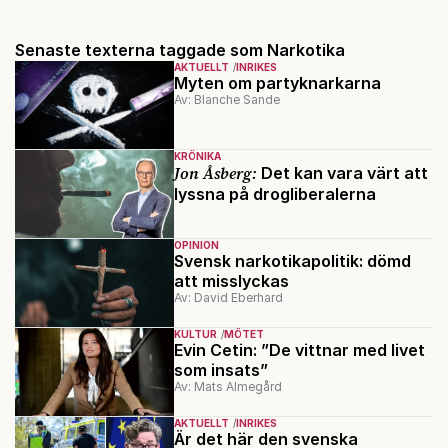
Senaste texterna taggade som Narkotika
AKTUELLT
INRIKES
Myten om partyknarkarna
Av: Blanche Sande
KRÖNIKA
Jon Åsberg:
Det kan vara värt att
lyssna på drogliberalerna
OPINION
Svensk narkotikapolitik: dömd
att misslyckas
Av: David Eberhard
KULTUR
MÖTET
Evin Cetin: ”De vittnar med livet
som insats”
Av: Mats Almegård
AKTUELLT
INRIKES
Är det här den svenska