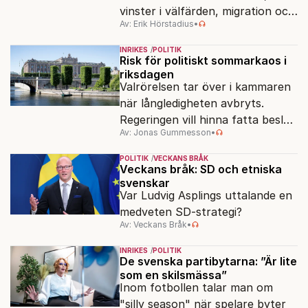
vinster i välfärden, migration och
Av: Erik Hörstadius
•
energi. Avståndet mellan C och
de rödgröna partierna är
INRIKES
POLITIK
fortfarande stort.
Risk för politiskt sommarkaos i
riksdagen
Valrörelsen tar över i kammaren
när långledigheten avbryts.
Regeringen vill hinna fatta beslut
Av: Jonas Gummesson
•
före valet – men oppositionen
ser sin chans att pressa
POLITIK
VECKANS BRÅK
Tidösidan.
Veckans bråk: SD och etniska
svenskar
Var Ludvig Asplings uttalande en
medveten SD-strategi?
Av: Veckans Bråk
•
INRIKES
POLITIK
De svenska partibytarna: ”Är lite
som en skilsmässa”
Inom fotbollen talar man om
"silly season" när spelare byter