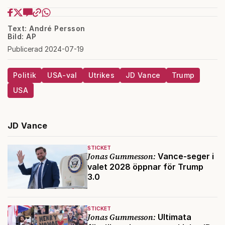
Text: André Persson
Bild: AP
Publicerad 2024-07-19
Politik
USA-val
Utrikes
JD Vance
Trump
USA
JD Vance
STICKET
Jonas Gummesson:
Vance-seger i
valet 2028 öppnar för Trump
3.0
STICKET
Jonas Gummesson:
Ultimata