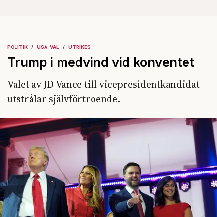
POLITIK
USA-VAL
UTRIKES
Trump i medvind vid konventet
Valet av JD Vance till vicepresidentkandidat
utstrålar självförtroende.