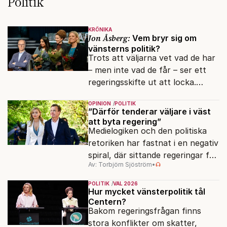
Politik
KRÖNIKA
Jon Åsberg:
Vem bryr sig om
vänsterns politik?
Trots att väljarna vet vad de har
– men inte vad de får – ser ett
regeringsskifte ut att locka.
Varför?
OPINION
POLITIK
”Därför tenderar väljare i väst
att byta regering”
Medielogiken och den politiska
retoriken har fastnat i en negativ
spiral, där sittande regeringar får
Av: Torbjörn Sjöström
•
klä skott för sådant som går
dåligt.
POLITIK
VAL 2026
Hur mycket vänsterpolitik tål
Centern?
Bakom regeringsfrågan finns
stora konflikter om skatter,