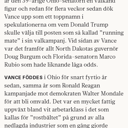
är den 39-årige Ohio-senatorn en välkänd
figur och redan för flera veckor sedan dök
Vance upp som ett toppnamn i
spekulationerna om vem Donald Trump
skulle välja till posten som så kallad ”running
mate” i sin valkampanj. Vid sidan av Vance
var det framför allt North Dakotas guvernör
Doug Burgum och Florida-senatorn Marco
Rubio som hade liknande låga odds.
i Ohio för snart fyrtio år
VANCE FÖDDES
sedan, samma år som Ronald Reagan
kampanjade mot demokraten Walter Mondale
för att bli omvald. Det var en mycket fattig
uppväxt bland vit arbetarklass i det som
kallas för ”rostbältet” på grund av alla
nedlagda industrier som en gång gjorde