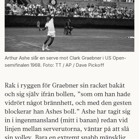
Arthur Ashe slår en serve mot Clark Graebner i US Open-
semifinalen 1968. Foto: TT / AP / Dave Pickoff
Rak i ryggen för Graebner sin racket bakåt
och sig själv ifrån bollen, ”som om han hade
vidrört något brännhett, och med den gesten
blockerar han Ashes boll.” Ashe har tagit sig
in i ingenmansland (mitt i banan) redan vid
linjen mellan serverutorna, väntar på att slå
sin volley. Bara en extremt snabb mänsklig