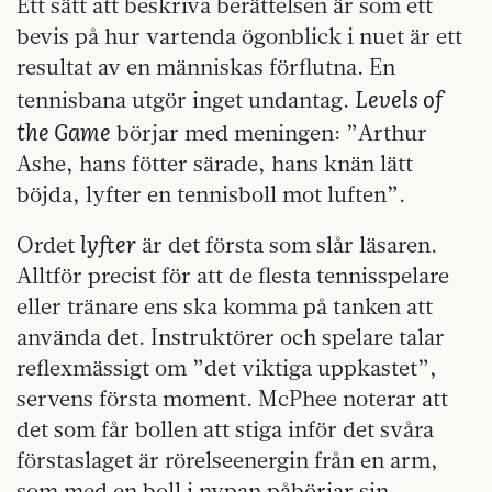
Ett sätt att beskriva berättelsen är som ett
bevis på hur vartenda ögonblick i nuet är ett
resultat av en människas förflutna. En
Levels of
tennisbana utgör inget undantag.
the Game
börjar med meningen: ”Arthur
Ashe, hans fötter särade, hans knän lätt
böjda, lyfter en tennisboll mot luften”.
lyfter
Ordet
är det första som slår läsaren.
Alltför precist för att de flesta tennisspelare
eller tränare ens ska komma på tanken att
använda det. Instruktörer och spelare talar
reflexmässigt om ”det viktiga uppkastet”,
servens första moment. McPhee noterar att
det som får bollen att stiga inför det svåra
förstaslaget är rörelseenergin från en arm,
som med en boll i nypan påbörjar sin