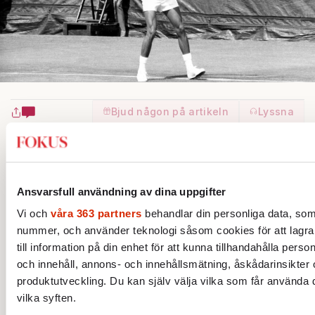
Bjud någon på artikeln
Lyssna
Text:
Mats Holm
Bild: TT / AP
Publicerad 2026-07-01
B
Levels of the Game
oken heter
, är
skriven av John McPhee, som sedan
Ansvarsfull användning av dina uppgifter
1965 har varit knuten till
Vi och
våra 363 partners
behandlar din personliga data, som t
veckotidningen The New Yorker. Av en
nummer, och använder teknologi såsom cookies för att lagra o
till information på din enhet för att kunna tillhandahålla pers
semifinal i US Open sensommaren 1968, en
och innehåll, annons- och innehållsmätning, åskådarinsikter
match som i dag annars skulle vara
produktutveckling. Du kan själv välja vilka som får använda d
bortglömd, har McPhee med sin penna
vilka syften.
skapat vad som sedan den publicerades 1969