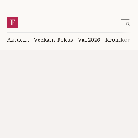
Aktuellt
Veckans Fokus
Val 2026
Krönikor
K