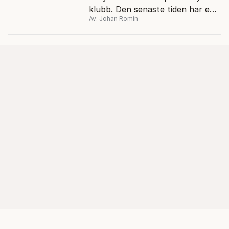
klubb. Den senaste tiden har en
Av: Johan Romin
rad svenska politiker bytt parti –
men varför, och vad skiljer
partiernas interna kulturer åt?