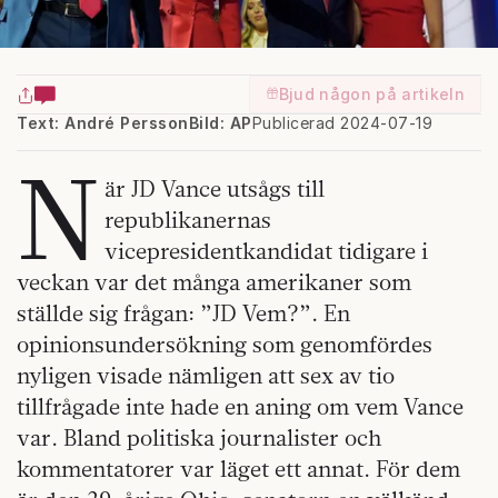
Bjud någon på artikeln
Text: André Persson
Bild: AP
Publicerad 2024-07-19
N
är JD Vance utsågs till
republikanernas
vicepresidentkandidat tidigare i
veckan var det många amerikaner som
ställde sig frågan: ”JD Vem?”. En
opinionsundersökning som genomfördes
nyligen visade nämligen att sex av tio
tillfrågade inte hade en aning om vem Vance
var. Bland politiska journalister och
kommentatorer var läget ett annat. För dem