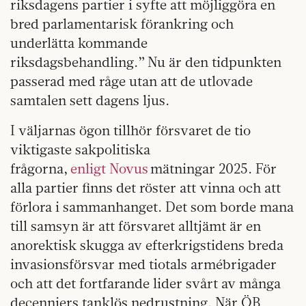
riksdagens partier i syfte att möjliggöra en
bred parlamentarisk förankring och
underlätta kommande
riksdagsbehandling.” Nu är den tidpunkten
passerad med råge utan att de utlovade
samtalen sett dagens ljus.
I väljarnas ögon tillhör försvaret de tio
viktigaste sakpolitiska
frågorna,
enligt Novus
mätningar 2025. För
alla partier finns det röster att vinna och att
förlora i sammanhanget. Det som borde mana
till samsyn är att försvaret alltjämt är en
anorektisk skugga av efterkrigstidens breda
invasionsförsvar med tiotals armébrigader
och att det fortfarande lider svårt av många
decenniers tanklös nedrustning. När ÖB