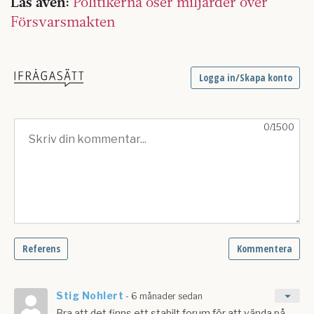
Läs även:
Politikerna öser miljarder över
Försvarsmakten