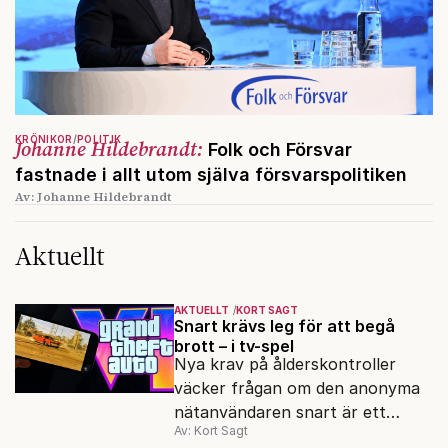
KRÖNIKOR
POLITIK
Johanne Hildebrandt:
Folk och Försvar
fastnade i allt utom själva försvarspolitiken
Av: Johanne Hildebrandt
Aktuellt
AKTUELLT
KORT SAGT
Snart krävs leg för att begå
brott – i tv-spel
Nya krav på ålderskontroller
väcker frågan om den anonyma
nätanvändaren snart är ett
Av: Kort Sagt
minne blott.