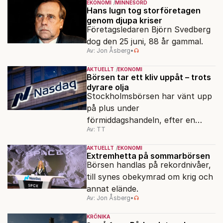
EKONOMI
MINNESORD
Hans lugn tog storföretagen
genom djupa kriser
Företagsledaren Björn Svedberg
dog den 25 juni, 88 år gammal.
Av: Jon Åsberg
•
AKTUELLT
EKONOMI
Börsen tar ett kliv uppåt – trots
dyrare olja
Stockholmsbörsen har vänt upp
på plus under
förmiddagshandeln, efter en
Av: TT
inledning nedåt – trots ett högre
oljepris och AI-oro.
AKTUELLT
EKONOMI
Extremhetta på sommarbörsen
Börsen handlas på rekordnivåer,
till synes obekymrad om krig och
annat elände.
Av: Jon Åsberg
•
KRÖNIKA