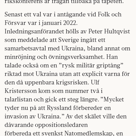
rikskonferens är frågan tillbaka på tapeten.
Senast ett val var i antågande vid Folk och
Försvar var i januari 2022.
Inledningsanförandet hölls av Peter Hultqvist
som meddelade att Sverige ingått ett
samarbetsavtal med Ukraina, bland annat om
minröjning och övningsverksamhet. Han
talade också om en ”rysk militär griptång”
riktad mot Ukraina utan att explicit varna för
den då uppenbara krigsrisken. Ulf
Kristersson kom som nummer två i
talarlistan och gick ett steg längre. ”Mycket
tyder nu på att Ryssland förbereder en
invasion av Ukraina.” Av det skälet ville den
dåvarande oppositionsledaren
förbereda ett svenkst Natomedlemskap, en