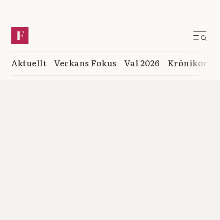
Aktuellt
Veckans Fokus
Val 2026
Krönikor
K