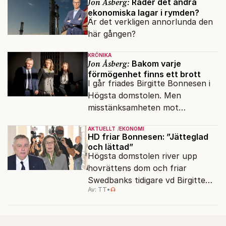
Jon Åsberg:
Råder det andra
ekonomiska lagar i rymden?
Är det verkligen annorlunda den
här gången?
KRÖNIKA
Jon Åsberg:
Bakom varje
förmögenhet finns ett brott
I går friades Birgitte Bonnesen i
Högsta domstolen. Men
misstänksamheten mot
direktörer lever vidare i medierna.
AKTUELLT
EKONOMI
HD friar Bonnesen: ”Jätteglad
och lättad”
Högsta domstolen river upp
hovrättens dom och friar
Swedbanks tidigare vd Birgitte
Av: TT
•
Bonnesen från alla
brottsmisstankar.