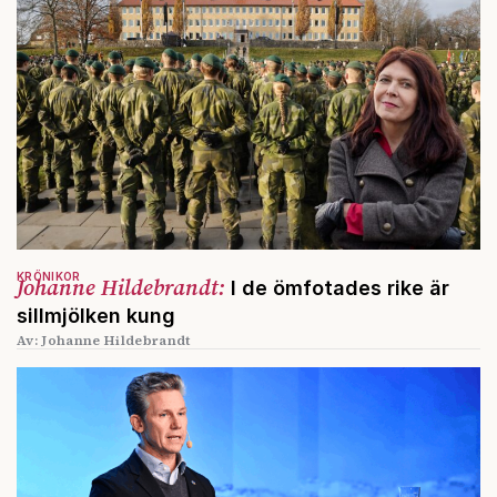
KRÖNIKOR
Johanne Hildebrandt:
I de ömfotades rike är
sillmjölken kung
Av: Johanne Hildebrandt