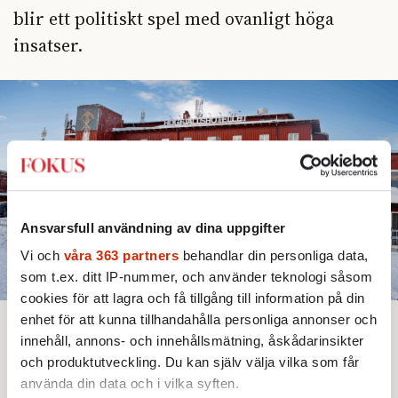
blir ett politiskt spel med ovanligt höga
insatser.
Ansvarsfull användning av dina uppgifter
Vi och
våra 363 partners
behandlar din personliga data,
som t.ex. ditt IP-nummer, och använder teknologi såsom
cookies för att lagra och få tillgång till information på din
enhet för att kunna tillhandahålla personliga annonser och
Bjud någon på artikeln
Lyssna
innehåll, annons- och innehållsmätning, åskådarinsikter
Text:
Jonas Gummesson
Bild: Pontus Lundahl / TT
och produktutveckling. Du kan själv välja vilka som får
Publicerad 2026-01-05
använda din data och i vilka syften.