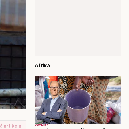
Afrika
å artikeln
KRÖNIKA