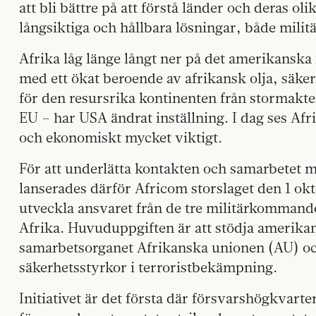
att bli bättre på att förstå länder och deras ol
långsiktiga och hållbara lösningar, både militär
Afrika låg länge långt ner på det amerikanska f
med ett ökat beroende av afrikansk olja, säker
för den resursrika kontinenten från stormakt
EU – har USA ändrat inställning. I dag ses Afr
och ekonomiskt mycket viktigt.
För att underlätta kontakten och samarbetet 
lanserades därför Africom storslaget den 1 okt
utveckla ansvaret från de tre militärkommando
Afrika. Huvuduppgiften är att stödja amerikans
samarbetsorganet Afrikanska unionen (AU) oc
säkerhetsstyrkor i terroristbekämpning.
Initiativet är det första där försvarshögkvarte