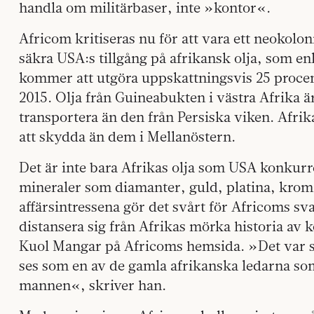
handla om militärbaser, inte »kontor«.
Africom kritiseras nu för att vara ett neokolon
säkra USA:s tillgång på afrikansk olja, som enl
kommer att utgöra uppskattningsvis 25 procen
2015. Olja från Guineabukten i västra Afrika är
transportera än den från Persiska viken. Afrika
att skydda än dem i Mellanöstern.
Det är inte bara Afrikas
olja som USA konkurre
mineraler som diamanter, guld, platina, krom
affärsintressena gör det svårt för Africoms sva
distansera sig från Afrikas mörka historia av 
Kuol Mangar på Africoms hemsida. »Det var sj
ses som en av de gamla afrikanska ledarna som 
mannen«, skriver han.