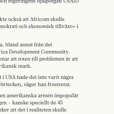
och regeringens hjälporgan USAID
te också att Africom skulle
mokrati och ekonomisk tillväxt« i
a, bland annat från det
Africa Development Community.
ar att roten till problemen är att
frikansk mark.
 i USA hade det inte varit några
förtecken, säger han frustrerat.
r den amerikanska armén impopulär
en – kanske speciellt de 45
r att det i realiteten skulle