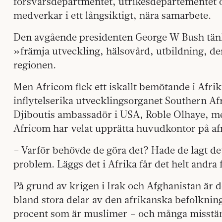
försvarsdepartmentet, utrikesdepartementet 
medverkar i ett långsiktigt, nära samarbete.
Den avgående presidenten George W Bush tänk
»främja utveckling, hälsovård, utbildning, de
regionen.
Men Africom fick
ett iskallt bemötande i Afrik
inflytelserika utvecklingsorganet Southern 
Djiboutis ambassadör i USA, Roble Olhaye, men
Africom har velat upprätta huvudkontor på a
– Varför behövde de göra det? Hade de lagt det
problem. Läggs det i Afrika får det helt andra 
På grund av krigen i Irak och Afghanistan ä
bland stora delar av den afrikanska befolkning
procent som är muslimer – och många misstänke