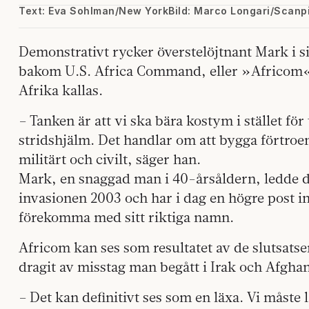
Text: Eva Sohlman/New York
Bild: Marco Longari/Scanp
Demonstrativt rycker överstelöjtnant Mark i si
bakom U.S. Africa Command, eller »Africom
Afrika kallas.
– Tanken är att vi ska bära kostym i stället för 
stridshjälm. Det handlar om att bygga förtro
militärt och civilt, säger han.
Mark, en snaggad man i 40-årsåldern, ledde de
invasionen 2003 och har i dag en högre post i
förekomma med sitt riktiga namn.
Africom kan ses som resultatet av de slutsats
dragit av misstag man begått i Irak och Afgha
– Det kan definitivt ses som en läxa. Vi måste 