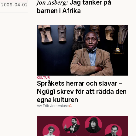
Jon Åsberg:
Jag tänker på
d 2009-04-02
barnen i Afrika
KULTUR
Språkets herrar och slavar –
Ngũgĩ skrev för att rädda den
egna kulturen
Av: Erik Jersenius
•