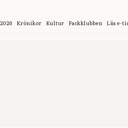
 2026
Krönikor
Kultur
Fackklubben
Läs e-t