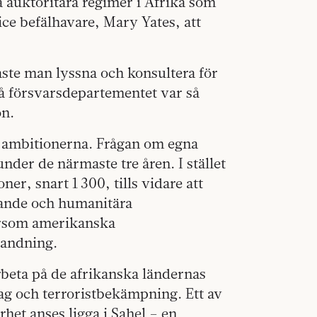
 auktoritära regimer i Afrika som
vice befälhavare, Mary Yates, att
ste man lyssna och konsultera för
på försvarsdepartementet var så
on.
r ambitionerna. Frågan om egna
 under de närmaste tre åren. I stället
r, snart 1 300, tills vidare att
mjande och humanitära
tersom amerikanska
landning.
rbeta på de afrikanska ländernas
ag och terroristbekämpning. Ett av
het anses ligga i Sahel – en