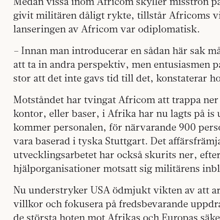
Medan vissa inom Africom skyller misstron på
givit militären dåligt rykte, tillstår Africoms 
lanseringen av Africom var odiplomatisk.
– Innan man introducerar en sådan här sak må
att ta in andra perspektiv, men entusiasmen 
stor att det inte gavs tid till det, konstaterar h
Motståndet har tvingat Africom att trappa ne
kontor, eller baser, i Afrika har nu lagts på is
kommer personalen, för närvarande 900 persone
vara baserad i tyska Stuttgart. Det affärsfrä
utvecklingsarbetet har också skurits ner, ef
hjälporganisationer motsatt sig militärens inb
Nu understryker USA
ödmjukt vikten av att a
villkor och fokusera på fredsbevarande uppdr
de största hoten mot Afrikas och Europas säker