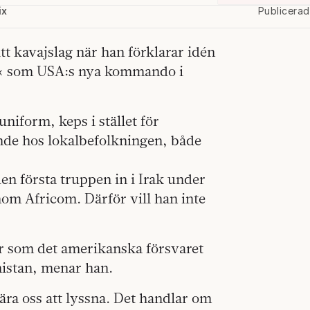
ix
Publicera
tt kavajslag när han förklarar idén
« som USA:s nya kommando i
uniform, keps i stället för
ende hos lokalbefolkningen, både
n första truppen in i Irak under
nom Africom. Därför vill han inte
er som det amerikanska försvaret
nistan, menar han.
lära oss att lyssna. Det handlar om