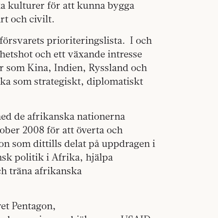
ika kulturer för att kunna bygga
t och civilt.
örsvarets prioriteringslista. I och
hetshot och ett växande intresse
er som Kina, Indien, Ryssland och
ika som strategiskt, diplomatiskt
med de afrikanska nationerna
ober 2008 för att överta och
n som dittills delat på uppdragen i
k politik i Afrika, hjälpa
h träna afrikanska
ret Pentagon,