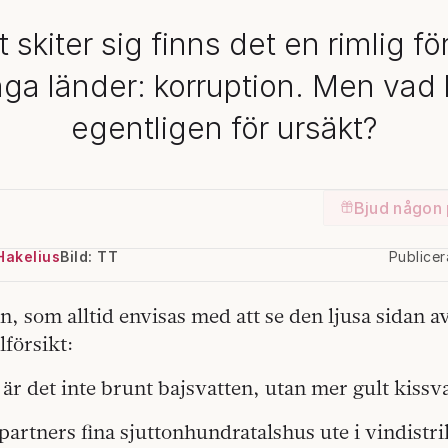
 skiter sig finns det en rimlig fö
ga länder: korruption. Men vad 
egentligen för ursäkt?
Bjud någon 
Hakelius
Bild: TT
Publice
n, som alltid envisas med att se den ljusa sidan av
llförsikt:
 är det inte brunt bajsvatten, utan mer gult kissv
artners fina sjuttonhundratalshus ute i vindistri