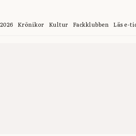
 2026
Krönikor
Kultur
Fackklubben
Läs e-t