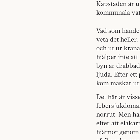
Kapstaden är ut
kommunala vat
Vad som hände v
veta det heller.
och ut ur kran
hjälper inte at
byn är drabbad
ljuda. Efter et
kom maskar ur 
Det här är viss
febersjukdomar
norrut. Men ha
efter att elakar
hjärnor genom 