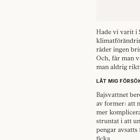
Hade vi varit i 
klimatförändrin
råder ingen bri
Och, får man vä
man aldrig rikti
LÅT MIG FÖRSÖ
Bajsvattnet ber
av former: att 
mer komplicerad
struntat i att 
pengar avsatts 
ficka.