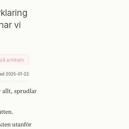
rklaring
har vi
på artikeln
rad 2025-01-22
 allt, sprudlar
atten.
kten utanför