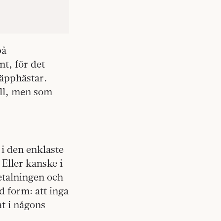
på
nt, för det
käpphästar.
ill, men som
i den enklaste
 Eller kanske i
etalningen och
d form: att inga
at i någons