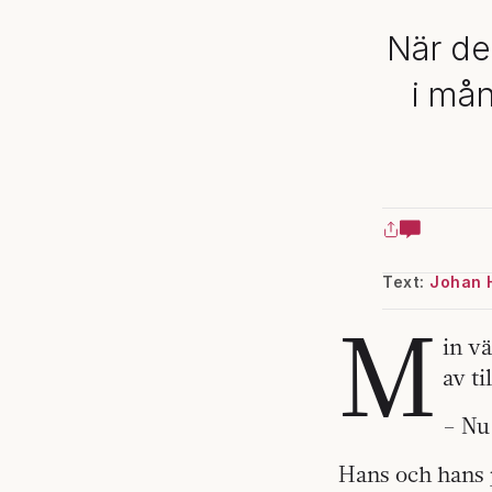
När det
i mån
Text:
Johan 
M
in vä
av ti
– Nu
Hans och hans p