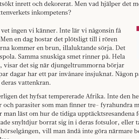
sökt inrett och dekorerat. Men vad hjälper det m
tenverkets inkompetens?
et ingen vi känner. Inte lär vi någonsin få
 Men en dag hostar det plötsligt till i rören
arna kommer en brun, illaluktande sörja. Det
t spola. Samma snuskiga smet rinner på. Hela
, visar det sig när djungeltrummorna börjar
t par dagar har ett par invånare insjuknat. Någon p
deras vattenkran.
erligen det hyfsat tempererade Afrika. Inte den h
 och parasiter som man finner tre- fyrahundra m
r man läst om hur de tidiga upptäcktsresandena f
tade snyltdjur borrat sig in i deras fotsulor, eller t
hörselgången, vill man ändå inte göra närmare 