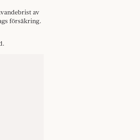
vandebrist av
lags försäkring.
d.