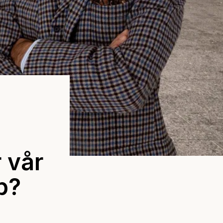
r vår
op?