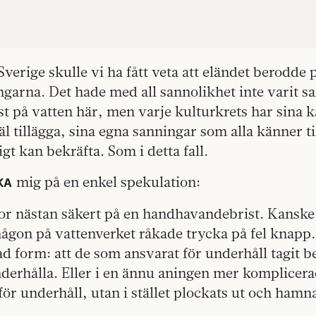
Sverige skulle vi ha fått veta att eländet berodde 
garna. Det hade med all sannolikhet inte varit sa
st på vatten här, men varje kulturkrets har sina 
l tillägga, sina egna sanningar som alla känner t
gt kan bekräfta. Som i detta fall.
mig på en enkel spekulation:
KA
or nästan säkert på en handhavandebrist. Kanske 
någon på vattenverket råkade trycka på fel knapp.
 form: att de som ansvarat för underhåll tagit b
underhålla. Eller i en ännu aningen mer komplicera
för underhåll, utan i stället plockats ut och hamn