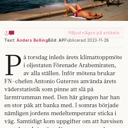
Bjud någon på artikeln
Text:
Anders Bolling
Bild: AP
Publicerad 2023-11-28
P
å torsdag inleds årets klimattoppmöte
i oljestaten Förenade Arabemiraten,
av alla ställen. Inför mötena brukar
FN-chefen Antonio Guterres använda årets
väderstatistik som pinne att slå på
larmtrumman med. Den här gången har han
en stor påk att banka med. I somras började
nämligen jordens medeltemperatur sticka i
väg. Samtidigt kom uppgifter om att havsisen