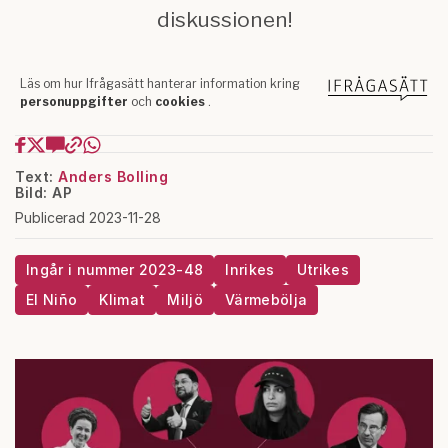
Text:
Anders Bolling
Bild: AP
Publicerad 2023-11-28
Ingår i nummer 2023-48
Inrikes
Utrikes
El Niño
Klimat
Miljö
Värmebölja