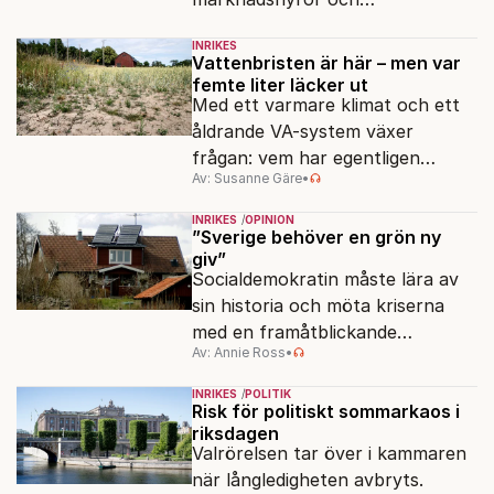
slöserikommissioner till frågor
INRIKES
om antisemitism.
Vattenbristen är här – men var
femte liter läcker ut
Med ett varmare klimat och ett
åldrande VA-system växer
frågan: vem har egentligen
Av: Susanne Gäre
•
ansvar för Sveriges
vattenresurser?
INRIKES
OPINION
”Sverige behöver en grön ny
giv”
Socialdemokratin måste lära av
sin historia och möta kriserna
med en framåtblickande
Av: Annie Ross
•
strukturpolitik för att göra
Sverige långsiktigt hållbart,
INRIKES
POLITIK
jämlikt och kriståligt.
Risk för politiskt sommarkaos i
riksdagen
Valrörelsen tar över i kammaren
när långledigheten avbryts.