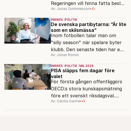
Regeringen vill hinna fatta beslut
Av: Jonas Gummesson
•
före valet – men oppositionen
ser sin chans att pressa
INRIKES
POLITIK
Tidösidan.
De svenska partibytarna: ”Är lite
som en skilsmässa”
Inom fotbollen talar man om
"silly season" när spelare byter
klubb. Den senaste tiden har en
Av: Johan Romin
rad svenska politiker bytt parti –
men varför, och vad skiljer
INRIKES
POLITIK
VAL 2026
partiernas interna kulturer åt?
PISA släpps fem dagar före
valet
För första gången offentliggörs
OECD:s stora kunskapsmätning
före ett svenskt riksdagsval.
Av: Cecilia Garme
•
Resultatet kan ge skolfrågan ny
kraft under valrörelsens sista
dagar.