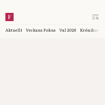
Aktuellt
Veckans Fokus
Val 2026
Krönikor
K