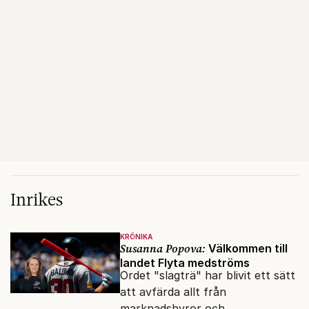
Inrikes
KRÖNIKA
Susanna Popova:
Välkommen till
landet Flyta medströms
Ordet "slagträ" har blivit ett sätt
att avfärda allt från
marknadshyror och