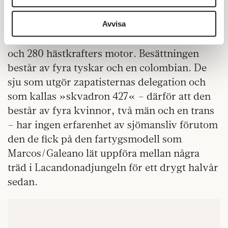
Just nu är det oklart var »Montaña« befinner
vidarebefordrar även sådana identifierare och annan
sig. Det är ett litet fartyg, bara 40 meter långt
information från din enhet till de sociala medier och
Avvisa
annons- och analysföretag som vi samarbetar med.
och 6 meter brett, med två master för segel
Dessa kan i sin tur kombinera informationen med annan
och 280 hästkrafters motor. Besättningen
information som du har tillhandahållit eller som de har
består av fyra tyskar och en colombian. De
samlat in när du har använt deras tjänster.
sju som utgör zapatisternas delegation och
Om du vill läsa mer om hur vi hanterar personuppgifter
som kallas »skvadron 427« – därför att den
kan du göra det
här
.
består av fyra kvinnor, två män och en trans
– har ingen erfarenhet av sjömansliv förutom
den de fick på den fartygsmodell som
Marcos/Galeano lät uppföra mellan några
träd i Lacandona­djungeln för ett drygt halvår
sedan.