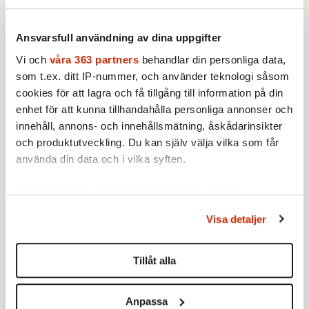
Ansvarsfull användning av dina uppgifter
Vi och
våra 363 partners
behandlar din personliga data,
som t.ex. ditt IP-nummer, och använder teknologi såsom
cookies för att lagra och få tillgång till information på din
enhet för att kunna tillhandahålla personliga annonser och
innehåll, annons- och innehållsmätning, åskådarinsikter
och produktutveckling. Du kan själv välja vilka som får
använda din data och i vilka syften.
En delegation från befrielsearmén bordar fartyget som ska
ta dem till Europa.
Ta reda på mer om hur dina personliga uppgifter
behandlas och ställ in dina preferenser i
detaljsektionen
.
Visa detaljer
Du kan ändra eller dra tillbaka ditt samtycke när som
till Vigo i
»MONTAÑA« BERÄKNAS ANLÄNDA
helst från cookie-förklaringen.
Galicien någon gång i mitten av juni. Därifrån
Tillåt alla
ska sedan zapatisterna turnera runt inte bara
Vi använder enhetsidentifierare för att anpassa innehållet
i Spanien, utan i hela Europa.
och annonserna till användarna, tillhandahålla funktioner
Anpassa
för sociala medier och analysera vår trafik. Vi