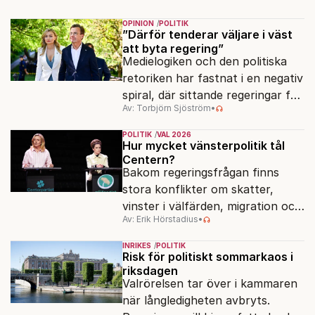
Varför?
OPINION
POLITIK
”Därför tenderar väljare i väst
att byta regering”
Medielogiken och den politiska
retoriken har fastnat i en negativ
spiral, där sittande regeringar får
Av: Torbjörn Sjöström
•
klä skott för sådant som går
dåligt.
POLITIK
VAL 2026
Hur mycket vänsterpolitik tål
Centern?
Bakom regeringsfrågan finns
stora konflikter om skatter,
vinster i välfärden, migration och
Av: Erik Hörstadius
•
energi. Avståndet mellan C och
de rödgröna partierna är
INRIKES
POLITIK
fortfarande stort.
Risk för politiskt sommarkaos i
riksdagen
Valrörelsen tar över i kammaren
när långledigheten avbryts.