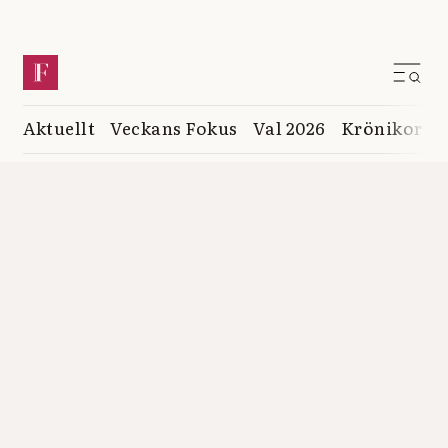
Aktuellt
Veckans Fokus
Val 2026
Krönikor
K