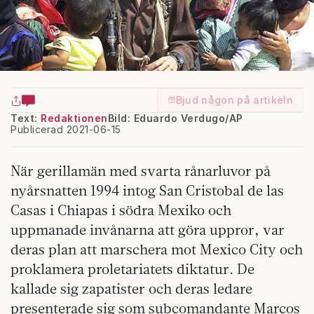
Bjud någon på artikeln
Text:
Redaktionen
Bild: Eduardo Verdugo/AP
Publicerad 2021-06-15
När gerillamän med svarta rånarluvor på
nyårsnatten 1994 intog San Cristobal de las
Casas i Chiapas i södra Mexiko och
uppmanade invånarna att göra uppror, var
deras plan att marschera mot Mexico City och
proklamera proletariatets diktatur. De
kallade sig zapatister och deras ledare
presenterade sig som subcomandante Marcos