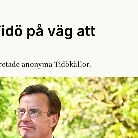
idö på väg att
pretade anonyma Tidökällor.