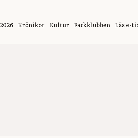
 2026
Krönikor
Kultur
Fackklubben
Läs e-t