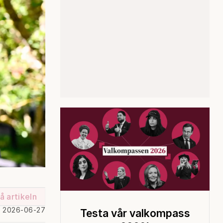
å artikeln
d 2026-06-27
Testa vår valkompass