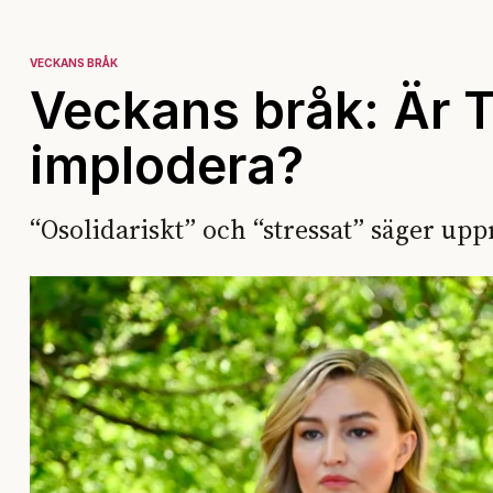
VECKANS BRÅK
Veckans bråk: Är T
implodera?
“Osolidariskt” och “stressat” säger up