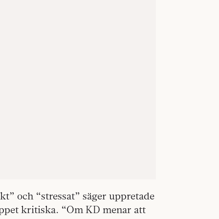
iskt” och “stressat” säger uppretade
öppet kritiska. “Om KD menar att