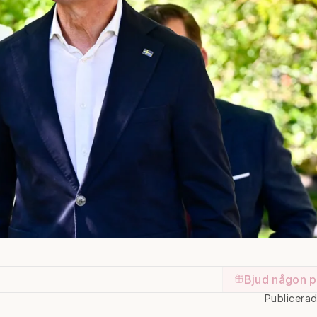
Bjud någon p
Publicera