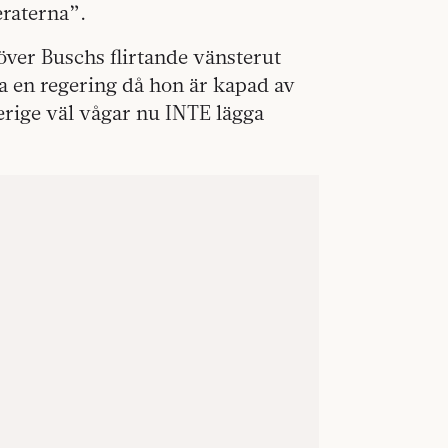
eraterna”.
över Buschs flirtande vänsterut
da en regering då hon är kapad av
verige väl vågar nu INTE lägga