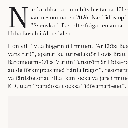
N
är krubban är tom bits hästarna. Elle
värmesommaren 2026: När Tidös opinio
”Svenska folket efterfrågar en annan 
Ebba Busch i Almedalen.
Hon vill flytta högern till mitten. “Är Ebba 
vänstrar!”, spanar kulturredaktör Lovis Bratt
Barometern-OT:s Martin Tunström är Ebba-pos
att de förknippas med hårda frågor”, resonera
välfärdsbetonat tilltal kan locka väljare i mitt
KD, utan ”paradoxalt också Tidösamarbetet”.