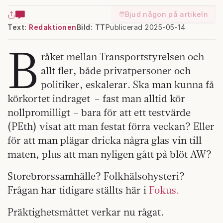
Bjud någon på artikeln
Text:
Redaktionen
Bild: TT
Publicerad 2025-05-14
B
råket mellan Transportstyrelsen och
allt fler, både privatpersoner och
politiker, eskalerar. Ska man kunna få
körkortet indraget – fast man alltid kör
nollpromilligt – bara för att ett testvärde
(PEth) visat att man festat förra veckan? Eller
för att man plägar dricka några glas vin till
maten, plus att man nyligen gått på blöt AW?
Storebrorssamhälle? Folkhälsohysteri?
Frågan har tidigare ställts här i
Fokus.
Präktighetsmåttet verkar nu rågat.