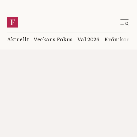
Aktuellt
Veckans Fokus
Val 2026
Krönikor
K