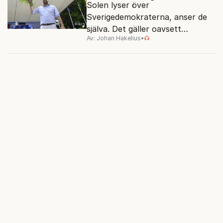
Solen lyser över
Sverigedemokraterna, anser de
själva. Det gäller oavsett
Av: Johan Hakelius
•
valutgången i höst.