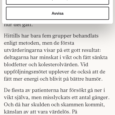
för sociala medier och analysera vår trafik. Vi
livsstilsförändringen även på hemmaplan och
vidarebefordrar även sådana identifierare och annan
i vardagen. Efter ett halvår görs en exakt
information från din enhet till de sociala medier och
Avvisa
likadan hälsoundersökning, för att följa upp
annons- och analysföretag som vi samarbetar med.
hur det gått.
Dessa kan i sin tur kombinera informationen med annan
information som du har tillhandahållit eller som de har
Hittills har bara fem grupper behandlats
samlat in när du har använt deras tjänster.
enligt metoden, men de första
Om du vill läsa mer om hur vi hanterar personuppgifter
utvärderingarna visar på ett gott resultat:
kan du göra det
här
.
deltagarna har minskat i vikt och fått sänkta
blodfetter och kolesterolvärden. Vid
uppföljningsmötet upplever de också att de
fått mer energi och blivit på bättre humör.
De flesta av patienterna har försökt gå ner i
vikt själva, men misslyckats ett antal gånger.
Och då har skulden och skammen kommit,
känslan av att vara värdelös. På