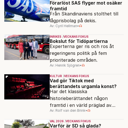
Förarlöst SAS flyger mot osäker
framtid
Från Skandinaviens stolthet till
lågprisbolag på dekis.
Av: Cyril Hellman
•
INRIKES
VECKANS FOKUS
Bokslut för Tidöpartierna
Experterna ger ris och ros åt
regeringens politik på fem
prioriterade områden.
Av: Henrik Sjögren
•
KULTUR
VECKANS FOKUS
Vad gör Tiktok med
berättandets urgamla konst?
Har det klassiska
historieberättandet någon
framtid i en värld präglad av
Av: Rolf van den Brink
•
underhållning, effektsökeri och
sekundsnabba kickar?
VAL 2026
VECKANS FOKUS
Varför är SD så glada?