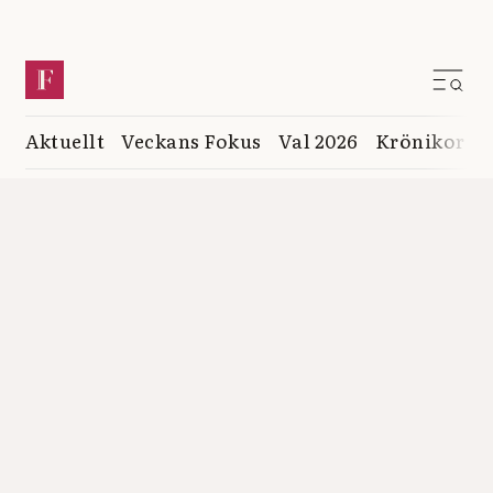
Aktuellt
Veckans Fokus
Val 2026
Krönikor
K