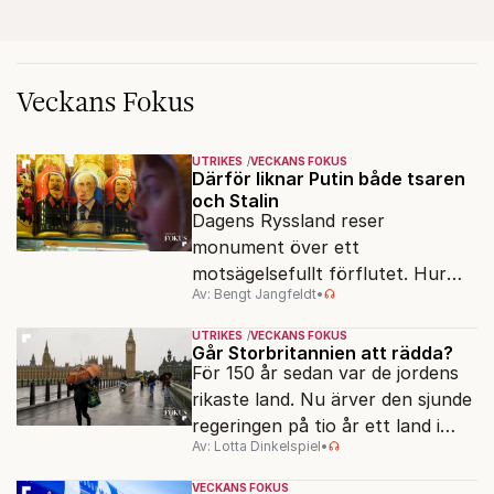
Veckans Fokus
UTRIKES
VECKANS FOKUS
Därför liknar Putin både tsaren
och Stalin
Dagens Ryssland reser
monument över ett
motsägelsefullt förflutet. Hur
Av: Bengt Jangfeldt
•
kunde två revolutioner förändra
hela samhället – utan att rubba
UTRIKES
VECKANS FOKUS
den ryska statsidén?
Går Storbritannien att rädda?
För 150 år sedan var de jordens
rikaste land. Nu ärver den sjunde
regeringen på tio år ett land i
Av: Lotta Dinkelspiel
•
politiskt och ekonomiskt kaos.
VECKANS FOKUS