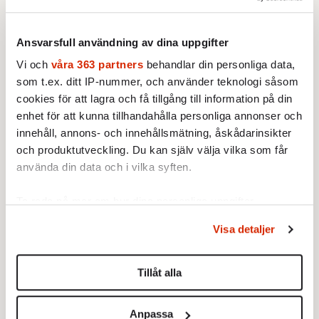
av de två halvtidsanställda sjuksköterskorna,
och som mäter allt från BMI och blodtryck till
Ansvarsfull användning av dina uppgifter
leverfunktion, kolesterolvärden och hur
Vi och
våra 363 partners
behandlar din personliga data,
sköldkörteln fungerar, får patienten
som t.ex. ditt IP-nummer, och använder teknologi såsom
läkarutlåtande över sin livssituation och
cookies för att lagra och få tillgång till information på din
hälsostatus.
enhet för att kunna tillhandahålla personliga annonser och
innehåll, annons- och innehållsmätning, åskådarinsikter
Speciellt för behandlingsmetoden på
och produktutveckling. Du kan själv välja vilka som får
livsstilsmottagningen är att den sker i grupp,
använda din data och i vilka syften.
med ett tiotal patienter i varje, som
Ta reda på mer om hur dina personliga uppgifter
tillsammans går på fem sessioner med olika
behandlas och ställ in dina preferenser i
detaljsektionen
.
teman. Hjärt-kärlsjukdom, fysisk aktivitet,
Visa detaljer
Du kan ändra eller dra tillbaka ditt samtycke när som
mat och alkohol och stress, sömn och nikotin.
helst från cookie-förklaringen.
Helst ska patienterna också ha med sig en
Tillåt alla
anhörig eller nära vän till varje kurstillfälle,
Vi använder enhetsidentifierare för att anpassa innehållet
för att öka stödet och förståelsen för
och annonserna till användarna, tillhandahålla funktioner
Anpassa