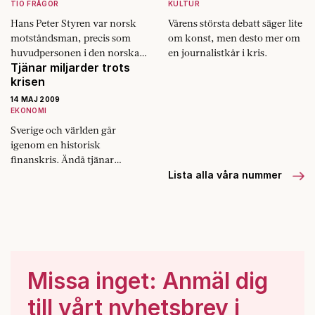
TIO FRÅGOR
KULTUR
Hans Peter Styren var norsk
Vårens största debatt säger lite
motståndsman, precis som
om konst, men desto mer om
huvudpersonen i den norska
en journalistkår i kris.
Tjänar miljarder trots
succéfilmen »Max Manus«. I
krisen
dagarna har den premiär i
Sverige.
14 MAJ 2009
EKONOMI
Sverige och världen går
igenom en historisk
finanskris. Ändå tjänar
bankerna stora pengar.
Lista alla våra nummer
Missa inget: Anmäl dig
till vårt nyhetsbrev i