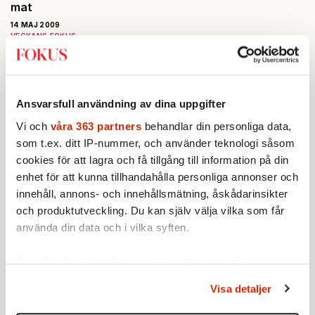
mat
14 MAJ 2009
VECKANS FOKUS
Vi äter för lite frukt och grönt.
Om det inte går att ändra våra
vanor, kanske det går att
Fokus Redaktionen:
förvandla vår mat.
Ansvarsfull användning av dina uppgifter
Irrationella almosor
Vi och
våra 363 partners
behandlar din personliga data,
14 MAJ 2009
som t.ex. ditt IP-nummer, och använder teknologi såsom
KRÖNIKOR
cookies för att lagra och få tillgång till information på din
En man tilltalar mig utanför
enhet för att kunna tillhandahålla personliga annonser och
mataffären. Jag går förbi men
innehåll, annons- och innehållsmätning, åskådarinsikter
Björn Borg
vänder mig halvt om när han
och produktutveckling. Du kan själv välja vilka som får
nämner politiska fångar och
14 MAJ 2009
Iran. Han öppnar en pärm…
använda din data och i vilka syften.
MINNESORD
Simmare, dog den 13 april, 89
år gammal.
Ta reda på mer om hur dina personliga uppgifter
Rysk schlagerhumor
behandlas och ställ in dina preferenser i
detaljsektionen
.
Visa detaljer
14 MAJ 2009
Du kan ändra eller dra tillbaka ditt samtycke när som
REDAKTIONSBLOGGEN
helst från cookie-förklaringen.