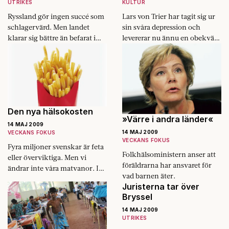
UTRIKES
KULTUR
Ryssland gör ingen succé som
Lars von Trier har tagit sig ur
schlagervärd. Men landet
sin svåra depression och
klarar sig bättre än befarat i
levererar nu ännu en obekväm
nedgången.
film.
Den nya hälsokosten
»Värre i andra länder«
14 MAJ 2009
14 MAJ 2009
VECKANS FOKUS
VECKANS FOKUS
Fyra miljoner svenskar är feta
Folkhälsoministern anser att
eller överviktiga. Men vi
föräldrarna har ansvaret för
ändrar inte våra matvanor. I
vad barnen äter.
stället förvandlas skräpmat till
Juristerna tar över
hälsokost i livsmedels­
Bryssel
industrins laboratorier. Och
vården rustar för att möta
14 MAJ 2009
UTRIKES
fettepidemin.