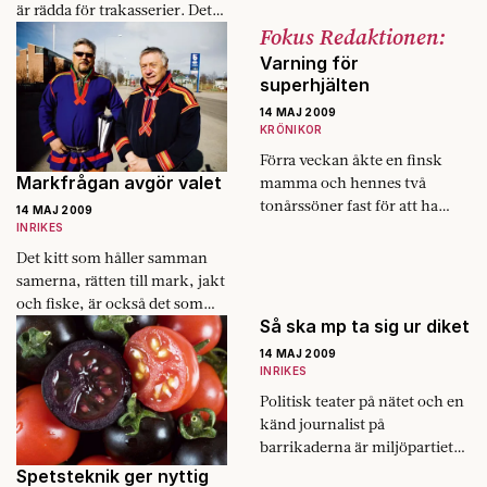
är rädda för trakasserier. Det
Fokus Redaktionen:
handlar om fett.
Varning för
superhjälten
14 MAJ 2009
KRÖNIKOR
Förra veckan åkte en finsk
Markfrågan avgör valet
mamma och hennes två
tonårssöner fast för att ha
14 MAJ 2009
odlat och langat marijuana
INRIKES
tillsammans. Rar harmoni
Det kitt som håller samman
mellan generationerna!
samerna, ­rätten till mark, jakt
Kvinnan angav…
och fiske, är också det som
Så ska mp ta sig ur diket
splittrar dem.
14 MAJ 2009
INRIKES
Politisk teater på nätet och en
känd journalist på
barrikaderna är miljöpartiets
taktik inför EU-valet.
Spetsteknik ger nyttig