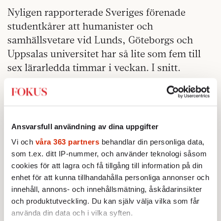
Nyligen rapporterade Sveriges förenade
studentkårer att humanister och
samhällsvetare vid Lunds, Göteborgs och
Uppsalas universitet har så lite som fem till
sex lärarledda timmar i veckan. I snitt.
– Helt klart påverkar det kvaliteten i
undervisningen negativt eftersom det är
diskussioner och bearbetning tillsammans
Ansvarsfull användning av dina uppgifter
med andra som lär studenterna att tänka
Vi och
våra 363 partners
behandlar din personliga data,
kritiskt, säger SFS ordförande Elin
som t.ex. ditt IP-nummer, och använder teknologi såsom
Rosenberg.
cookies för att lagra och få tillgång till information på din
enhet för att kunna tillhandahålla personliga annonser och
TCO:s ordförande Sture Nordh tycker att
innehåll, annons- och innehållsmätning, åskådarinsikter
lärarlösheten missgynnar stora grupper av
och produktutveckling. Du kan själv välja vilka som får
studenter.
använda din data och i vilka syften.