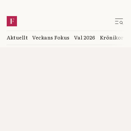
Aktuellt
Veckans Fokus
Val 2026
Krönikor
K