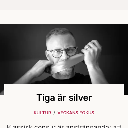
Tiga är silver
KULTUR
VECKANS FOKUS
Klassisk censur är ansträngande; att