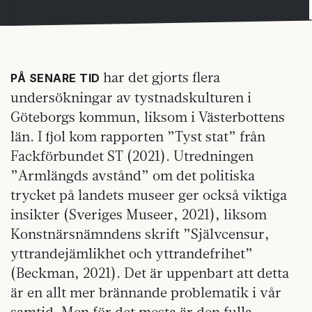
har det gjorts flera
PÅ SENARE TID
undersökningar av tystnadskulturen i
Göteborgs kommun, liksom i Västerbottens
län. I fjol kom rapporten ”Tyst stat” från
Fackförbundet ST (2021). Utredningen
”Armlängds avstånd” om det politiska
trycket på landets museer ger också viktiga
insikter (Sveriges Museer, 2021), liksom
Konstnärsnämndens skrift ”Självcensur,
yttrandejämlikhet och yttrandefrihet”
(Beckman, 2021). Det är uppenbart att detta
är en allt mer brännande problematik i vår
samtid. Men för det mesta är den fulla