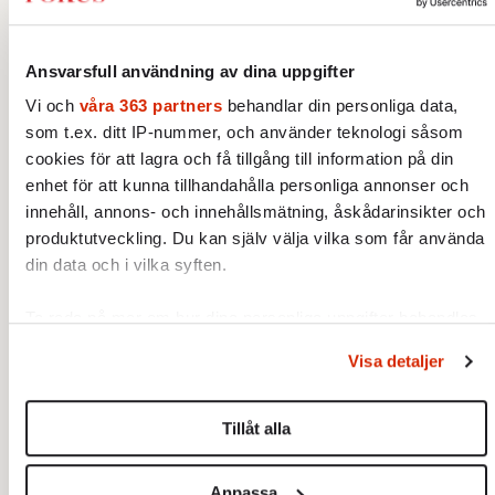
Dessvärre är inte verkligheten fullt så enkel.
Det handlar till att börja med om
Ansvarsfull användning av dina uppgifter
arbetstrygghet och individers privata
Vi och
våra 363 partners
behandlar din personliga data,
ekonomi, men även prestige och gemenskap.
som t.ex. ditt IP-nummer, och använder teknologi såsom
Det är mera attraktivt för en journalist att få
cookies för att lagra och få tillgång till information på din
arbeta på en större redaktion där det finns
enhet för att kunna tillhandahålla personliga annonser och
innehåll, annons- och innehållsmätning, åskådarinsikter och
bättre ekonomiska resurser. En krönikör som
produktutveckling. Du kan själv välja vilka som får använda
får ett högt arvode för sina texter riskerar
din data och i vilka syften.
inte sitt uppdrag i onödan. Särskilda problem
finns i sammanhang där det i princip råder
Ta reda på mer om hur dina personliga uppgifter behandlas
monopol, som i public service. Att välja att
och ställ in dina preferenser i
detaljsektionen
. Du kan
Visa detaljer
säga ifrån, eller att publicera något som kan
ändra eller dra tillbaka ditt samtycke när som helst från
cookie-förklaringen.
uppfattas som kontroversiellt, är inget lätt
Tillåt alla
val, och för en på ett vikariat kan det leda till
Vi använder enhetsidentifierare för att anpassa innehållet
att man mister framtida möjligheter till jobb
och annonserna till användarna, tillhandahålla funktioner för
och uppdrag.
Anpassa