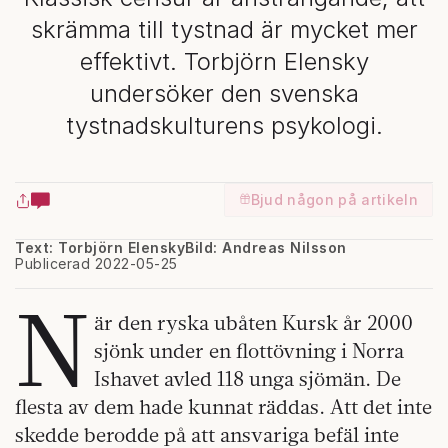
skrämma till tystnad är mycket mer
effektivt. Torbjörn Elensky
undersöker den svenska
tystnadskulturens psykologi.
Bjud någon på artikeln
Text: Torbjörn Elensky
Bild: Andreas Nilsson
Publicerad 2022-05-25
N
är den ryska ubåten Kursk år 2000
sjönk under en flottövning i Norra
Ishavet avled 118 unga sjömän. De
flesta av dem hade kunnat räddas. Att det inte
skedde berodde på att ansvariga befäl inte