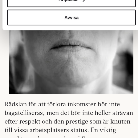
sociala medier och analysera vår trafik. Vi vidarebefordrar
även sådana identifierare och annan information från din
enhet till de sociala medier och annons- och analysföretag
Avvisa
som vi samarbetar med. Dessa kan i sin tur kombinera
informationen med annan information som du har
tillhandahållit eller som de har samlat in när du har använt
deras tjänster.
Om du vill läsa mer om hur vi hanterar personuppgifter kan
du göra det
här
.
Rädslan för att förlora inkomster bör inte
bagatelliseras, men det bör inte heller strävan
efter respekt och den prestige som är knuten
till vissa arbetsplatsers status. En viktig