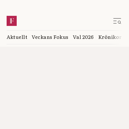
Aktuellt
Veckans Fokus
Val 2026
Krönikor
K