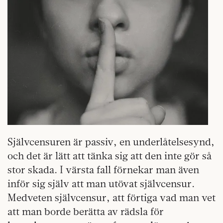
Självcensuren är passiv, en underlåtelsesynd,
och det är lätt att tänka sig att den inte gör så
stor skada. I värsta fall förnekar man även
inför sig själv att man utövat självcensur.
Medveten självcensur, att förtiga vad man vet
att man borde berätta av rädsla för