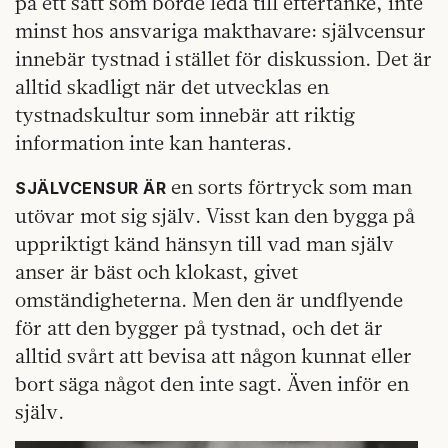
på ett sätt som borde leda till eftertanke, inte
minst hos ansvariga makthavare: självcensur
innebär tystnad i stället för diskussion. Det är
alltid skadligt när det utvecklas en
tystnadskultur som innebär att riktig
information inte kan hanteras.
en sorts förtryck som man
SJÄLVCENSUR ÄR
utövar mot sig själv. Visst kan den bygga på
uppriktigt känd hänsyn till vad man själv
anser är bäst och klokast, givet
omständigheterna. Men den är undflyende
för att den bygger på tystnad, och det är
alltid svårt att bevisa att någon kunnat eller
bort säga något den inte sagt. Även inför en
själv.