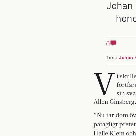
Johan 
hono
Text:
Johan 
V
i skul
fortfar
sin sv
Allen Ginsberg
”Nu tar dom öve
påtagligt prete
Helle Klein och