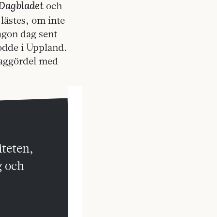
Dagbladet
och
ästes, om inte
ågon dag sent
odde i Uppland.
maggördel med
iteten,
g och