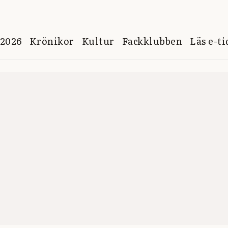
 2026
Krönikor
Kultur
Fackklubben
Läs e-t