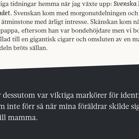
Svenska 
ktiga tidningar hemma när jag växte upp:
adet
. Svenskan kom med morgonutdelningen och l
 åtminstone med ärligt intresse. Skånskan kom n
l pappa, eftersom han var bondehöjdare men vi b
lad till en gigantisk cigarr och omsluten av en 
eln bröts sällan.
r dessutom var viktiga markörer för ident
m inte förr så när mina föräldrar skilde si
 till mamma.