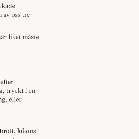
ockade
 av oss tre
här liket måste
 efter
, tryckt i en
g, eller
Johans
gbrott.