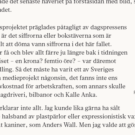
de det senaste haveriet på förstasidan med bild,
det.
sprojektet präglades påtagligt av dagspressens
är det siffrorna eller bokstäverna som är
lt att döma vann siffrorna i det här fallet.
 få och blev allt färre ju längre bak i tidningen
iset – en krona? femtio öre? – var däremot
ing. Så det måste ha varit ett av Sveriges
medieprojekt någonsin, det fanns inte ens
vkostnad för arbetskraften, som annars skulle
dagdriveri, bilbanor och Kalle Anka.
klarar inte allt. Jag kunde lika gärna ha sålt
 halsband av plastpärlor eller expressionistisk va
 kaniner, som Anders Wall. Men jag valde att gör