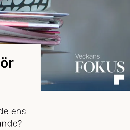
för
 de ens
tande?