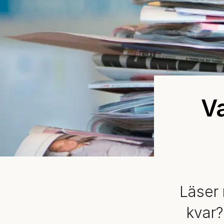
Va
Läser 
kvar?