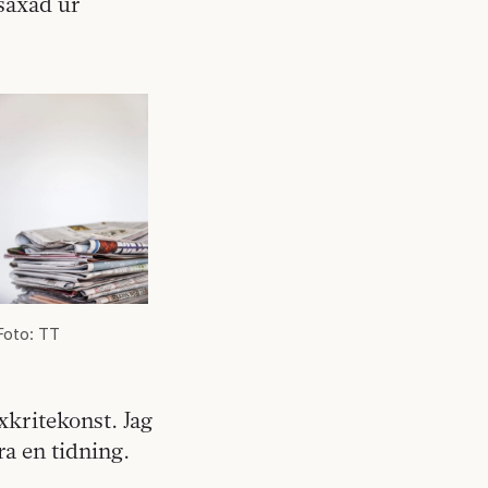
 saxad ur
Foto: TT
xkritekonst. Jag
a en tidning.