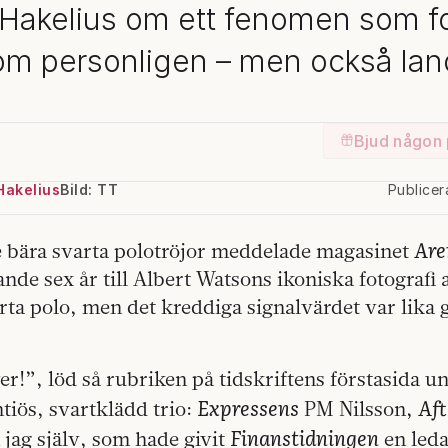
Hakelius om ett fenomen som 
m personligen – men också la
Bjud någon 
Hakelius
Bild: TT
Publice
Are
le bära svarta polotröjor meddelade magasinet
ande sex år till Albert Watsons ikoniska fotografi 
arta polo, men det kreddiga signalvärdet var lik
.
r!”, löd så rubriken på tidskriftens förstasida u
Expressens
Aft
ntiös, svartklädd trio:
PM Nilsson,
Finanstidningen
 jag själv, som hade givit
en leda