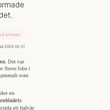
formade
ndet.
på artikeln
rad 2024-02-21
na
. Det var
av Steve Jobs i
a gammalt som
nder en
onbladets
rsida ett halvår