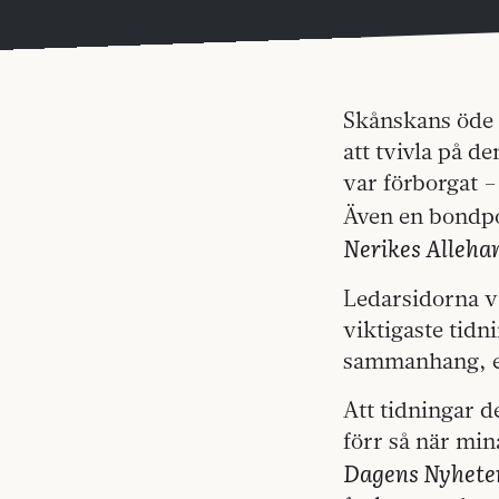
Skånskans öde h
att tvivla på de
var förborgat –
Även en bondpo
Nerikes Alleha
Ledarsidorna v
viktigaste tidni
sammanhang, el
Att tidningar d
förr så när mina
Dagens Nyhete