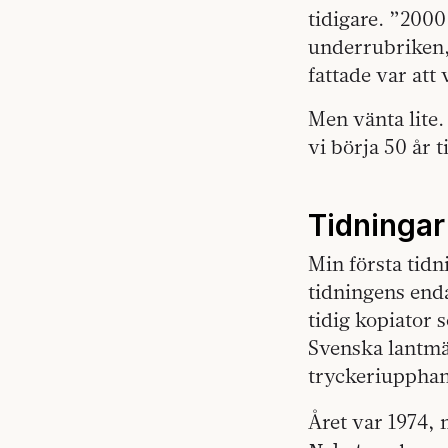
tidigare. ”2000
underrubriken, 
fattade var att
Men vänta lite.
vi börja 50 år t
Tidningar
Min första tidn
tidningens enda
tidig kopiator 
Svenska lantmä
tryckeriupphan
Året var 1974, 