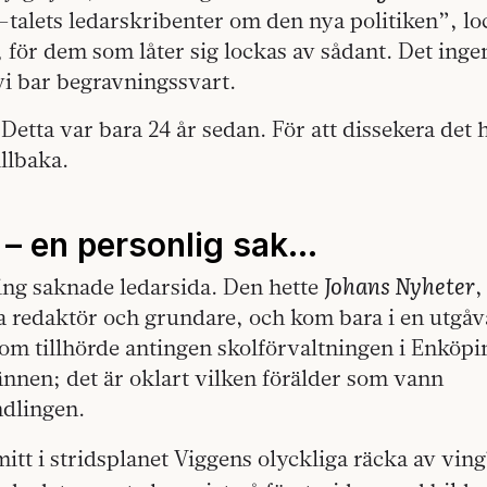
-talets ledarskribenter om den nya politiken”, l
för dem som låter sig lockas av sådant. Det ingen
 vi bar begravningssvart.
 Detta var bara 24 år sedan. För att dissekera det 
illbaka.
 – en personlig sak…
Johans Nyheter
ing saknade ledarsida. Den hette
,
 redaktör och grundare, och kom bara i en utgåva
som tillhörde antingen skolförvaltningen i Enköpin
nnen; det är oklart vilken förälder som vann
dlingen.
mitt i stridsplanet Viggens olyckliga räcka av vin