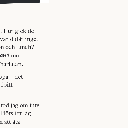
. Hur gick det
 värld där inget
on och lunch?
land
mot
charlatan.
ppa – det
i sitt
stod jag om inte
Plötsligt låg
 att äta