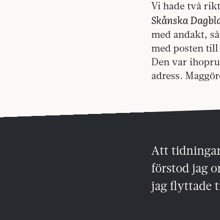
Vi hade två ri
Skånska Dagbl
med andakt, så
med posten til
Den var ihoprul
adress. Maggörd
Att tidninga
förstod jag o
jag flyttade