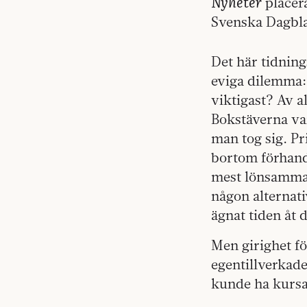
Nyheter
placera
Svenska Dagbla
Det här tidning
eviga dilemma: 
viktigast? Av al
Bokstäverna var
man tog sig. Pr
bortom förhandl
mest lönsamma 
någon alternati
ägnat tiden åt 
Men girighet för
egentillverkade
kunde ha kursat