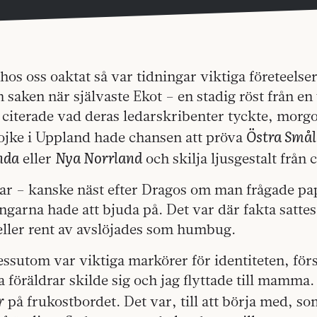
os oss oaktat så var tidningar viktiga företeelser
n saken när självaste Ekot – en stadig röst från en
 citerade vad deras ledarskribenter tyckte, morg
Östra Små
jke i Uppland hade chansen att pröva
nda
Nya Norrland
eller
och skilja ljusgestalt från 
ar – kanske näst efter Dragos om man frågade pa
ngarna hade att bjuda på. Det var där fakta sattes 
ler rent av avslöjades som humbug.
essutom var viktiga markörer för identiteten, för
 föräldrar skilde sig och jag flyttade till mamma. 
r
på frukostbordet. Det var, till att börja med, som