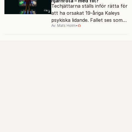
hjärnröta – med flit?
Techjättarna ställs inför rätta för
att ha orsakat 19-åriga Kaleys
psykiska lidande. Fallet ses som
Av: Mats Holm
•
ett pilotmål, och sätter fingret
på frågan som ställs allt oftare:
hur påverkar skärmarna våra
hjärnor egentligen?