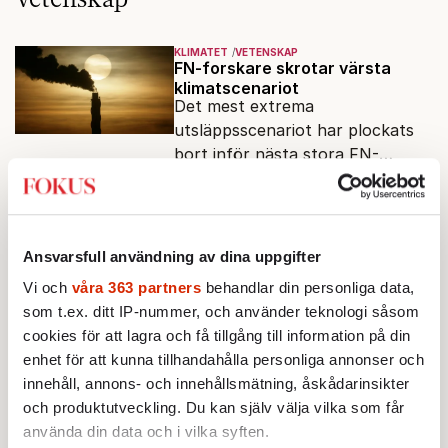
KLIMATET
VETENSKAP
FN-forskare skrotar värsta
klimatscenariot
Det mest extrema
utsläppsscenariot har plockats
bort inför nästa stora FN-
Av: Anders Bolling
•
rapport. Därmed överges ett
antagande som i åratal format
VETENSKAP
både klimatforskning och
Handlar ADHD om
koncentration – eller om
larmrubriker.
Ansvarsfull användning av dina uppgifter
motivation?
Går ett handikapp över bara för
Vi och
våra 363 partners
behandlar din personliga data,
att man slipper läsa Strindberg
som t.ex. ditt IP-nummer, och använder teknologi såsom
eller tillämpa Pythagoras sats?
cookies för att lagra och få tillgång till information på din
Av: Erik W Larsson
•
En ny studie väcker frågor om
enhet för att kunna tillhandahålla personliga annonser och
vad ADHD egentligen är.
innehåll, annons- och innehållsmätning, åskådarinsikter
OPINION
VETENSKAP
”Är journalister klickhoror eller
och produktutveckling. Du kan själv välja vilka som får
bara idioter?”
använda din data och i vilka syften.
Reportrar som läser