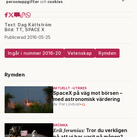
Text: Dag Kättström
Bild: TT, SPACE X
Publicerad 2016-05-25
Ingår i nummer 2016-20
Vetenskap
Rymden
Rymden
AKTUELLT
UTRIKES
SpaceX på väg mot börsen –
med astronomisk värdering
Av: Per Lindvall
•
KRÖNIKA
Erik Jersenius:
Tror du verkligen
på att vi har varit på månen?