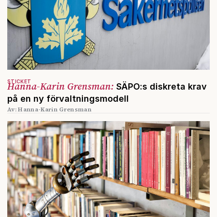
STICKET
Hanna-Karin Grensman:
SÄPO:s diskreta krav
på en ny förvaltningsmodell
Av: Hanna-Karin Grensman