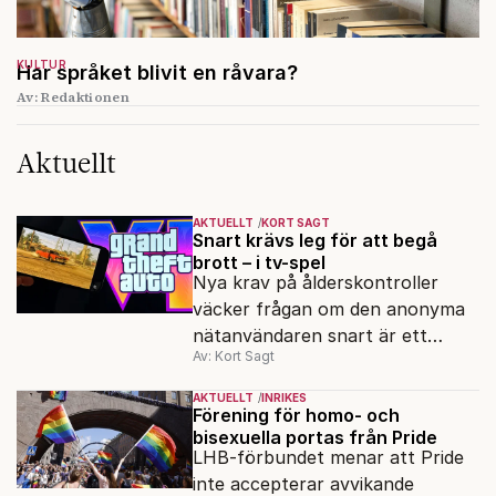
KULTUR
Har språket blivit en råvara?
Av: Redaktionen
Aktuellt
AKTUELLT
KORT SAGT
Snart krävs leg för att begå
brott – i tv-spel
Nya krav på ålderskontroller
väcker frågan om den anonyma
nätanvändaren snart är ett
Av: Kort Sagt
minne blott.
AKTUELLT
INRIKES
Förening för homo- och
bisexuella portas från Pride
LHB-förbundet menar att Pride
inte accepterar avvikande