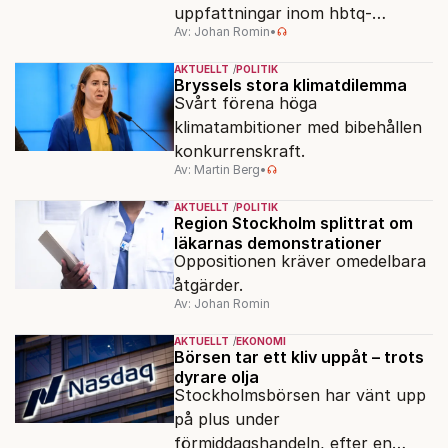
uppfattningar inom hbtq-
Av: Johan Romin
•
rörelsen. "Vi har inga problem
med transpersoner", säger
AKTUELLT
POLITIK
ordföranden Linn Saarinen.
Bryssels stora klimatdilemma
Svårt förena höga
klimatambitioner med bibehållen
konkurrenskraft.
Av: Martin Berg
•
AKTUELLT
POLITIK
Region Stockholm splittrat om
läkarnas demonstrationer
Oppositionen kräver omedelbara
åtgärder.
Av: Johan Romin
AKTUELLT
EKONOMI
Börsen tar ett kliv uppåt – trots
dyrare olja
Stockholmsbörsen har vänt upp
på plus under
förmiddagshandeln, efter en