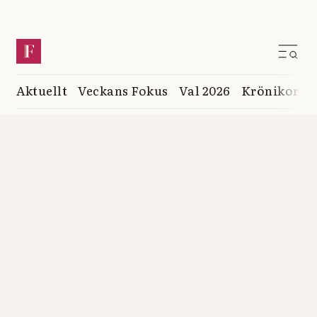
Aktuellt
Veckans Fokus
Val 2026
Krönikor
K