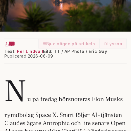
Bjud någon på artikeln
Lyssna
Text:
Per Lindvall
Bild: TT / AP Photo / Eric Gay
Publicerad 2026-06-09
N
u på fredag börsnoteras Elon Musks
rymdbolag Space X. Snart följer AI-tjänsten
Claudes ägare Antrophic och lite senare Open