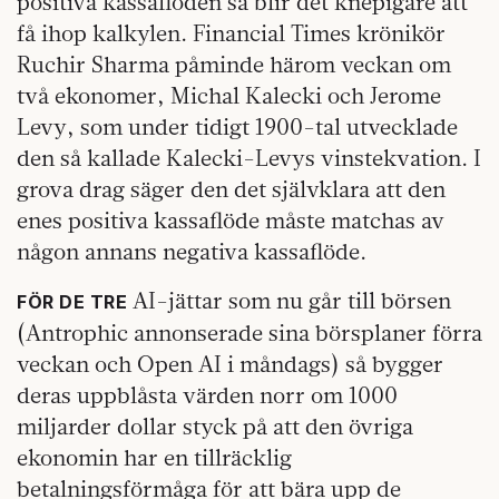
positiva kassaflöden så blir det knepigare att
få ihop kalkylen. Financial Times krönikör
Ruchir Sharma påminde härom veckan om
två ekonomer, Michal Kalecki och Jerome
Levy, som under tidigt 1900-tal utvecklade
den så kallade Kalecki-Levys vinstekvation. I
grova drag säger den det självklara att den
enes positiva kassaflöde måste matchas av
någon annans negativa kassaflöde.
AI-jättar som nu går till börsen
FÖR DE TRE
(Antrophic annonserade sina börsplaner förra
veckan och Open AI i måndags) så bygger
deras uppblåsta värden norr om 1000
miljarder dollar styck på att den övriga
ekonomin har en tillräcklig
betalningsförmåga för att bära upp de