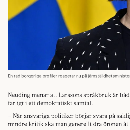
En rad borgerliga profiler reagerar nu på jämställdhetsminist
Neuding menar att Larssons språkbruk är både
farligt i ett demokratiskt samtal.
– När ansvariga politiker börjar svara på sakl
mindre kritik ska man generellt dra öronen åt 