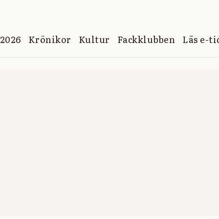
 2026
Krönikor
Kultur
Fackklubben
Läs e-t