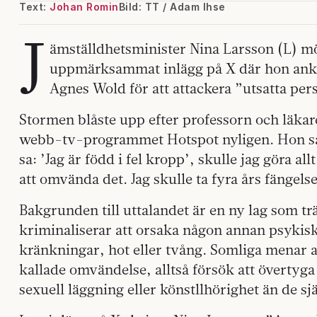
Text:
Johan Romin
Bild: TT / Adam Ihse
J
ämställdhetsminister Nina Larsson (L) möt
uppmärksammat inlägg på X där hon ankl
Agnes Wold för att attackera ”utsatta per
Stormen blåste upp efter professorn och läk
webb-tv-programmet Hotspot nyligen. Hon s
sa: ’Jag är född i fel kropp’, skulle jag göra all
att omvända det. Jag skulle ta fyra års fängels
Bakgrunden till uttalandet är en ny lag som trä
kriminaliserar att orsaka någon annan psyki
kränkningar, hot eller tvång. Somliga menar 
kallade omvändelse, alltså försök att övertyga
sexuell läggning eller könstllhörighet än de s