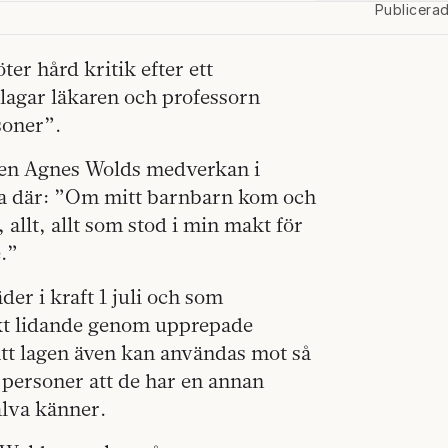
Publicera
er hård kritik efter ett
agar läkaren och professorn
soner”.
aren Agnes Wolds medverkan i
a där: ”Om mitt barnbarn kom och
t, allt, allt som stod i min makt för
e.”
der i kraft 1 juli och som
skt lidande genom upprepade
att lagen även kan användas mot så
 personer att de har en annan
jälva känner.