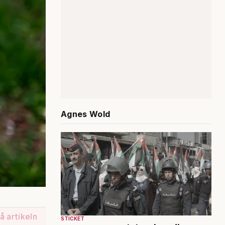
Agnes Wold
å artikeln
STICKET