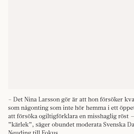
– Det Nina Larsson gör är att hon försöker kv
som någonting som inte hör hemma i ett öppet o
att försöka ogiltigförklara en misshaglig rös
”kärlek”, säger obundet moderata Svenska Da
Neuding till Fokus.