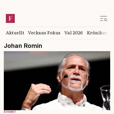
Aktuellt
Veckans Fokus
Val 2026
Krönikor
K
Johan Romin
STICKET