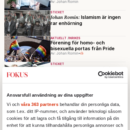
Av: Johan Romin
STICKET
Johan Romin:
Islamism är ingen
rar enhörning
AKTUELLT
INRIKES
Förening för homo- och
bisexuella portas från Pride
Av: Johan Romin
•
STICKET
Johan Romin:
Det populistiska
Shrek-trollet som
etablissemanget älskar att hata
STICKET
Johan Romin:
Public service-
Ansvarsfull användning av dina uppgifter
profil sprider
Vi och
våra 363 partners
behandlar din personliga data,
konspirationsteorier om
som t.ex. ditt IP-nummer, och använder teknologi såsom
terrordådet
cookies för att lagra och få tillgång till information på din
Ladda fler
enhet för att kunna tillhandahålla personliga annonser och