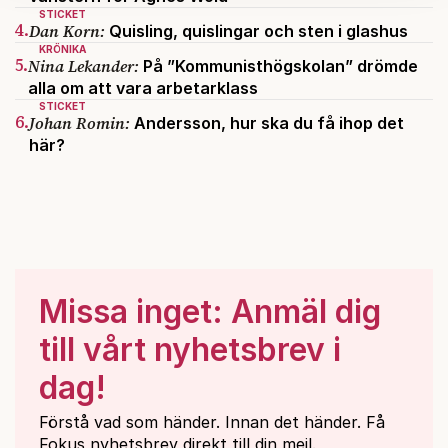
kan du göra det
här
.
STICKET
4.
Dan Korn:
Quisling, quislingar och sten i glashus
KRÖNIKA
5.
Nina Lekander:
På ”Kommunisthögskolan” drömde
alla om att vara arbetarklass
STICKET
6.
Johan Romin:
Andersson, hur ska du få ihop det
här?
Missa inget: Anmäl dig
till vårt nyhetsbrev i
dag!
Förstå vad som händer. Innan det händer. Få
Fokus nyhetsbrev direkt till din mejl.