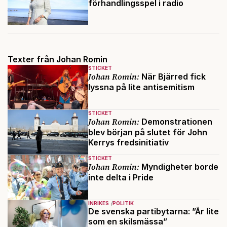
förhandlingsspel i radio
Texter från Johan Romin
STICKET
Johan Romin:
När Bjärred fick
lyssna på lite antisemitism
STICKET
Johan Romin:
Demonstrationen
blev början på slutet för John
Kerrys fredsinitiativ
STICKET
Johan Romin:
Myndigheter borde
inte delta i Pride
INRIKES
POLITIK
De svenska partibytarna: ”Är lite
som en skilsmässa”