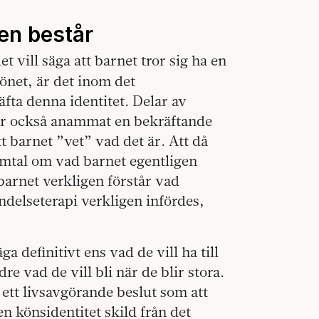
en består
et vill säga att barnet tror sig ha en
önet, är det inom det
fta denna identitet. Delar av
har också anammat en bekräftande
t barnet ”vet” vad det är. Att då
amtal om vad barnet egentligen
barnet verkligen förstår vad
delseterapi verkligen infördes,
a definitivt ens vad de vill ha till
e vad de vill bli när de blir stora.
 ett livsavgörande beslut som att
 en könsidentitet skild från det