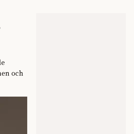
r
de
onen och