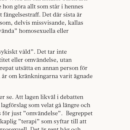
le hon göra allt som står i hennes
fängelsestraff. Det där sista är
ch som, delvis missvisande, kallas
vända” homosexuella eller
ykiskt våld”. Det tar inte
titet eller omvändelse, utan
repat utsätta en annan person för
a år om kränkningarna varit ägnade
er se. Att lagen likväl i debatten
 lagförslag som velat gå längre och
as för just ”omvändelse”. Begreppet
aplig ”terapi” som syftar till att
sosexuell. Det är rent båg och