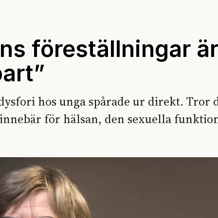
ns föreställningar ä
bart”
sfori hos unga spårade ur direkt. Tror 
 innebär för hälsan, den sexuella funkti