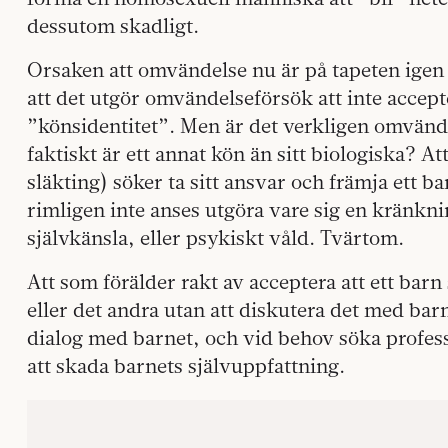
dessutom skadligt.
Orsaken att omvändelse nu är på tapeten igen 
att det utgör omvändelseförsök att inte accep
”könsidentitet”. Men är det verkligen omvände
faktiskt är ett annat kön än sitt biologiska? A
släkting) söker ta sitt ansvar och främja ett b
rimligen inte anses utgöra vare sig en kränknin
självkänsla, eller psykiskt våld. Tvärtom.
Att som förälder rakt av acceptera att ett barn 
eller det andra utan att diskutera det med barn
dialog med barnet, och vid behov söka profess
att skada barnets självuppfattning.