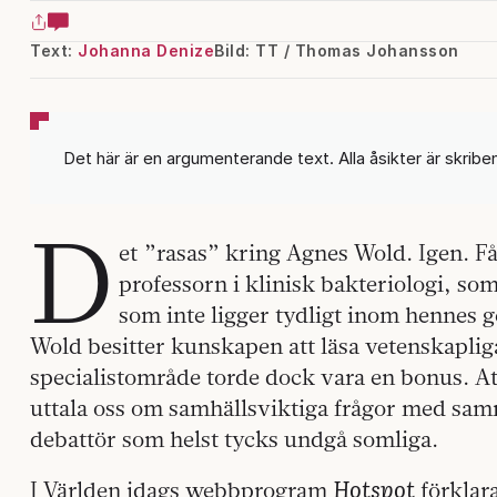
Text:
Johanna Denize
Bild: TT / Thomas Johansson
Det här är en argumenterande text. Alla åsikter är skrib
D
et ”rasas” kring Agnes Wold. Igen. Få 
professorn i klinisk bakteriologi, som
som inte ligger tydligt inom hennes g
Wold besitter kunskapen att läsa vetenskapliga
specialistområde torde dock vara en bonus. Att
uttala oss om samhällsviktiga frågor med samm
debattör som helst tycks undgå somliga.
Hotspot
I Världen idags webbprogram
förklar