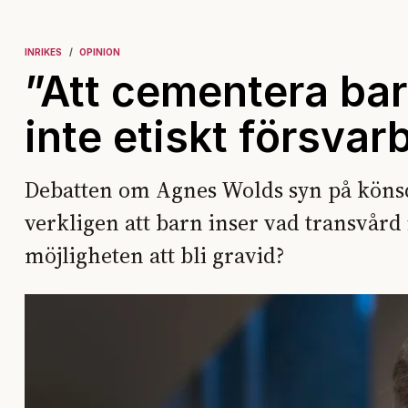
INRIKES
OPINION
”Att cementera bar
inte etiskt försvar
Debatten om Agnes Wolds syn på könsdy
verkligen att barn inser vad transvård
möjligheten att bli gravid?