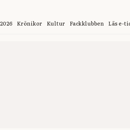
 2026
Krönikor
Kultur
Fackklubben
Läs e-t