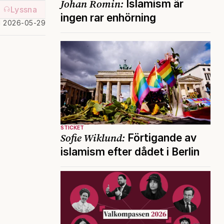
Johan Romin:
Islamism är
Lyssna
ingen rar enhörning
d 2026-05-29
STICKET
Sofie Wiklund:
Förtigande av
islamism efter dådet i Berlin