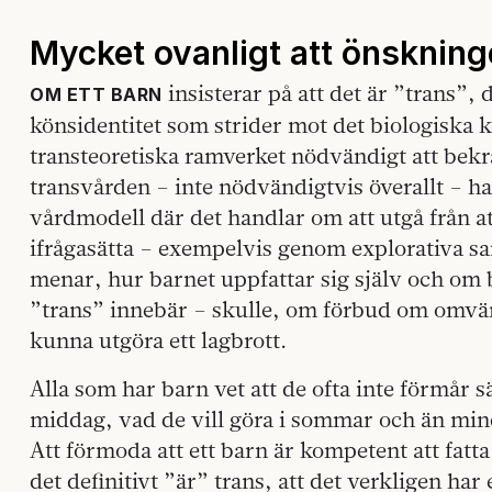
Mycket ovanligt att önskning
insisterar på att det är ”trans”, d
OM ETT BARN
könsidentitet som strider mot det biologiska k
transteoretiska ramverket nödvändigt att bekrä
transvården – inte nödvändigtvis överallt – 
vårdmodell där det handlar om att utgå från at
ifrågasätta – exempelvis genom explorativa s
menar, hur barnet uppfattar sig själv och om 
”trans” innebär – skulle, om förbud om omvän
kunna utgöra ett lagbrott.
Alla som har barn vet att de ofta inte förmår säg
middag, vad de vill göra i sommar och än mindr
Att förmoda att ett barn är kompetent att fatta
det definitivt ”är” trans, att det verkligen har