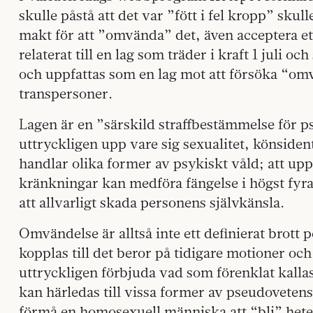
skulle påstå att det var ”fött i fel kropp” skul
makt för att ”omvända” det, även acceptera ett 
relaterat till en lag som träder i kraft 1 juli o
och uppfattas som en lag mot att försöka “om
transpersoner.
Lagen är en ”särskild straffbestämmelse för ps
uttryckligen upp vare sig sexualitet, könsiden
handlar olika former av psykiskt våld; att upp
kränkningar kan medföra fängelse i högst fyr
att allvarligt skada personens självkänsla.
Omvändelse är alltså inte ett definierat brott p
kopplas till det beror på tidigare motioner och
uttryckligen förbjuda vad som förenklat kall
kan härledas till vissa former av pseudovetensk
förmå en homosexuell människa att “bli” heter