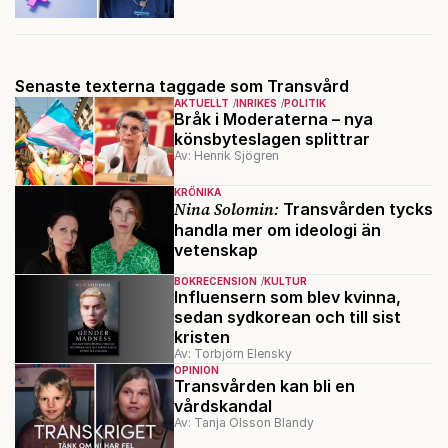
Senaste texterna taggade som Transvård
AKTUELLT
INRIKES
POLITIK
Bråk i Moderaterna – nya
könsbyteslagen splittrar
Av: Henrik Sjögren
KRÖNIKA
Nina Solomin:
Transvården tycks
handla mer om ideologi än
vetenskap
BOKRECENSION
KULTUR
Influensern som blev kvinna,
sedan sydkorean och till sist
kristen
Av: Torbjörn Elensky
OPINION
Transvården kan bli en
vårdskandal
Av: Tanja Olsson Blandy