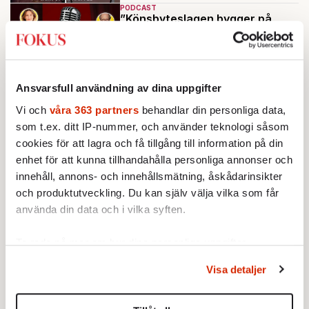
PODCAST
”Könsbyteslagen bygger på
ideologi, inte vetenskap”
Av: Nina Solomin
Ladda fler
Ansvarsfull användning av dina uppgifter
Vi och
våra 363 partners
behandlar din personliga data,
Mest lästa
som t.ex. ditt IP-nummer, och använder teknologi såsom
cookies för att lagra och få tillgång till information på din
enhet för att kunna tillhandahålla personliga annonser och
innehåll, annons- och innehållsmätning, åskådarinsikter
och produktutveckling. Du kan själv välja vilka som får
använda din data och i vilka syften.
Ta reda på mer om hur dina personliga uppgifter
behandlas och ställ in dina preferenser i
detaljsektionen
.
Visa detaljer
Du kan ändra eller dra tillbaka ditt samtycke när som
helst från cookie-förklaringen.
STICKET