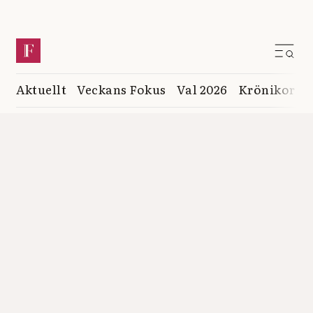
Aktuellt
Veckans Fokus
Val 2026
Krönikor
K