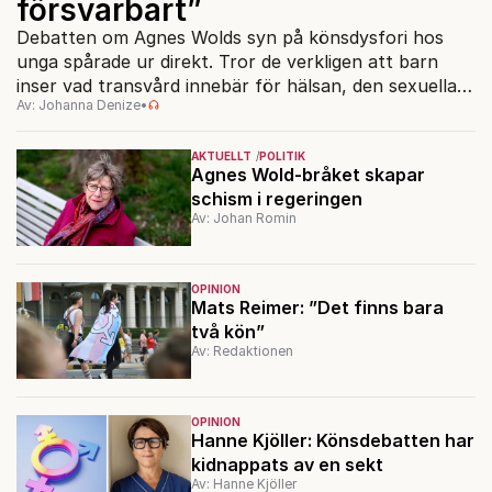
försvarbart”
Debatten om Agnes Wolds syn på könsdysfori hos
unga spårade ur direkt. Tror de verkligen att barn
inser vad transvård innebär för hälsan, den sexuella
Av: Johanna Denize
•
funktionen och möjligheten att bli gravid?
AKTUELLT
POLITIK
Agnes Wold-bråket skapar
schism i regeringen
Av: Johan Romin
OPINION
Mats Reimer: ”Det finns bara
två kön”
Av: Redaktionen
OPINION
Hanne Kjöller: Könsdebatten har
kidnappats av en sekt
Av: Hanne Kjöller