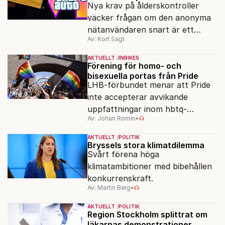
Nya krav på ålderskontroller
väcker frågan om den anonyma
nätanvändaren snart är ett
Av: Kort Sagt
minne blott.
AKTUELLT
INRIKES
Förening för homo- och
bisexuella portas från Pride
LHB-förbundet menar att Pride
inte accepterar avvikande
uppfattningar inom hbtq-
Av: Johan Romin
•
rörelsen. "Vi har inga problem
med transpersoner", säger
AKTUELLT
POLITIK
ordföranden Linn Saarinen.
Bryssels stora klimatdilemma
Svårt förena höga
klimatambitioner med bibehållen
konkurrenskraft.
Av: Martin Berg
•
AKTUELLT
POLITIK
Region Stockholm splittrat om
läkarnas demonstrationer