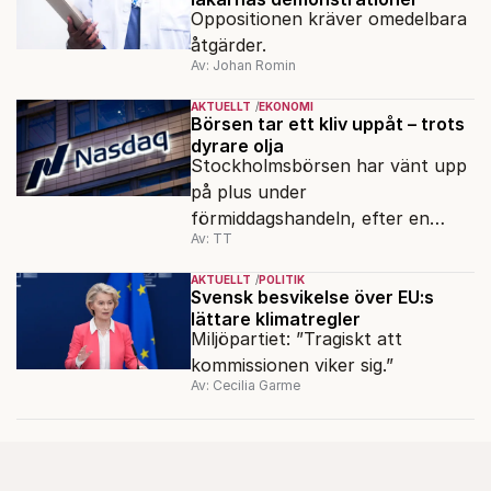
Oppositionen kräver omedelbara
åtgärder.
Av: Johan Romin
AKTUELLT
EKONOMI
Börsen tar ett kliv uppåt – trots
dyrare olja
Stockholmsbörsen har vänt upp
på plus under
förmiddagshandeln, efter en
Av: TT
inledning nedåt – trots ett högre
oljepris och AI-oro.
AKTUELLT
POLITIK
Svensk besvikelse över EU:s
lättare klimatregler
Miljöpartiet: ”Tragiskt att
kommissionen viker sig.”
Av: Cecilia Garme