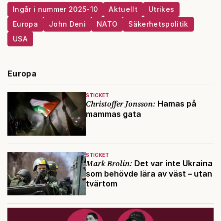
Ingår i nummer 2025-10
Aktuellt
Utrikes
Europa
John Deni
NATO
Säkerhetspolitik
USA
Europa
STICKET
Christoffer Jonsson:
Hamas på
mammas gata
STICKET
Mark Brolin:
Det var inte Ukraina
som behövde lära av väst – utan
tvärtom