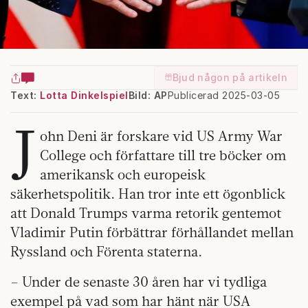
Bjud någon på artikeln
Text:
Lotta Dinkelspiel
Bild: AP
Publicerad 2025-03-05
J
ohn Deni är forskare vid US Army War
College och författare till tre böcker om
amerikansk och europeisk
säkerhetspolitik. Han tror inte ett ögonblick
att Donald Trumps varma retorik gentemot
Vladimir Putin förbättrar förhållandet mellan
Ryssland och Förenta staterna.
– Under de senaste 30 åren har vi tydliga
exempel på vad som har hänt när USA