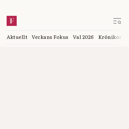
Aktuellt
Veckans Fokus
Val 2026
Krönikor
K