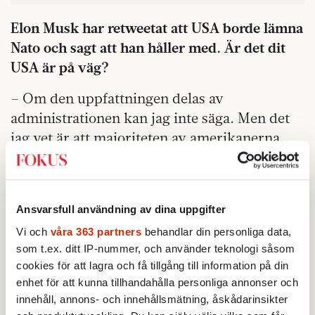
Elon Musk har retweetat att USA borde lämna
Nato och sagt att han håller med. Är det dit
USA är på väg?
– Om den uppfattningen delas av
administrationen kan jag inte säga. Men det
jag vet är att majoriteten av amerikanerna,
majoriteten av vår kongress, inklusive
republikanerna, anser att USA:s medlemskap
i NATO är avgörande för våra
Ansvarsfull användning av dina uppgifter
säkerhetsintressen. Det har inte förändrats.
Vi och
våra 363 partners
behandlar din personliga data,
John Deni tycker personligen att det vore en
som t.ex. ditt IP-nummer, och använder teknologi såsom
tragedi om USA går ur Nato.
cookies för att lagra och få tillgång till information på din
enhet för att kunna tillhandahålla personliga annonser och
– Det vore en katastrof för amerikansk
innehåll, annons- och innehållsmätning, åskådarinsikter