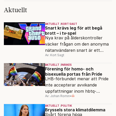
Aktuellt
AKTUELLT
KORT SAGT
Snart krävs leg för att begå
brott – i tv-spel
Nya krav på ålderskontroller
väcker frågan om den anonyma
nätanvändaren snart är ett
Av: Kort Sagt
minne blott.
AKTUELLT
INRIKES
Förening för homo- och
bisexuella portas från Pride
LHB-förbundet menar att Pride
inte accepterar avvikande
uppfattningar inom hbtq-
Av: Johan Romin
•
rörelsen. "Vi har inga problem
med transpersoner", säger
AKTUELLT
POLITIK
ordföranden Linn Saarinen.
Bryssels stora klimatdilemma
Svårt förena höga