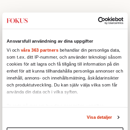
Ansvarsfull användning av dina uppgifter
Vi och
våra 363 partners
behandlar din personliga data,
som t.ex. ditt IP-nummer, och använder teknologi såsom
cookies för att lagra och få tillgång till information på din
enhet för att kunna tillhandahålla personliga annonser och
innehåll, annons- och innehållsmätning, åskådarinsikter
och produktutveckling. Du kan själv välja vilka som får
använda din data och i vilka syften.
Ta reda på mer om hur dina personliga uppgifter
behandlas och ställ in dina preferenser i
detaljsektionen
.
Visa detaljer
Du kan ändra eller dra tillbaka ditt samtycke när som
helst från cookie-förklaringen.