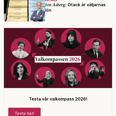
KRÖNIKA
Jon Åsberg:
Otack är väljarnas
lön
Testa vår valkompass 2026!
Testa här!