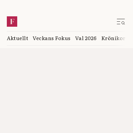
Aktuellt
Veckans Fokus
Val 2026
Krönikor
K