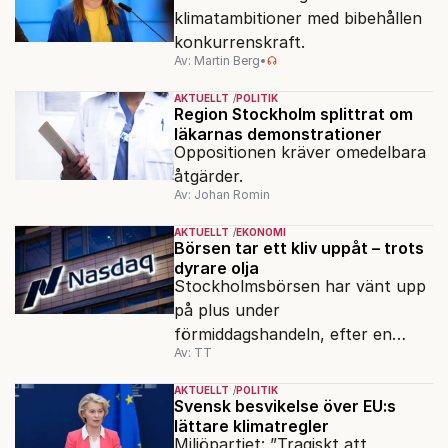
klimatambitioner med bibehållen
konkurrenskraft.
Av: Martin Berg
•
AKTUELLT
POLITIK
Region Stockholm splittrat om
läkarnas demonstrationer
Oppositionen kräver omedelbara
åtgärder.
Av: Johan Romin
AKTUELLT
EKONOMI
Börsen tar ett kliv uppåt – trots
dyrare olja
Stockholmsbörsen har vänt upp
på plus under
förmiddagshandeln, efter en
Av: TT
inledning nedåt – trots ett högre
oljepris och AI-oro.
AKTUELLT
POLITIK
Svensk besvikelse över EU:s
lättare klimatregler
Miljöpartiet: ”Tragiskt att