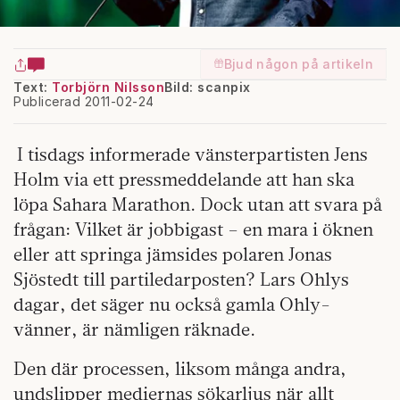
Bjud någon på artikeln
Text:
Torbjörn Nilsson
Bild: scanpix
Publicerad 2011-02-24
I tisdags informerade väns­terpartisten Jens
Holm via ett pressmeddelande att han ska
löpa Sahara Marathon. Dock utan att svara på
frågan: Vilket är jobbi­gast – en mara i öknen
eller att springa jämsides polaren Jonas
Sjöstedt till partiledarposten? Lars Ohlys
dagar, det säger nu också gamla Ohly-
vänner, är nämligen räknade.
Den där processen, liksom många andra,
undslipper mediernas sökarljus när allt