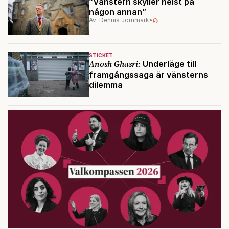
”Vänstern skyller helst på
någon annan”
Av: Dennis Jörnmark
•
STICKET
Anosh Ghasri:
Underläge till
framgångssaga är vänsterns
dilemma