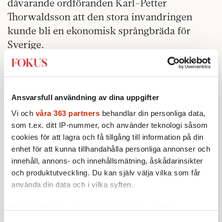
dåvarande ordföranden Karl-Petter
Thorwaldsson att den stora invandringen
kunde bli en ekonomisk språngbräda för
Sverige.
Till
Svenska Dagbladet
sa han att Sverige
kunde ”få en superekonomi” i december 2015
och tillade: ”Det är en enorm investering.
Ansvarsfull användning av dina uppgifter
Men redan 2020 kan de flesta av dessa 170
Vi och
våra 363 partners
behandlar din personliga data,
000 ha arbete”.
som t.ex. ditt IP-nummer, och använder teknologi såsom
cookies för att lagra och få tillgång till information på din
På sina håll i arbetarrörelsen lever den
enhet för att kunna tillhandahålla personliga annonser och
positiva grundsynen kvar. Den
innehåll, annons- och innehållsmätning, åskådarinsikter
fackföreningsägda tankesmedjan Katalys har
och produktutveckling. Du kan själv välja vilka som får
i flera rapporter pekat på
invandring som en
använda din data och i vilka syften.
ekonomisk vinstaffär
för både
Ta reda på mer om hur dina personliga uppgifter
arbetsmarknaden och samhället.
behandlas och ställ in dina preferenser i
detaljsektionen
.