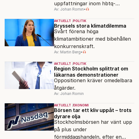
uppfattningar inom hbtq-
Av: Johan Romin
•
rörelsen. "Vi har inga problem
med transpersoner", säger
AKTUELLT
POLITIK
ordföranden Linn Saarinen.
Bryssels stora klimatdilemma
Svårt förena höga
klimatambitioner med bibehållen
konkurrenskraft.
Av: Martin Berg
•
AKTUELLT
POLITIK
Region Stockholm splittrat om
läkarnas demonstrationer
Oppositionen kräver omedelbara
åtgärder.
Av: Johan Romin
AKTUELLT
EKONOMI
Börsen tar ett kliv uppåt – trots
dyrare olja
Stockholmsbörsen har vänt upp
på plus under
förmiddagshandeln, efter en