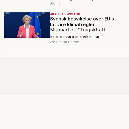
Av: TT
inledning nedåt – trots ett högre
oljepris och AI-oro.
AKTUELLT
POLITIK
Svensk besvikelse över EU:s
lättare klimatregler
Miljöpartiet: ”Tragiskt att
kommissionen viker sig.”
Av: Cecilia Garme