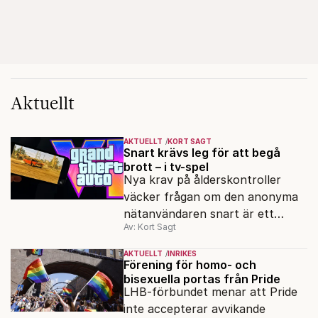
Aktuellt
AKTUELLT
KORT SAGT
Snart krävs leg för att begå
brott – i tv-spel
Nya krav på ålderskontroller
väcker frågan om den anonyma
nätanvändaren snart är ett
Av: Kort Sagt
minne blott.
AKTUELLT
INRIKES
Förening för homo- och
bisexuella portas från Pride
LHB-förbundet menar att Pride
inte accepterar avvikande