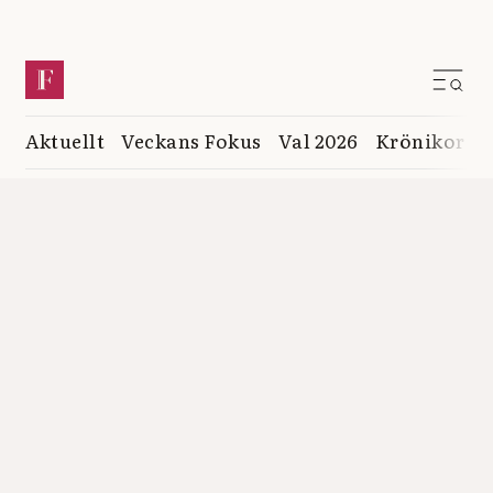
Aktuellt
Veckans Fokus
Val 2026
Krönikor
K