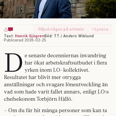
Bjud någon på artikeln
Lyssna
Text:
Henrik Sjögren
Bild: TT / Anders Wiklund
Publicerad 2026-02-25
D
e senaste decenniernas invandring
har ökat arbetskraftsutbudet i flera
yrken inom LO-kollektivet.
Resultatet har blivit mer otrygga
anställningar och svagare löneutveckling än
vad som hade varit fallet annars, enligt LO:s
chefsekonom Torbjörn Hållö.
– Om du får hit många personer som kan ta