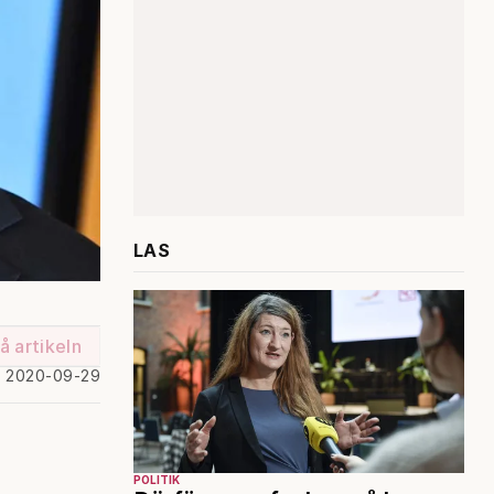
LAS
å artikeln
d 2020-09-29
POLITIK