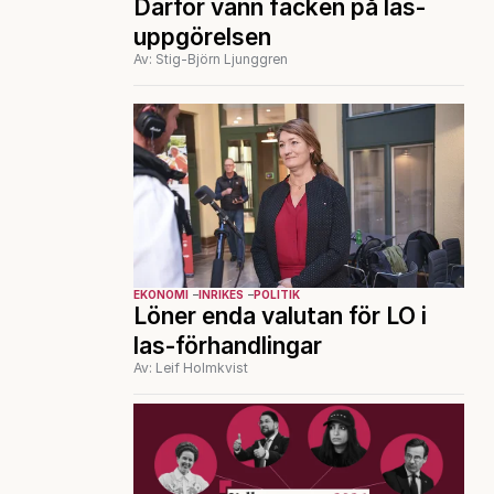
Därför vann facken på las-
uppgörelsen
Av: Stig-Björn Ljunggren
EKONOMI
INRIKES
POLITIK
Löner enda valutan för LO i
las-förhandlingar
Av: Leif Holmkvist