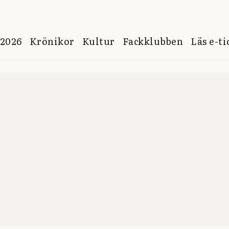
 2026
Krönikor
Kultur
Fackklubben
Läs e-t