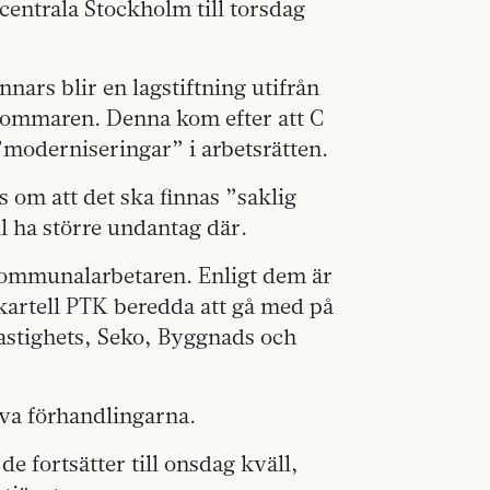
centrala Stockholm till torsdag
nars blir en lagstiftning utifrån
sommaren. Denna kom efter att C
 ”moderniseringar” i arbetsrätten.
s om att det ska finnas ”saklig
l ha större undantag där.
 Kommunalarbetaren. Enligt dem är
artell PTK beredda att gå med på
stighets, Seko, Byggnads och
iva förhandlingarna.
e fortsätter till onsdag kväll,