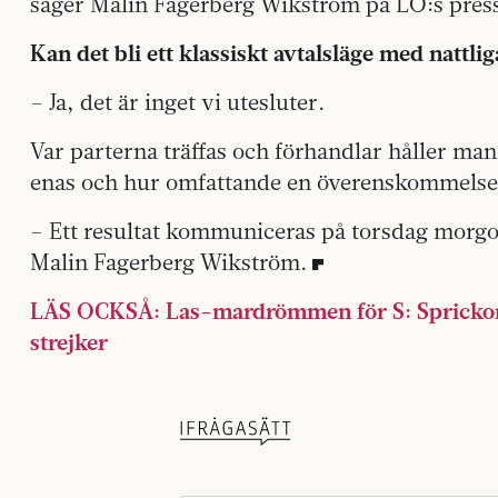
säger Malin Fagerberg Wikström på LO:s press
Kan det bli ett klassiskt avtalsläge med nattli
– Ja, det är inget vi utesluter.
Var parterna träffas och förhandlar håller m
enas och hur omfattande en överenskommelse b
– Ett resultat kommuniceras på torsdag morgo
Malin Fagerberg Wikström.
LÄS OCKSÅ: Las-mardrömmen för S: Sprickor i
strejker