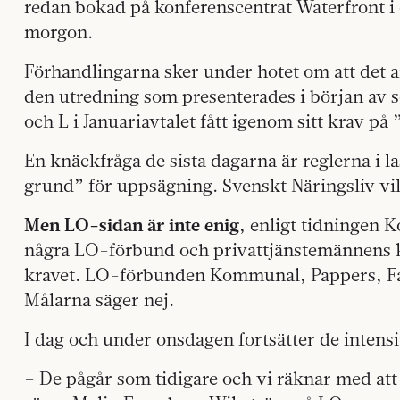
redan bokad på konferenscentrat Waterfront i 
morgon.
Förhandlingarna sker under hotet om att det an
den utredning som presenterades i början av 
och L i Januariavtalet fått igenom sitt krav på
En knäckfråga de sista dagarna är reglerna i la
grund” för uppsägning. Svenskt Näringsliv vil
Men LO-sidan är inte enig
, enligt tidningen
några LO-förbund och privattjänstemännens k
kravet. LO-förbunden Kommunal, Pappers, Fa
Målarna säger nej.
I dag och under onsdagen fortsätter de intens
– De pågår som tidigare och vi räknar med att d