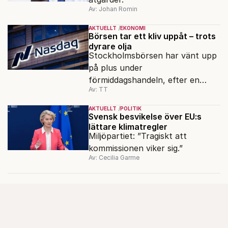
Av: Johan Romin
AKTUELLT
EKONOMI
Börsen tar ett kliv uppåt – trots
dyrare olja
Stockholmsbörsen har vänt upp
på plus under
förmiddagshandeln, efter en
Av: TT
inledning nedåt – trots ett högre
oljepris och AI-oro.
AKTUELLT
POLITIK
Svensk besvikelse över EU:s
lättare klimatregler
Miljöpartiet: ”Tragiskt att
kommissionen viker sig.”
Av: Cecilia Garme