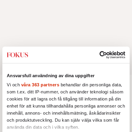
Ansvarsfull användning av dina uppgifter
Vi och
våra 363 partners
behandlar din personliga data,
Aktuellt
som t.ex. ditt IP-nummer, och använder teknologi såsom
cookies för att lagra och få tillgång till information på din
enhet för att kunna tillhandahålla personliga annonser och
AKTUELLT
KORT SAGT
Snart krävs leg för att begå
innehåll, annons- och innehållsmätning, åskådarinsikter
brott – i tv-spel
och produktutveckling. Du kan själv välja vilka som får
Nya krav på ålderskontroller
använda din data och i vilka syften.
väcker frågan om den anonyma