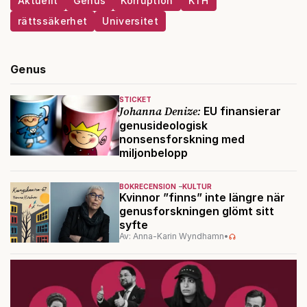
Aktuellt
Genus
Korruption
KTH
rättssäkerhet
Universitet
Genus
STICKET
Johanna Denize:
EU finansierar
genusideologisk
nonsensforskning med
miljonbelopp
BOKRECENSION
KULTUR
Kvinnor ”finns” inte längre när
genusforskningen glömt sitt
syfte
Av: Anna-Karin Wyndhamn
•