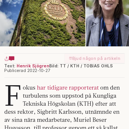
Bjud någon på artikeln
Text:
Henrik Sjögren
Bild: TT / KTH / TOBIAS OHLS
Publicerad 2022-10-27
F
okus
har tidigare rapporterat
om den
turbulens som uppstod på Kungliga
Tekniska Högskolan (KTH) efter att
dess rektor, Sigbritt Karlsson, utnämnde en
av sina nära medarbetare, Muriel Beser
Hugosson, till professor genom ett så kallat