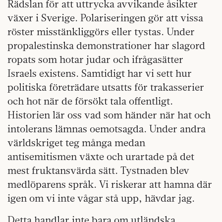
Rädslan för att uttrycka avvikande åsikter
växer i Sverige. Polariseringen gör att vissa
röster misstänkliggörs eller tystas. Under
propalestinska demonstrationer har slagord
ropats som hotar judar och ifrågasätter
Israels existens. Samtidigt har vi sett hur
politiska företrädare utsatts för trakasserier
och hot när de försökt tala offentligt.
Historien lär oss vad som händer när hat och
intolerans lämnas oemotsagda. Under andra
världskriget teg många medan
antisemitismen växte och urartade på det
mest fruktansvärda sätt. Tystnaden blev
medlöparens språk. Vi riskerar att hamna där
igen om vi inte vågar stå upp, hävdar jag.
Detta handlar inte bara om utländska