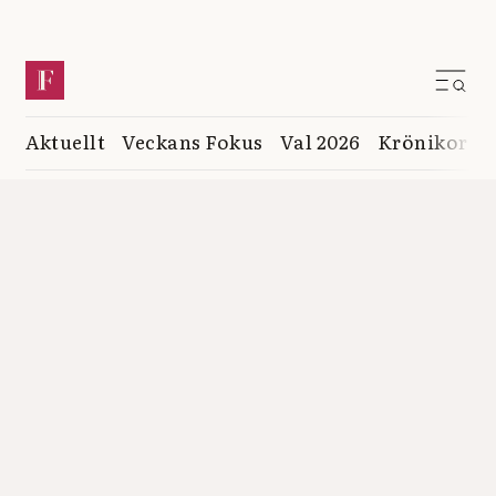
Aktuellt
Veckans Fokus
Val 2026
Krönikor
K