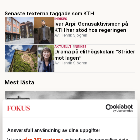
Senaste texterna taggade som KTH
INRIKES
Ivar Arpi: Genusaktivismen på
KTH har stöd hos regeringen
Av: Henrik Sjögren
AKTUELLT
INRIKES
Drama på elithögskolan: ”Strider
mot lagen”
Av: Henrik Sjögren
Mest lästa
Ansvarsfull användning av dina uppgifter
Vi och
våra 363 partners
behandlar din personliga data,