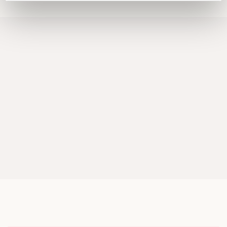
Dessa kan i sin tur kombinera informationen med annan
information som du har tillhandahållit eller som de har
samlat in när du har använt deras tjänster.
Om du vill läsa mer om hur vi hanterar personuppgifter
kan du göra det
här
.