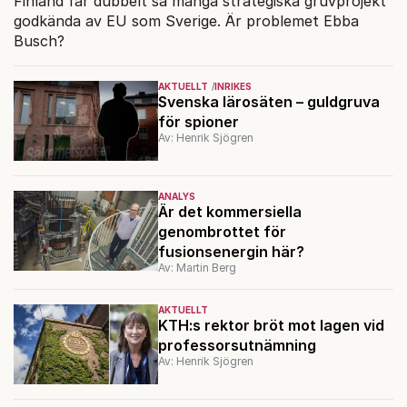
Finland får dubbelt så många strategiska gruvprojekt
godkända av EU som Sverige. Är problemet Ebba
Busch?
AKTUELLT
INRIKES
Svenska lärosäten – guldgruva
för spioner
Av: Henrik Sjögren
ANALYS
Är det kommersiella
genombrottet för
fusionsenergin här?
Av: Martin Berg
AKTUELLT
KTH:s rektor bröt mot lagen vid
professorsutnämning
Av: Henrik Sjögren