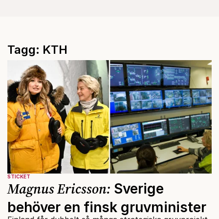
Tagg: KTH
STICKET
Magnus Ericsson:
Sverige
behöver en finsk gruvminister