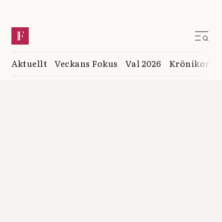
Aktuellt
Veckans Fokus
Val 2026
Krönikor
K