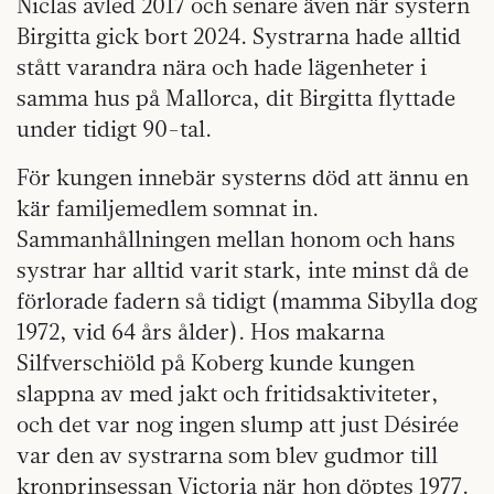
Niclas avled 2017 och senare även när systern
Birgitta gick bort 2024. Systrarna hade alltid
stått varandra nära och hade lägenheter i
samma hus på Mallorca, dit Birgitta flyttade
under tidigt 90-tal.
För kungen innebär systerns död att ännu en
kär familjemedlem somnat in.
Sammanhållningen mellan honom och hans
systrar har alltid varit stark, inte minst då de
förlorade fadern så tidigt (mamma Sibylla dog
1972, vid 64 års ålder). Hos makarna
Silfverschiöld på Koberg kunde kungen
slappna av med jakt och fritidsaktiviteter,
och det var nog ingen slump att just Désirée
var den av systrarna som blev gudmor till
kronprinsessan Victoria när hon döptes 1977.