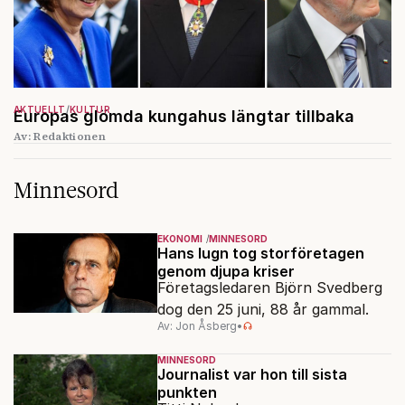
AKTUELLT
KULTUR
Europas glömda kungahus längtar tillbaka
Av: Redaktionen
Minnesord
EKONOMI
MINNESORD
Hans lugn tog storföretagen
genom djupa kriser
Företagsledaren Björn Svedberg
dog den 25 juni, 88 år gammal.
Av: Jon Åsberg
•
MINNESORD
Journalist var hon till sista
punkten