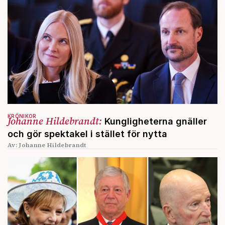
KRÖNIKOR
Johanne Hildebrandt:
Kungligheterna gnäller
och gör spektakel i stället för nytta
Av: Johanne Hildebrandt