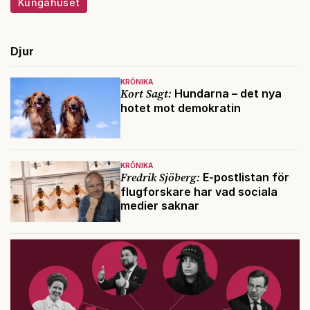
Kungahuset
Djur
KRÖNIKA
Kort Sagt:
Hundarna – det nya
hotet mot demokratin
KRÖNIKA
Fredrik Sjöberg:
E-postlistan för
flugforskare har vad sociala
medier saknar