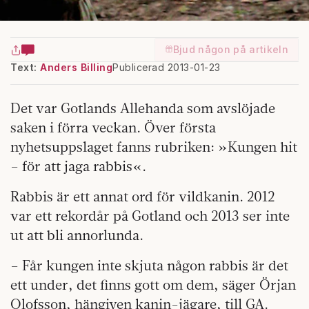
Bjud någon på artikeln
Text:
Anders Billing
Publicerad 2013-01-23
Det var Gotlands Allehanda som avslöjade
saken i förra veckan. Över första
nyhetsuppslaget fanns rubriken: »Kungen hit
– för att jaga rabbis«.
Rabbis är ett annat ord för vildkanin. 2012
var ett rekordår på Gotland och 2013 ser inte
ut att bli annorlunda.
– Får kungen inte skjuta någon rabbis är det
ett under, det finns gott om dem, säger Örjan
Olofsson, hängiven kanin-jägare, till GA.