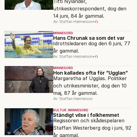
Titti Nylander,
utrikeskorrespondent, dog den
14 juni, 84 år gammal.
Av: Staffan Heimerson
•
MINNESORD
Hans Chrunak sa som det var
Idrottsledaren dog den 6 juni, 77
år gammal.
Av: Staffan Heimerson
•
MINNESORD
Hon kallades ofta för ”Ugglan”
Margaretha af Ugglas. Politiker
och utrikesminister, dog den 10
maj, 87 år gammal.
Av: Staffan Heimerson
KULTUR
MINNESORD
Ständigt vilse i folkhemmet
Regissören och skådespelaren
Staffan Westerberg dog i juni, 92
år gammal.