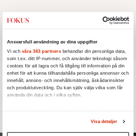
Ansvarsfull användning av dina uppgifter
Vi och
våra 363 partners
behandlar din personliga data,
som t.ex. ditt IP-nummer, och använder teknologi såsom
cookies för att lagra och få tillgång till information på din
enhet för att kunna tillhandahålla personliga annonser och
innehåll, annons- och innehållsmätning, åskådarinsikter
MINNESORD
Från Hagasessa till stillheten på
och produktutveckling. Du kan själv välja vilka som får
använda din data och i vilka syften.
västgötaslätten
Ta reda på mer om hur dina personliga uppgifter
Prinsessan Désirée avled den 21 januari. Hon
behandlas och ställ in dina preferenser i
detaljsektionen
.
blev 87 år.
Visa detaljer
Du kan ändra eller dra tillbaka ditt samtycke när som
helst från cookie-förklaringen.