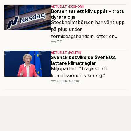
AKTUELLT
EKONOMI
Börsen tar ett kliv uppåt – trots
dyrare olja
Stockholmsbörsen har vänt upp
på plus under
förmiddagshandeln, efter en
Av: TT
inledning nedåt – trots ett högre
oljepris och AI-oro.
AKTUELLT
POLITIK
Svensk besvikelse över EU:s
lättare klimatregler
Miljöpartiet: ”Tragiskt att
kommissionen viker sig.”
Av: Cecilia Garme