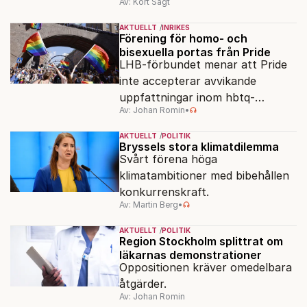
Av: Kort Sagt
minne blott.
AKTUELLT
INRIKES
Förening för homo- och
bisexuella portas från Pride
LHB-förbundet menar att Pride
inte accepterar avvikande
uppfattningar inom hbtq-
Av: Johan Romin
•
rörelsen. "Vi har inga problem
med transpersoner", säger
AKTUELLT
POLITIK
ordföranden Linn Saarinen.
Bryssels stora klimatdilemma
Svårt förena höga
klimatambitioner med bibehållen
konkurrenskraft.
Av: Martin Berg
•
AKTUELLT
POLITIK
Region Stockholm splittrat om
läkarnas demonstrationer
Oppositionen kräver omedelbara
åtgärder.
Av: Johan Romin