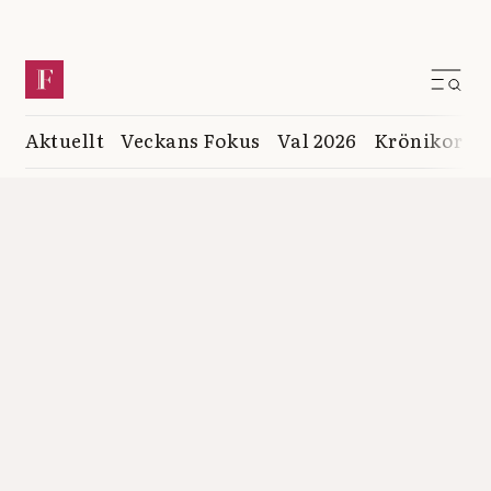
Aktuellt
Veckans Fokus
Val 2026
Krönikor
K