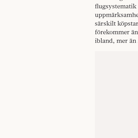
flugsystematik 
uppmärksamhets
särskilt köpsta
förekommer änd
ibland, mer än s