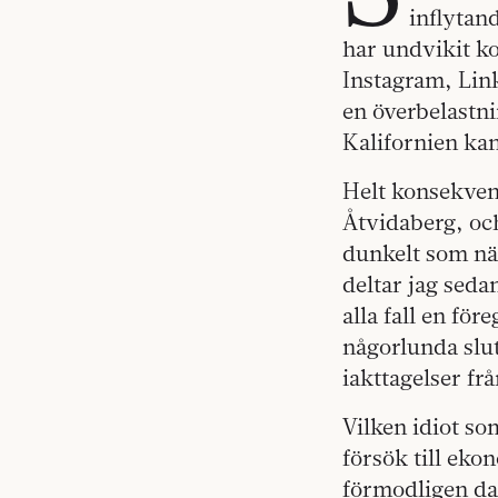
inflytan
har undvikit k
Instagram, Lin
en överbelastni
Kalifornien kan
Helt konsekvent 
Åtvidaberg, oc
dunkelt som nä
deltar jag seda
alla fall en för
någorlunda slut
iakttagelser fr
Vilken idiot so
försök till eko
förmodligen da