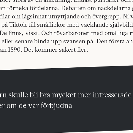
an förneka fördelarna. Debatten om nackdelarna 
ndlar om lågsinnat utnyttjande och övergrepp. Ni 
på Tiktok till småflickor med vacklande självbil
e finns, visst. Och rövarbaroner med omätliga 
eller senare binda upp svansen på. Den första ant
an 1890. Det kommer säkert fler.
n skulle bli bra mycket mer intresserade
er om de var förbjudna