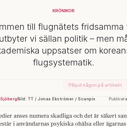
KRÖNIKOR
mmen till flugnätets fridsamma 
utbyter vi sällan politik – men 
kademiska uppsatser om korean
flugsystematik.
Bjud någon på artikeln
 Sjöberg
Bild: TT / Jonas Ekströmer / Scanpix
Publicer
edier anses numera skadliga och det är säkert sa
estår i användarnas psykiska ohälsa eller ägarnas 