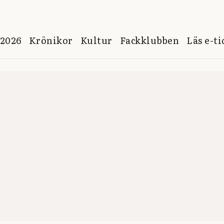
 2026
Krönikor
Kultur
Fackklubben
Läs e-t