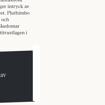
ger intryck av
vet. Plutbimbo
d och
rikedomar
itrustlagen i
 av