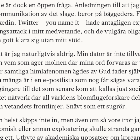
de är dock en öppen fråga. Anledningen till att jag
ommunikation av det slaget beror på bäggedera. 
kedin, Twitter – you name it – hade antagligen e
ngsattack i mitt medvetande, och de vulgära olig
 gott klara sig utan mitt stöd.
är jag naturligtvis aldrig. Min dator är inte tillv
h vem som äger molnen där mina ord förvaras är 
r samtliga himlafenomen ägdes av Gud fader sjä
n många år i en e-postlista som nog får sägas vara e
egångare till det som senare kom att kallas just soc
et nätverk där all världens blomflugeforskare de
ån vetandets frontlinjer. Snävt som ett sugrör.
m helst släpps inte in, men även om så vore tror ja
nomisk eller annan exploatering skulle stranda ga
g ett. Utbyte av akademiska uppsatser om korea