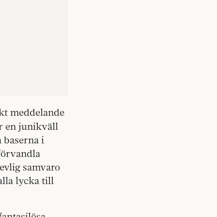
skt meddelande
r en junikväll
 baserna i
förvandla
trevlig samvaro
la lycka till
fantasilösa