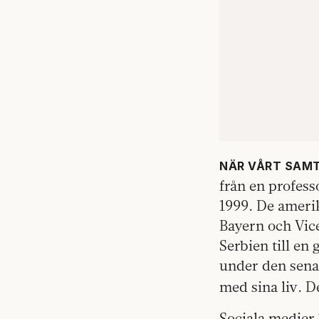
NÄR VÅRT SAM
från en profess
1999. De ameri
Bayern och Vic
Serbien till en
under den senas
med sina liv. De
Sociala medier 