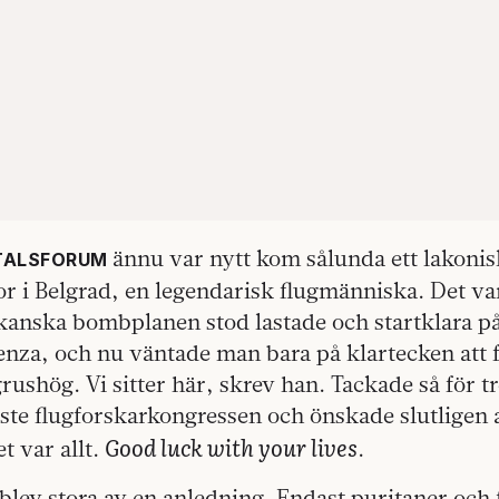
ännu var nytt kom sålunda ett lakoni
TALSFORUM
or i Belgrad, en legendarisk flugmänniska. Det va
kanska bombplanen stod lastade och startklara på
enza, och nu väntade man bara på klartecken att 
 grushög. Vi sitter här, skrev han. Tackade så för 
te flugforskarkongressen och önskade slutligen al
Good luck with your lives
t var allt.
.
blev stora av en anledning. Endast puritaner och 