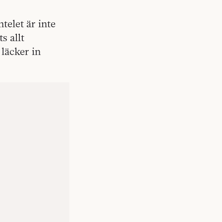
elet är inte
s allt
läcker in