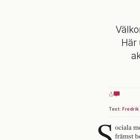
Välko
Här 
a
Text:
Fredrik
S
ociala m
främst b