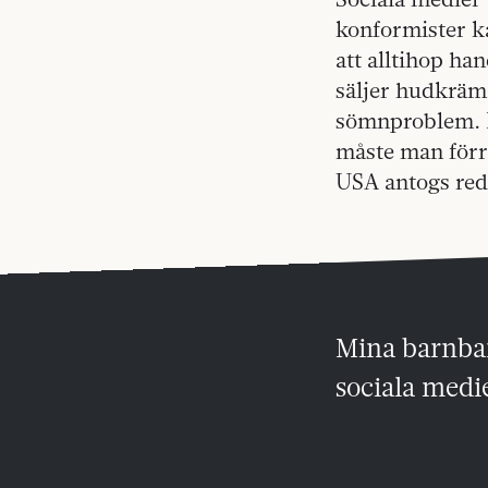
konformister k
att alltihop ha
säljer hudkräm 
sömnproblem. D
måste man förr 
USA antogs red
Mina barnbar
sociala medi