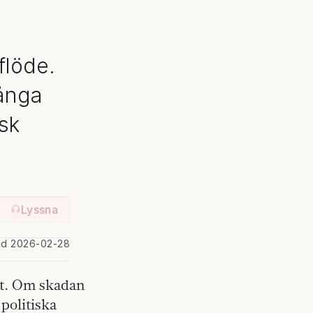
flöde.
många
sk
Lyssna
ad 2026-02-28
nt. Om skadan
politiska