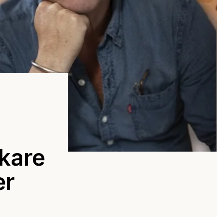
skare
er