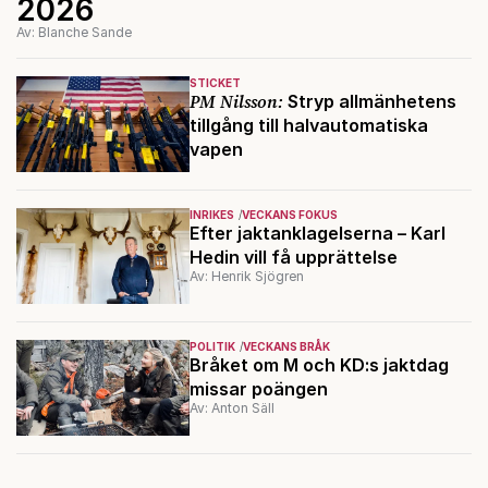
2026
Av: Blanche Sande
STICKET
PM Nilsson:
Stryp allmänhetens
tillgång till halvautomatiska
vapen
INRIKES
VECKANS FOKUS
Efter jaktanklagelserna – Karl
Hedin vill få upprättelse
Av: Henrik Sjögren
POLITIK
VECKANS BRÅK
Bråket om M och KD:s jaktdag
missar poängen
Av: Anton Säll