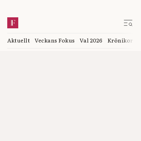
Aktuellt
Veckans Fokus
Val 2026
Krönikor
K