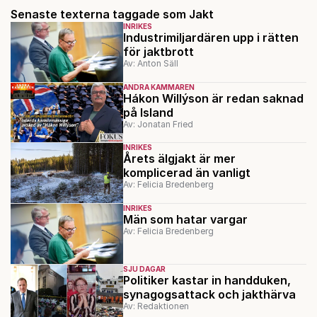
Senaste texterna taggade som Jakt
INRIKES
Industrimiljardären upp i rätten
för jaktbrott
Av: Anton Säll
ANDRA KAMMAREN
Hákon Willýson är redan saknad
på Island
Av: Jonatan Fried
INRIKES
Årets älgjakt är mer
komplicerad än vanligt
Av: Felicia Bredenberg
INRIKES
Män som hatar vargar
Av: Felicia Bredenberg
SJU DAGAR
Politiker kastar in handduken,
synagogsattack och jakthärva
Av: Redaktionen