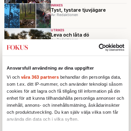
INRIKES
Tyst, tystare tjuvjägare
Av: Redaktionen
UTRIKES
Leva och låta dö
Av: Redaktionen
UTRIKES
Varning för slacktivister
Ansvarsfull användning av dina uppgifter
Av: Mats Holm
Vi och
våra 363 partners
behandlar din personliga data,
som t.ex. ditt IP-nummer, och använder teknologi såsom
cookies för att lagra och få tillgång till information på din
enhet för att kunna tillhandahålla personliga annonser och
Ladda fler
innehåll, annons- och innehållsmätning, åskådarinsikter
och produktutveckling. Du kan själv välja vilka som får
Mest lästa
använda din data och i vilka syften.