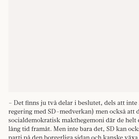
– Det finns ju två delar i beslutet, dels att int
regering med SD–medverkan) men också att d
socialdemokratisk makthegemoni där de helt 
lång tid framåt. Men inte bara det, SD kan oc
parti på den borgerliga sidan och kanske växa 