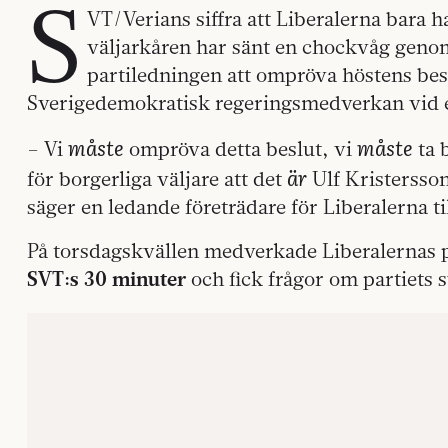
S
VT/Verians siffra att Liberalerna bara h
väljarkåren har sänt en chockvåg genom 
partiledningen att ompröva höstens beslu
Sverigedemokratisk regeringsmedverkan vid e
måste
måste
– Vi
ompröva detta beslut, vi
ta 
är
för borgerliga väljare att det
Ulf Kristersson
säger en ledande företrädare för Liberalerna ti
På torsdagskvällen medverkade Liberalernas 
SVT:s 30 minuter
och fick frågor om partiets 