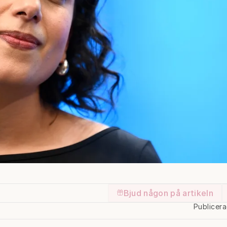
Bjud någon på artikeln
Publicer