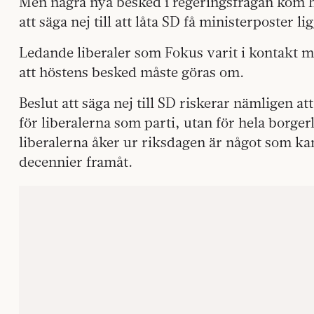
Men några nya besked i regeringsfrågan kom h
att säga nej till att låta SD få ministerposter l
Ledande liberaler som Fokus varit i kontakt m
att höstens besked måste göras om.
Beslut att säga nej till SD riskerar nämligen att
för liberalerna som parti, utan för hela borger
liberalerna åker ur riksdagen är något som kan
decennier framåt.