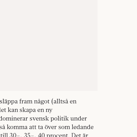
e släppa fram något (alltså en
et kan skapa en ny
dominerar svensk politik under
kså komma att ta över som ledande
till 30–, 35–, 40 procent. Det är