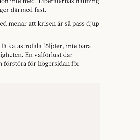
on inte med. Liberalernas hållning
igger därmed fast.
ed menar att krisen är så pass djup
 få katastrofala följder, inte bara
ligheten. En valförlust där
 förstöra för högersidan för