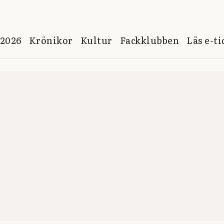
 2026
Krönikor
Kultur
Fackklubben
Läs e-t