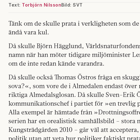
Text:
Torbjörn Nilsson
Bild: SVT
Tänk om de skulle prata i verkligheten som de 
ändå vara kul.
Då skulle Björn Hägglund, Världsnaturfondens
namn när han möter tidigare miljöminister 
om de inte redan kände varandra.
Då skulle också Thomas Östros fråga en skugg
sova?«, som vore de i Almedalen endast över 
riktiga Almedalsglosan. Då skulle Sven-Erik 
kommunikationschef i partiet för »en trevlig 
Alla exempel är hämtade från »Drottningsoffre
serien har en orealistisk samhällsbild – stora
Kungsträdgården 2010 – går väl att acceptera,
politik utan att veta hur politiker faktiskt pra