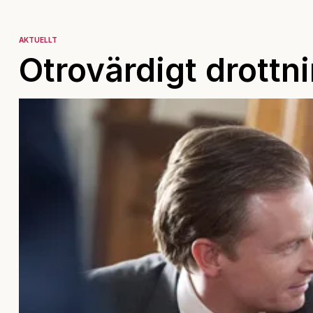
AKTUELLT
Otrovärdigt drottn