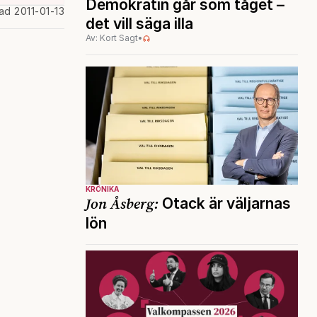
Demokratin går som tåget –
ad 2011-01-13
det vill säga illa
Av: Kort Sagt
•
KRÖNIKA
Jon Åsberg:
Otack är väljarnas
lön