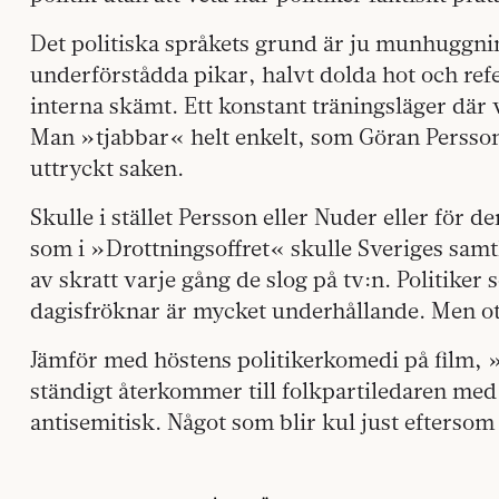
Det politiska språkets grund är ju munhuggnin
underförstådda pikar, halvt dolda hot och refer
interna skämt. Ett konstant träningsläger där v
Man »tjabbar« helt enkelt, som Göran Persso
uttryckt saken.
Skulle i stället Persson eller Nuder eller för d
som i »Drottningsoffret« skulle Sveriges sam
av skratt varje gång de slog på tv:n. Politiker
dagisfröknar är mycket underhållande. Men ot
Jämför med höstens politikerkomedi på film, »
ständigt återkommer till folkpartiledaren med
antisemitisk. Något som blir kul just eftersom 