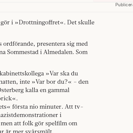
Publicer
gör i »Drottningoffret«. Det skulle
 ord­förande, presentera sig med
Lena Sommestad i Almedalen. Som
kabinettskollega »Var ska du
natten, inte »Var bor du?« – den
Österberg kalla en gammal
prick«.
ts« första nio minuter. Att tv-
 nazistdemonstrationer i
 men att folk gör spelfilm om
tar är mer svårsmält.