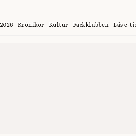
 2026
Krönikor
Kultur
Fackklubben
Läs e-t