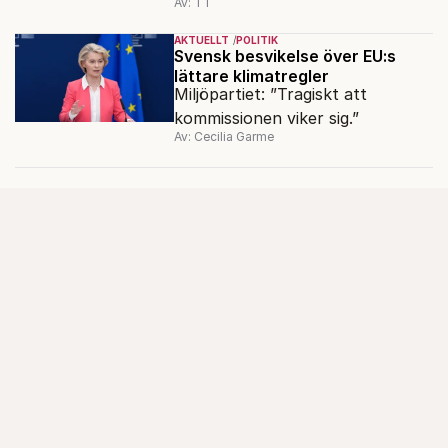
Av: TT
inledning nedåt – trots ett högre
oljepris och AI-oro.
AKTUELLT
POLITIK
Svensk besvikelse över EU:s
lättare klimatregler
Miljöpartiet: ”Tragiskt att
kommissionen viker sig.”
Av: Cecilia Garme