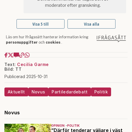
Text:
Cecilia Garme
Bild: TT
Publicerad 2025-10-31
Aktuellt
Novus
Partiledardebatt
Politik
Novus
OPINION
POLITIK
”Därför tenderar väljare i väst