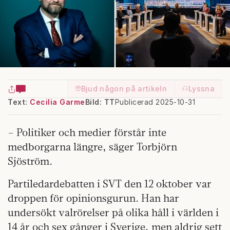
Bjud någon på artikeln
Lyssna
Text:
Cecilia Garme
Bild: TT
Publicerad 2025-10-31
– Politiker och medier förstår inte
medborgarna längre, säger Torbjörn
Sjöström.
Partiledardebatten i SVT den 12 oktober var
droppen för opinionsgurun. Han har
undersökt valrörelser på olika håll i världen i
14 år och sex gånger i Sverige, men aldrig sett