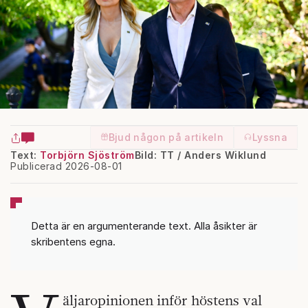
Bjud någon på artikeln
Lyssna
Text:
Torbjörn Sjöström
Bild: TT / Anders Wiklund
Publicerad 2026-08-01
Detta är en argumenterande text. Alla åsikter är
skribentens egna.
äljaropinionen inför höstens val