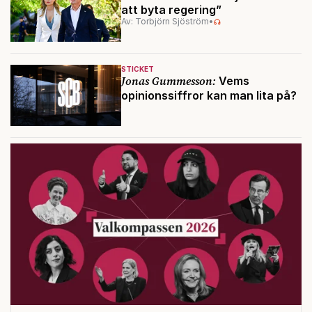
att byta regering”
Av: Torbjörn Sjöström
•
STICKET
Jonas Gummesson:
Vems
opinionssiffror kan man lita på?