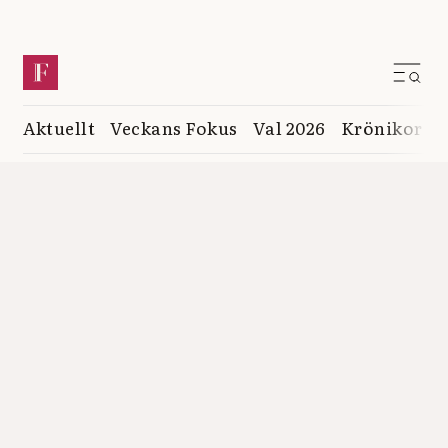
Aktuellt
Veckans Fokus
Val 2026
Krönikor
K