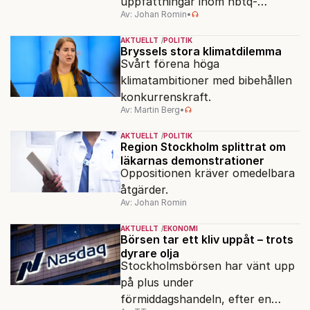
uppfattningar inom hbtq-
Av: Johan Romin
•
rörelsen. "Vi har inga problem
med transpersoner", säger
AKTUELLT
POLITIK
ordföranden Linn Saarinen.
Bryssels stora klimatdilemma
Svårt förena höga
klimatambitioner med bibehållen
konkurrenskraft.
Av: Martin Berg
•
AKTUELLT
POLITIK
Region Stockholm splittrat om
läkarnas demonstrationer
Oppositionen kräver omedelbara
åtgärder.
Av: Johan Romin
AKTUELLT
EKONOMI
Börsen tar ett kliv uppåt – trots
dyrare olja
Stockholmsbörsen har vänt upp
på plus under
förmiddagshandeln, efter en