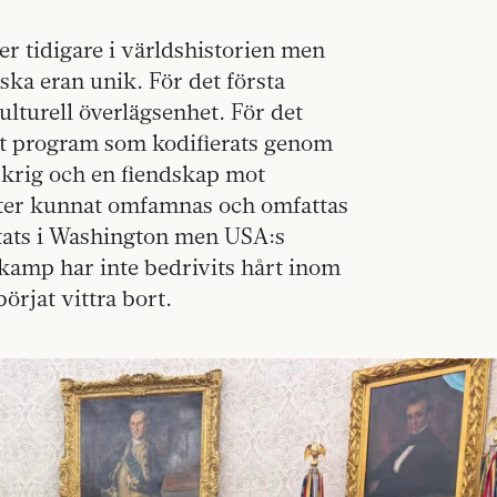
er tidigare i världshistorien men
ska eran unik. För det första
lturell överlägsenhet. För det
ivt program som kodifierats genom
krig och en fiendskap mot
stater kunnat omfamnas och omfattas
attats i Washington men USA:s
tkamp har inte bedrivits hårt inom
örjat vittra bort.