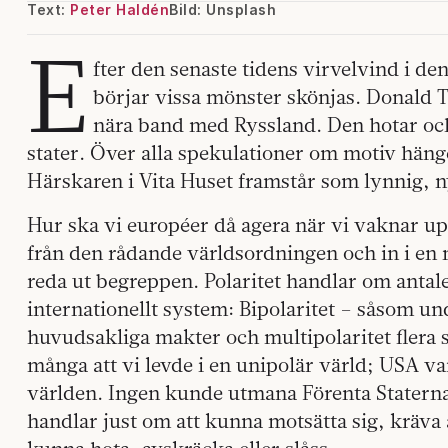
Text:
Peter Haldén
Bild: Unsplash
E
fter den senaste tidens virvelvind i de
börjar vissa mönster skönjas. Donald T
nära band med Ryssland. Den hotar och 
stater. Över alla spekulationer om motiv hänge
Härskaren i Vita Huset framstår som lynnig, n
Hur ska vi européer då agera när vi vaknar u
från den rådande världsordningen och in i en 
reda ut begreppen. Polaritet handlar om antale
internationellt system: Bipolaritet – såsom und
huvudsakliga makter och multipolaritet flera s
många att vi levde i en unipolär värld; USA v
världen. Ingen kunde utmana Förenta Staterna 
handlar just om att kunna motsätta sig, kräva a