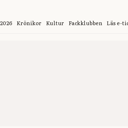
 2026
Krönikor
Kultur
Fackklubben
Läs e-t