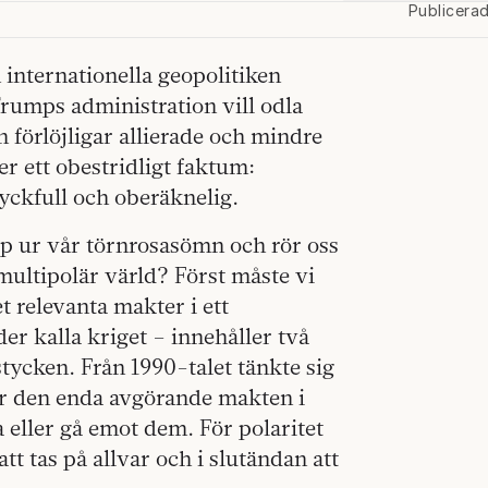
Publicera
n internationella geopolitiken
rumps administration vill odla
förlöjligar allierade och mindre
r ett obestridligt faktum:
yckfull och oberäknelig.
pp ur vår törnrosasömn och rör oss
multipolär värld? Först måste vi
t relevanta makter i ett
er kalla kriget – innehåller två
tycken. Från 1990-talet tänkte sig
ar den enda avgörande makten i
eller gå emot dem. För polaritet
tt tas på allvar och i slutändan att