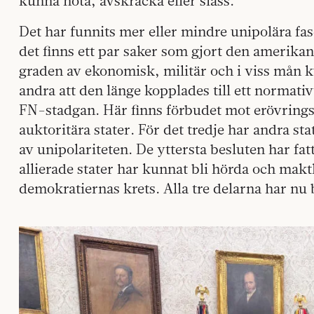
kunna hota, avskräcka eller slåss.
Det har funnits mer eller mindre unipolära fas
det finns ett par saker som gjort den amerikan
graden av ekonomisk, militär och i viss mån ku
andra att den länge kopplades till ett normat
FN-stadgan. Här finns förbudet mot erövrings
auktoritära stater. För det tredje har andra 
av unipolariteten. De yttersta besluten har f
allierade stater har kunnat bli hörda och mak
demokratiernas krets. Alla tre delarna har nu b