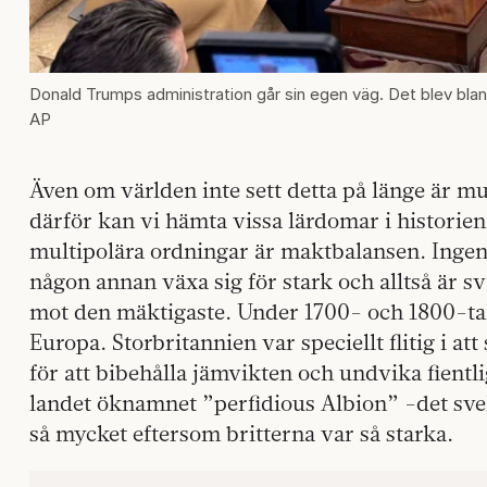
Donald Trumps administration går sin egen väg. Det blev bla
AP
Även om världen inte sett detta på länge är mul
därför kan vi hämta vissa lärdomar i historie
multipolära ordningar är maktbalansen. Ingen 
någon annan växa sig för stark och alltså är 
mot den mäktigaste. Under 1700- och 1800-talen
Europa. Storbritannien var speciellt flitig i at
för att bibehålla jämvikten och undvika fientl
landet öknamnet ”perfidious Albion” -det sve
så mycket eftersom britterna var så starka.