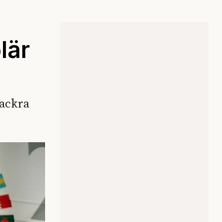
lär
vackra