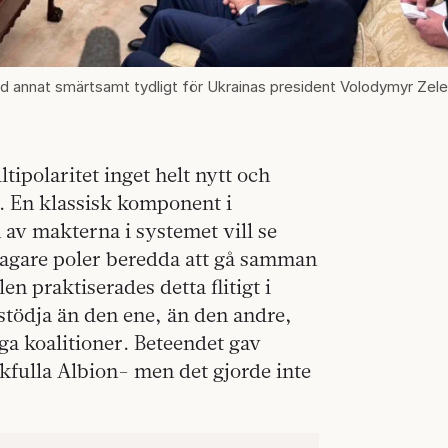
nd annat smärtsamt tydligt för Ukrainas president Volodymyr Zele
tipolaritet inget helt nytt och
n. En klassisk komponent i
av makterna i systemet vill se
svagare poler beredda att gå samman
 praktiserades detta flitigt i
t stödja än den ene, än den andre,
iga koalitioner. Beteendet gav
kfulla Albion- men det gjorde inte