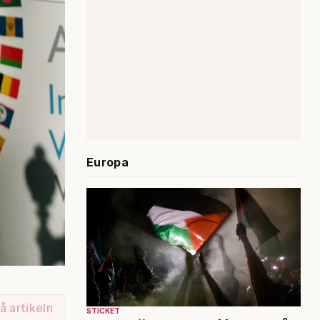
Europa
å artikeln
STICKET