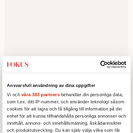
Carsten Henriksen,
programchef för
omvandlingen av Vollsmose, är inne på
samma linje när han kallar rivningen en
Ansvarsfull användning av dina uppgifter
”nödvändig åtgärd”.
Vi och
våra 363 partners
behandlar din personliga data,
som t.ex. ditt IP-nummer, och använder teknologi såsom
– Vi befann oss på en speciell tidpunkt när
cookies för att lagra och få tillgång till information på din
det gällde att utveckla nya stadsdelar på 60-
enhet för att kunna tillhandahålla personliga annonser och
talet, och vi fick de här väldigt koncentrerade
innehåll, annons- och innehållsmätning, åskådarinsikter
områdena som inte fungerar någonstans i
och produktutveckling. Du kan själv välja vilka som får