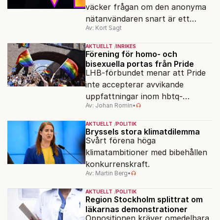
väcker frågan om den anonyma
nätanvändaren snart är ett
Av: Kort Sagt
minne blott.
AKTUELLT
INRIKES
Förening för homo- och
bisexuella portas från Pride
LHB-förbundet menar att Pride
inte accepterar avvikande
uppfattningar inom hbtq-
Av: Johan Romin
•
rörelsen. "Vi har inga problem
med transpersoner", säger
AKTUELLT
POLITIK
ordföranden Linn Saarinen.
Bryssels stora klimatdilemma
Svårt förena höga
klimatambitioner med bibehållen
konkurrenskraft.
Av: Martin Berg
•
AKTUELLT
POLITIK
Region Stockholm splittrat om
läkarnas demonstrationer
Oppositionen kräver omedelbara