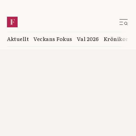
Aktuellt
Veckans Fokus
Val 2026
Krönikor
K