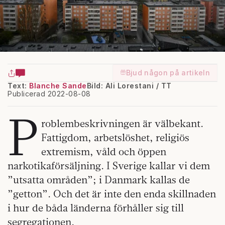
Bjud någon på artikeln
Text:
Blanche Sande
Bild: Ali Lorestani / TT
Publicerad 2022-08-08
P
roblembeskrivningen är välbekant.
Fattigdom, arbetslöshet, religiös
extremism, våld och öppen
narkotikaförsäljning. I Sverige kallar vi dem
”utsatta områden”; i Danmark kallas de
”getton”. Och det är inte den enda skillnaden
i hur de båda länderna förhåller sig till
segregationen.