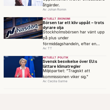
åtgärder.
Av: Johan Romin
AKTUELLT
EKONOMI
Börsen tar ett kliv uppåt – trots
dyrare olja
Stockholmsbörsen har vänt upp
på plus under
förmiddagshandeln, efter en
Av: TT
inledning nedåt – trots ett högre
oljepris och AI-oro.
AKTUELLT
POLITIK
Svensk besvikelse över EU:s
lättare klimatregler
Miljöpartiet: ”Tragiskt att
kommissionen viker sig.”
Av: Cecilia Garme