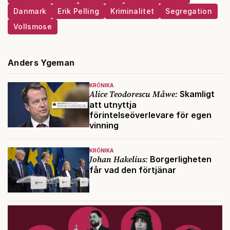
Danmark
Erik Pelling
Kriminalitet
Segregation
Vollsmose
Anders Ygeman
KRÖNIKA
Alice Teodorescu Måwe:
Skamligt
att utnyttja
förintelseöverlevare för egen
vinning
KRÖNIKA
Johan Hakelius:
Borgerligheten
får vad den förtjänar