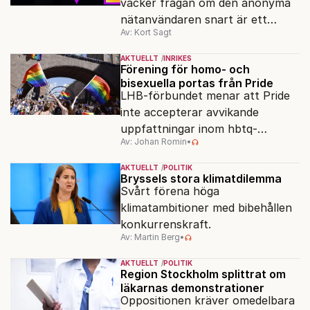
väcker frågan om den anonyma
nätanvändaren snart är ett
Av: Kort Sagt
minne blott.
AKTUELLT
INRIKES
Förening för homo- och
bisexuella portas från Pride
LHB-förbundet menar att Pride
inte accepterar avvikande
uppfattningar inom hbtq-
Av: Johan Romin
•
rörelsen. "Vi har inga problem
med transpersoner", säger
AKTUELLT
POLITIK
ordföranden Linn Saarinen.
Bryssels stora klimatdilemma
Svårt förena höga
klimatambitioner med bibehållen
konkurrenskraft.
Av: Martin Berg
•
AKTUELLT
POLITIK
Region Stockholm splittrat om
läkarnas demonstrationer
Oppositionen kräver omedelbara