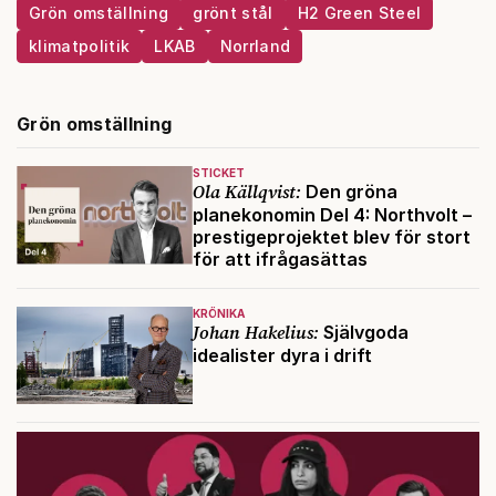
Grön omställning
grönt stål
H2 Green Steel
klimatpolitik
LKAB
Norrland
Grön omställning
STICKET
Ola Källqvist:
Den gröna
planekonomin Del 4: Northvolt –
prestigeprojektet blev för stort
för att ifrågasättas
KRÖNIKA
Johan Hakelius:
Självgoda
idealister dyra i drift