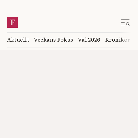
Aktuellt
Veckans Fokus
Val 2026
Krönikor
K