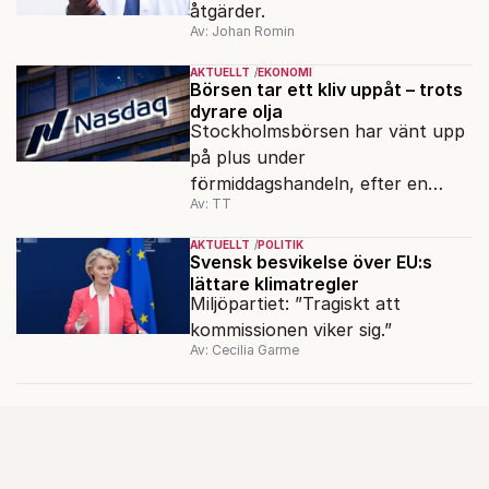
åtgärder.
Av: Johan Romin
AKTUELLT
EKONOMI
Börsen tar ett kliv uppåt – trots
dyrare olja
Stockholmsbörsen har vänt upp
på plus under
förmiddagshandeln, efter en
Av: TT
inledning nedåt – trots ett högre
oljepris och AI-oro.
AKTUELLT
POLITIK
Svensk besvikelse över EU:s
lättare klimatregler
Miljöpartiet: ”Tragiskt att
kommissionen viker sig.”
Av: Cecilia Garme